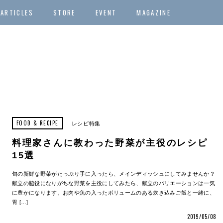
ARTICLES
STORE
EVENT
MAGAZINE
FOOD & RECIPE
レシピ特集
料理家さんに教わった野菜が主役のレシピ
15選
旬の新鮮な野菜がたっぷり手に入ったら、メインディッシュにしてみませんか？
献立の脇役になりがちな野菜を主役にしてみたら、献立のバリエーションは一気
に豊かになります。お肉や魚の入ったボリュームのある炊き込みご飯と一緒に、
胃 […]
2019/05/08