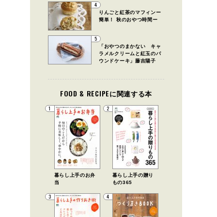
4
りんごと紅茶のマフィンー
簡単！ 秋のおやつ時間ー
5
「おやつのまかない キャ
ラメルクリームと紅玉のパ
ウンドケーキ」藤吉陽子
FOOD & RECIPEに関連する本
1
2
暮らし上手のお弁
暮らし上手の贈り
当
もの365
3
4