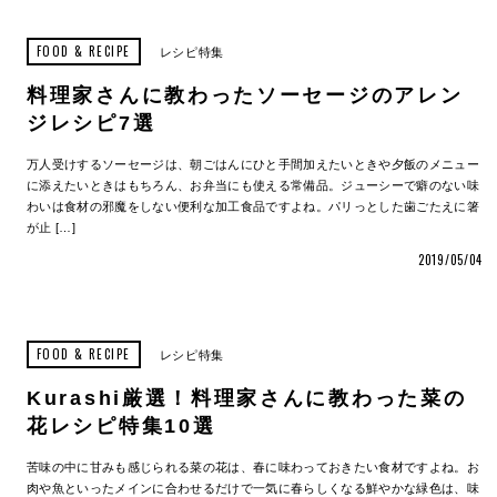
FOOD & RECIPE
レシピ特集
料理家さんに教わったソーセージのアレン
ジレシピ7選
万人受けするソーセージは、朝ごはんにひと手間加えたいときや夕飯のメニュー
に添えたいときはもちろん、お弁当にも使える常備品。ジューシーで癖のない味
わいは食材の邪魔をしない便利な加工食品ですよね。パリっとした歯ごたえに箸
が止 […]
2019/05/04
FOOD & RECIPE
レシピ特集
Kurashi厳選！料理家さんに教わった菜の
花レシピ特集10選
苦味の中に甘みも感じられる菜の花は、春に味わっておきたい食材ですよね。お
肉や魚といったメインに合わせるだけで一気に春らしくなる鮮やかな緑色は、味