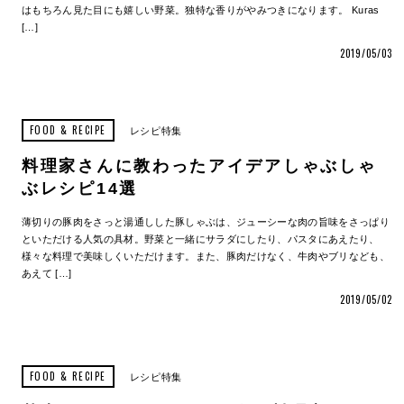
はもちろん見た目にも嬉しい野菜。独特な香りがやみつきになります。 Kuras
[…]
2019/05/03
FOOD & RECIPE
レシピ特集
料理家さんに教わったアイデアしゃぶしゃ
ぶレシピ14選
薄切りの豚肉をさっと湯通しした豚しゃぶは、ジューシーな肉の旨味をさっぱり
といただける人気の具材。野菜と一緒にサラダにしたり、パスタにあえたり、
様々な料理で美味しくいただけます。また、豚肉だけなく、牛肉やブリなども、
あえて […]
2019/05/02
FOOD & RECIPE
レシピ特集