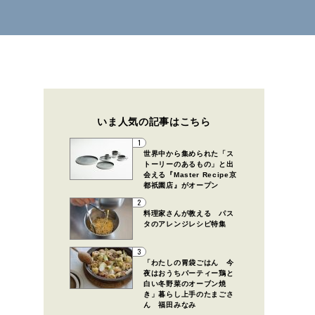
いま人気の記事はこちら
1
世界中から集められた「ス
トーリーのあるもの」と出
会える『Master Recipe京
都祇園店』がオープン
2
料理家さんが教える パス
タのアレンジレシピ特集
3
「わたしの胃袋ごはん 今
夜はおうちパーティー鶏と
白い冬野菜のオーブン焼
き」暮らし上手のたまごさ
ん 福田みなみ