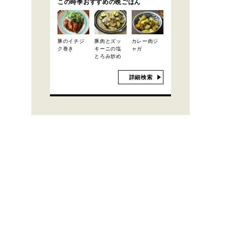
この時季おすすめの晩ごはん
豚のイチジ
豚肉とズッ
カレー肉ジ
ク巻き
キーニの塩
ャガ
とろみ炒め
詳細検索