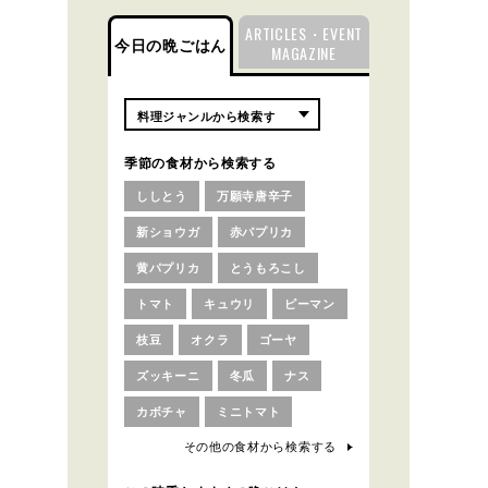
ARTICLES・EVENT
今日の晩ごはん
MAGAZINE
季節の食材から検索する
ししとう
万願寺唐辛子
新ショウガ
赤パプリカ
黄パプリカ
とうもろこし
トマト
キュウリ
ピーマン
枝豆
オクラ
ゴーヤ
ズッキーニ
冬瓜
ナス
カボチャ
ミニトマト
その他の食材から検索する