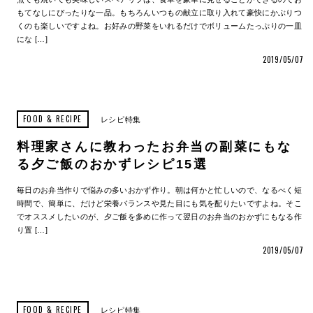
もてなしにぴったりな一品。もちろんいつもの献立に取り入れて豪快にかぶりつ
くのも楽しいですよね。お好みの野菜をいれるだけでボリュームたっぷりの一皿
にな […]
2019/05/07
FOOD & RECIPE
レシピ特集
料理家さんに教わったお弁当の副菜にもな
る夕ご飯のおかずレシピ15選
毎日のお弁当作りで悩みの多いおかず作り。朝は何かと忙しいので、なるべく短
時間で、簡単に、だけど栄養バランスや見た目にも気を配りたいですよね。そこ
でオススメしたいのが、夕ご飯を多めに作って翌日のお弁当のおかずにもなる作
り置 […]
2019/05/07
FOOD & RECIPE
レシピ特集