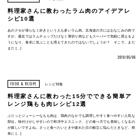
料理家さんに教わったラム肉のアイデアレ
シピ10選
あのクセが堪らなく好きという人も多いラム肉。北海道の方にはおなじみの肉で
すが、最近ではラムチョップだけなく薄切り肉などもスーパーで気軽に買えるよ
うになり、食卓に並ぶことも増えてきたのではないでしょうか？ そこで、まだ
まだ […]
2019/05/06
FOOD & RECIPE
レシピ特集
料理家さんに教わった15分でできる簡単ア
レンジ鶏もも肉レシピ12選
ぷりっとジューシーなもも肉は、鶏肉のなかでも調理しやすく食べやすい人気な
部位。味付けがしやすいので和洋中エスニック、どの食べ方でも美味しくなるの
が嬉しいですよね。さっと食べたいときや疲れた日の献立に悩んだときなど、簡
単に […]