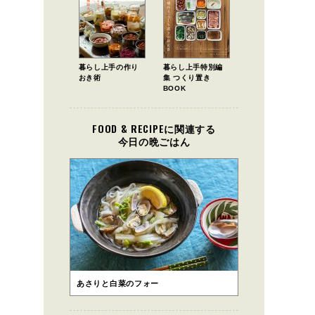
暮らし上手の作り
暮らし上手特別編
おき術
集 つくり置き
BOOK
FOOD & RECIPEに関連する
今日の晩ごはん
あさりと白菜のフォー