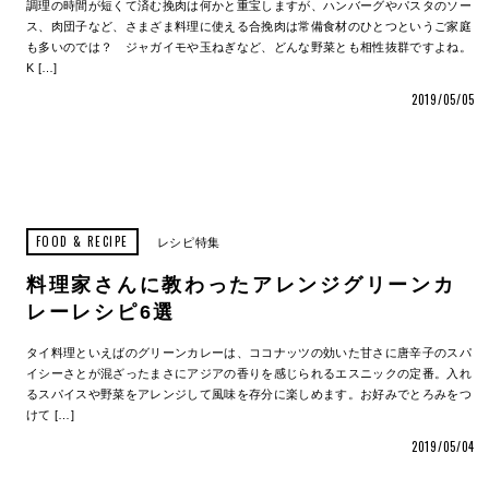
調理の時間が短くて済む挽肉は何かと重宝しますが、ハンバーグやパスタのソー
ス、肉団子など、さまざま料理に使える合挽肉は常備食材のひとつというご家庭
も多いのでは？ ジャガイモや玉ねぎなど、どんな野菜とも相性抜群ですよね。
K […]
2019/05/05
FOOD & RECIPE
レシピ特集
料理家さんに教わったアレンジグリーンカ
レーレシピ6選
タイ料理といえばのグリーンカレーは、ココナッツの効いた甘さに唐辛子のスパ
イシーさとが混ざったまさにアジアの香りを感じられるエスニックの定番。入れ
るスパイスや野菜をアレンジして風味を存分に楽しめます。お好みでとろみをつ
けて […]
2019/05/04