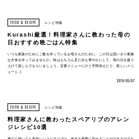
FOOD & RECIPE
レシピ特集
Kurashi厳選！料理家さんに教わった母の
日おすすめ晩ごはん特集
いつも家族のためにご飯を作っているお母さんのために、この日は思いきり素敵
な夕食を作ってみませんか。味はもちろん見た目も華やかにして、母の日を盛り
上げて楽しんでもらいましょう。定番メニューにひと手間加えたり、新しいメニ
ュー […]
2019/05/07
FOOD & RECIPE
レシピ特集
料理家さんに教わったスペアリブのアレン
ジレシピ10選
煮ても焼いても美味しいスペアリブは、食卓を豪華に見せることができるのでお