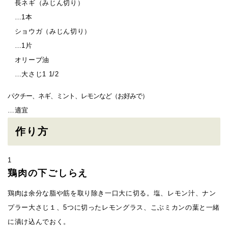
長ネギ（みじん切り）
…1本
ショウガ（みじん切り）
…1片
オリーブ油
…大さじ1 1/2
パクチー、ネギ、ミント、レモンなど（お好みで）
…適宜
作り方
1
鶏肉の下ごしらえ
鶏肉は余分な脂や筋を取り除き一口大に切る。塩、レモン汁、ナン
プラー大さじ１、5つに切ったレモングラス、こぶミカンの葉と一緒
に漬け込んでおく。