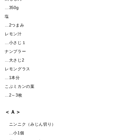
…350g
塩
…2つまみ
レモン汁
…小さじ１
ナンプラー
…大さじ2
レモングラス
…1本分
こぶミカンの葉
…2～3枚
＜Ａ＞
ニンニク（みじん切り）
…小1個