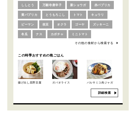
ししとう
万願寺唐辛子
新ショウガ
赤パプリカ
黄パプリカ
とうもろこし
トマト
キュウリ
ピーマン
枝豆
オクラ
ゴーヤ
ズッキーニ
冬瓜
ナス
カボチャ
ミニトマト
その他の食材から検索する
この時季おすすめの晩ごはん
揚げ出し高野豆腐
ガパオライス
バルサミコ肉ジャガ
詳細検索