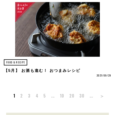
FOOD & RECIPE
【5月】 お酒も進む！ おつまみレシピ
2021/09/29
＞
1
2
3
4
5
...
10
20
30
...