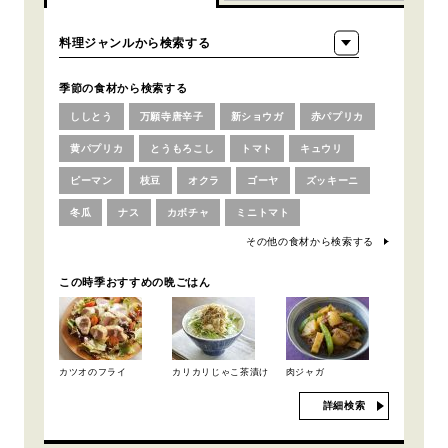
季節の食材から検索する
ししとう
万願寺唐辛子
新ショウガ
赤パプリカ
黄パプリカ
とうもろこし
トマト
キュウリ
ピーマン
枝豆
オクラ
ゴーヤ
ズッキーニ
冬瓜
ナス
カボチャ
ミニトマト
その他の食材から検索する
この時季おすすめの晩ごはん
カツオのフライ
カリカリじゃこ茶漬け
肉ジャガ
詳細検索