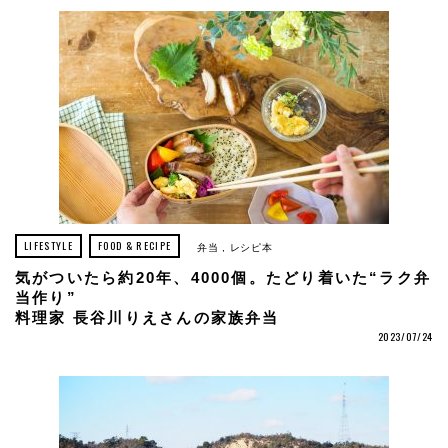
LIFESTYLE
FOOD & RECIPE
弁当
レシピ本
気がついたら約20年、4000個。たどり着いた“ラク弁
当作り”
料理家 長谷川りえさんの家族弁当
2023/07/24