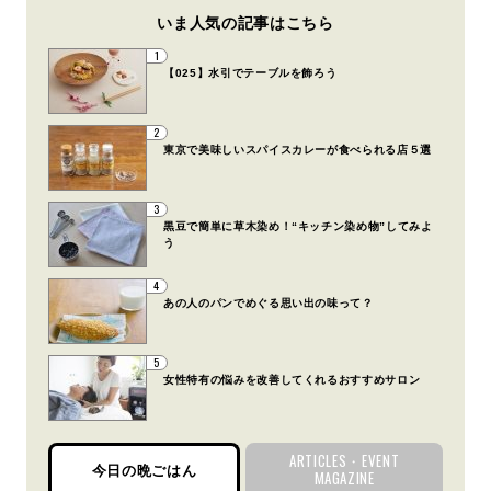
いま人気の記事はこちら
1
【025】水引でテーブルを飾ろう
2
東京で美味しいスパイスカレーが食べられる店５選
3
黒豆で簡単に草木染め！“キッチン染め物”してみよ
う
4
あの人のパンでめぐる思い出の味って？
5
女性特有の悩みを改善してくれるおすすめサロン
ARTICLES・EVENT
今日の晩ごはん
MAGAZINE