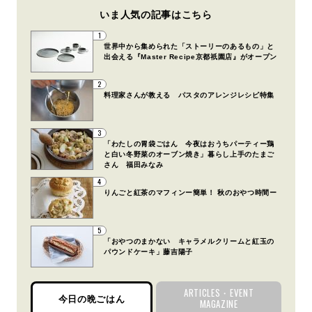
いま人気の記事はこちら
1
世界中から集められた「ストーリーのあるもの」と
出会える『Master Recipe京都祇園店』がオープン
2
料理家さんが教える パスタのアレンジレシピ特集
3
「わたしの胃袋ごはん 今夜はおうちパーティー鶏
と白い冬野菜のオーブン焼き」暮らし上手のたまご
さん 福田みなみ
4
りんごと紅茶のマフィンー簡単！ 秋のおやつ時間ー
5
「おやつのまかない キャラメルクリームと紅玉の
パウンドケーキ」藤吉陽子
ARTICLES・EVENT
今日の晩ごはん
MAGAZINE