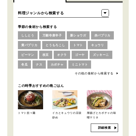
季節の食材から検索する
ししとう
万願寺唐辛子
新ショウガ
赤パプリカ
黄パプリカ
とうもろこし
トマト
キュウリ
ピーマン
枝豆
オクラ
ゴーヤ
ズッキーニ
冬瓜
ナス
カボチャ
ミニトマト
その他の食材から検索する
この時季おすすめの晩ごはん
トマト担々麺
イカとキュウリの豆豉
厚揚げとカボチャの味
炒め
噌マリネ
詳細検索