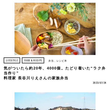
LIFESTYLE
FOOD & RECIPE
弁当
レシピ本
気がついたら約20年、4000個。たどり着いた“ラク弁
当作り”
料理家 長谷川りえさんの家族弁当
2023/07/24