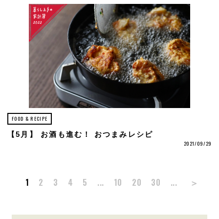
FOOD & RECIPE
【5月】 お酒も進む！ おつまみレシピ
2021/09/29
＞
1
2
3
4
5
...
10
20
30
...