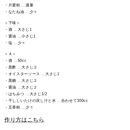
・片栗粉 …適量
・なたね油 …少々
＜下味＞
・酒 …大さじ1
・醤油 …小さじ1
・塩 …少々
＜Ａ＞
・酒 …50cc
・黒酢 …大さじ２
・オイスターソース …大さじ1
・黒糖 …大さじ２
・醤油 …大さじ２
・はちみつ …大さじ1/2
・干ししいたけの戻し汁と水 …合わせて300cc
・五香粉 …少々
作り方はこちら