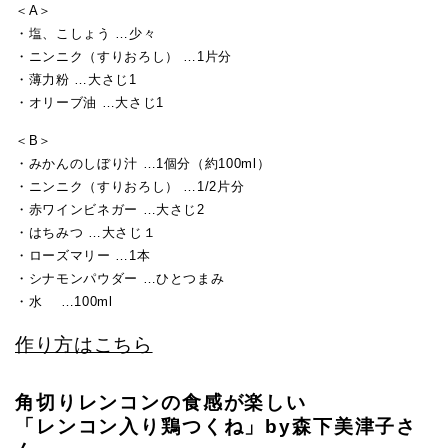
＜A＞
・塩、こしょう …少々
・ニンニク（すりおろし） …1片分
・薄力粉 …大さじ1
・オリーブ油 …大さじ1
＜B＞
・みかんのしぼり汁 …1個分（約100ml）
・ニンニク（すりおろし） …1/2片分
・赤ワインビネガー …大さじ2
・はちみつ …大さじ１
・ローズマリー …1本
・シナモンパウダー …ひとつまみ
・水 …100ml
作り方はこちら
角切りレンコンの食感が楽しい
「レンコン入り鶏つくね」by森下美津子さ