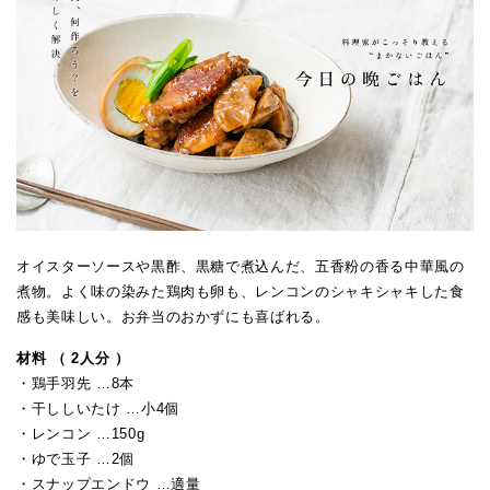
オイスターソースや黒酢、黒糖で煮込んだ、五香粉の香る中華風の
煮物。よく味の染みた鶏肉も卵も、レンコンのシャキシャキした食
感も美味しい。お弁当のおかずにも喜ばれる。
材料 （ 2人分 ）
・鶏手羽先 …8本
・干ししいたけ …小4個
・レンコン …150g
・ゆで玉子 …2個
・スナップエンドウ …適量