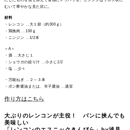
むいて華やかな見た目に。
材料
・レンコン …大１節（約300ｇ）
・鶏挽肉 …100ｇ
・ニンジン …1/2本
＜A＞
・酒 …大さじ１
・ショウガの絞り汁 …小さじ1/2
・塩 …少々
・万能ねぎ …２～３本
・ポン酢醤油または、辛子醤油 …適宜
作り方はこちら
大ぶりのレンコンが主役！ パンに挟んでも
美味しい
「レンコンのエスニックきんぴら」by浅見