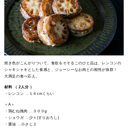
焼き色がこんがりついて、食欲をそそるこのひと品は、レンコンの
シャキシャキとした食感と、ジューシーなお肉との相性が抜群！
大満足の食べ応え。
材料 （ 2人分 ）
・レンコン …１６cmくらい
＜A＞
・鶏むね挽肉 …３００g
・ショウガ …少々(すりおろし)
・醤油 …小さじ２