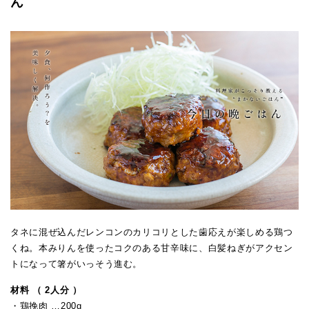
ん
タネに混ぜ込んだレンコンのカリコリとした歯応えが楽しめる鶏つ
くね。本みりんを使ったコクのある甘辛味に、白髪ねぎがアクセン
トになって箸がいっそう進む。
材料 （ 2人分 ）
・鶏挽肉 …200g