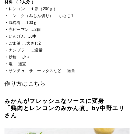
材料 （ 2人分 ）
・レンコン …１節（200ｇ）
・ニンニク（みじん切り） …小さじ1
・鶏挽肉 …100ｇ
・赤ピーマン …2個
・いんげん …8本
・ごま油 …大さじ2
・ナンプラー …適量
・砂糖 …少々
・塩 …適宜
・サンチュ、サニーレタスなど …適量
作り方はこちら
みかんがフレッシュなソースに変身
「鶏肉とレンコンのみかん煮」by中野エリ
さん