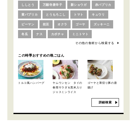
ししとう
万願寺唐辛子
新ショウガ
赤パプリカ
黄パプリカ
とうもろこし
トマト
キュウリ
ピーマン
枝豆
オクラ
ゴーヤ
ズッキーニ
冬瓜
ナス
カボチャ
ミニトマト
その他の食材から検索する
この時季おすすめの晩ごはん
トルコ風ハンバーグ
ヤムウンセン タイの
ゴーヤと薄切り豚の唐
春雨サラダ＆黒米入り
揚げ
ジャスミンライス
詳細検索