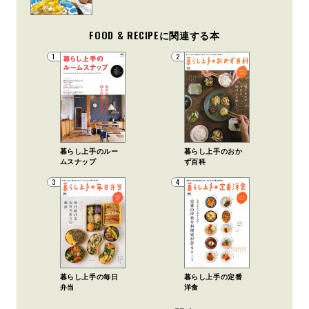
FOOD & RECIPEに関連する本
1
2
暮らし上手のルー
暮らし上手のおか
ムスナップ
ず百科
3
4
暮らし上手の毎日
暮らし上手の定番
弁当
洋食