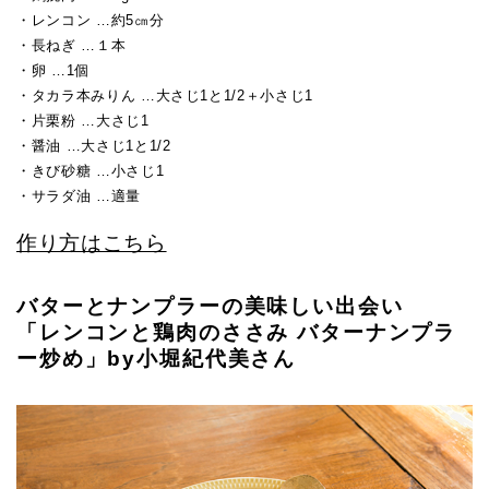
・レンコン …約5㎝分
・長ねぎ …１本
・卵 …1個
・タカラ本みりん …大さじ1と1/2＋小さじ1
・片栗粉 …大さじ1
・醤油 …大さじ1と1/2
・きび砂糖 …小さじ1
・サラダ油 …適量
作り方はこちら
バターとナンプラーの美味しい出会い
「レンコンと鶏肉のささみ バターナンプラ
ー炒め」by小堀紀代美さん