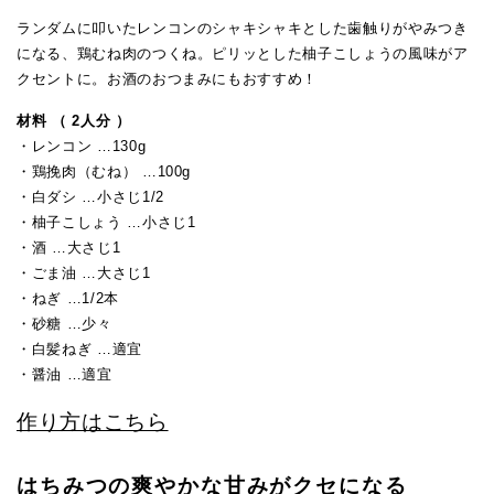
ランダムに叩いたレンコンのシャキシャキとした歯触りがやみつき
になる、鶏むね肉のつくね。ピリッとした柚子こしょうの風味がア
クセントに。お酒のおつまみにもおすすめ！
材料 （ 2人分 ）
・レンコン …130g
・鶏挽肉（むね） …100g
・白ダシ …小さじ1/2
・柚子こしょう …小さじ1
・酒 …大さじ1
・ごま油 …大さじ1
・ねぎ …1/2本
・砂糖 …少々
・白髪ねぎ …適宜
・醤油 …適宜
作り方はこちら
はちみつの爽やかな甘みがクセになる