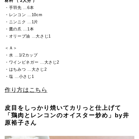
材料 （ 2人分 ）
・手羽先 …6本
・レンコン …10cm
・ニンニク …1片
・鷹の爪 …1本
・オリーブ油 …大さじ1
＜Ａ＞
・水 …1/2カップ
・ワインビネガー …大さじ2
・はちみつ …大さじ2
・塩 …小さじ1
作り方はこちら
皮目をしっかり焼いてカリっと仕上げて
「鶏肉とレンコンのオイスター炒め」by井
原裕子さん