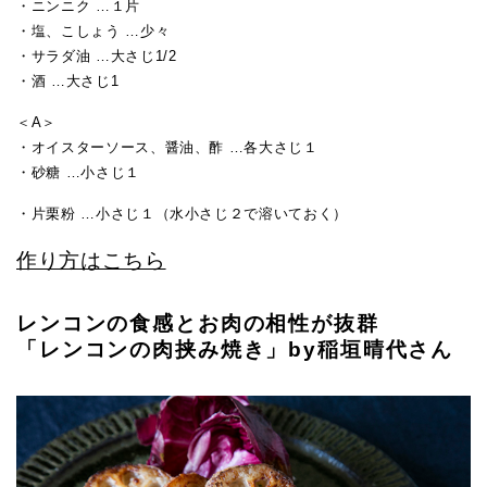
・ニンニク …１片
・塩、こしょう …少々
・サラダ油 …大さじ1/2
・酒 …大さじ1
＜A＞
・オイスターソース、醤油、酢 …各大さじ１
・砂糖 …小さじ１
・片栗粉 …小さじ１（水小さじ２で溶いておく）
作り方はこちら
レンコンの食感とお肉の相性が抜群
「レンコンの肉挟み焼き」by稲垣晴代さん