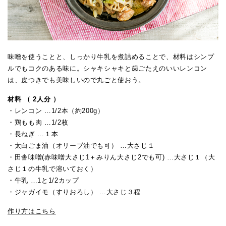
味噌を使うことと、しっかり牛乳を煮詰めることで、材料はシンプ
ルでもコクのある味に。シャキシャキと歯ごたえのいいレンコン
は、皮つきでも美味しいので丸ごと使おう。
材料 （ 2人分 ）
・レンコン …1/2本（約200g）
・鶏もも肉 …1/2枚
・長ねぎ …１本
・太白ごま油（オリーブ油でも可） …大さじ１
・田舎味噌(赤味噌大さじ1＋みりん大さじ2でも可) …大さじ１（大
さじ１の牛乳で溶いておく）
・牛乳 …1と1/2カップ
・ジャガイモ（すりおろし） …大さじ３程
作り方はこちら