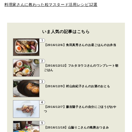
料理家さんに教わった粒マスタード活用レシピ12選
いま人気の記事はこちら
1
【2016/12/6】角田真秀さんのお昼ごはんのお弁当
2
【2016/12/12】フルタヨウコさんのワンプレート朝
ごはん
3
【2016/12/9】村山由紀子さんのお酒のおとも
4
【2016/12/7】藤吉陽子さんの自分にごほうびおや
つ
5
【2016/11/18】山脇りこさんの晩酌おつまみ