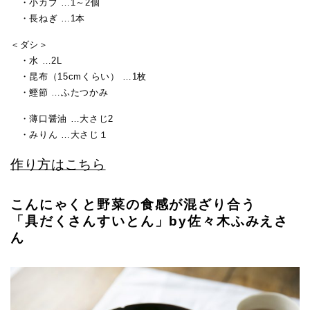
・小カブ …1～2個
・長ねぎ …1本
＜ダシ＞
・水 …2L
・昆布（15cmくらい） …1枚
・鰹節 …ふたつかみ
・薄口醤油 …大さじ2
・みりん …大さじ１
作り方はこちら
こんにゃくと野菜の食感が混ざり合う
「具だくさんすいとん」by佐々木ふみえさ
ん