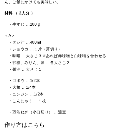
ん、ご飯にかけても美味しい。
材料 （ 2人分 ）
・牛すじ …200ｇ
＜A＞
・ダシ汁 …400ml
・ショウガ …１片（薄切り）
・味噌 …大さじ３※あれば赤味噌と白味噌を合わせる
・砂糖、みりん、酒 …各大さじ２
・醤油 …大さじ１
・ゴボウ …1/2本
・大根 …1/4本
・ニンジン …1/2本
・こんにゃく …１枚
・万能ねぎ（小口切り） …適宜
作り方はこちら