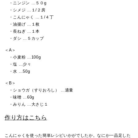
・ニンジン …５０g
・シメジ …１/２房
・こんにゃく …１/４丁
・油揚げ …１枚
・長ねぎ …１本
・ダシ …５カップ
＜A＞
・小麦粉 …100g
・塩 …少々
・水 …50g
＜B＞
・ショウガ（すりおろし） …適量
・味噌 …60g
・みりん …大さじ１
作り方はこちら
こんにゃくを使った簡単レシピいかがでしたか。なにか一品足した