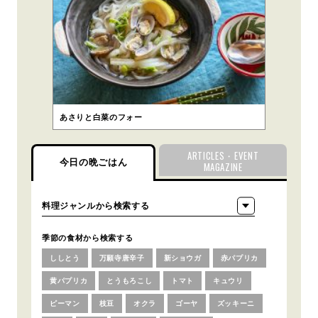
あさりと白菜のフォー
ARTICLES・EVENT
今日の晩ごはん
MAGAZINE
季節の食材から検索する
ししとう
万願寺唐辛子
新ショウガ
赤パプリカ
黄パプリカ
とうもろこし
トマト
キュウリ
ピーマン
枝豆
オクラ
ゴーヤ
ズッキーニ