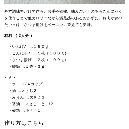
基本調味料だけで作る、お手軽煮物。噛みごたえのあるこんにゃく
を使うことで低カロリーながら満足感のあるおかずに。お肉が食べ
たい日は、さつま揚げをベーコンに替えても美味。
材料 （ 2人分 ）
・いんげん …１５０ｇ
・こんにゃく …１枚（１００ｇ）
・さつま揚げ …２枚（１００ｇ）
・鰹節 …１袋（３ｇ）
＜Ａ＞
・水 …３/４カップ
・酒 …大さじ２
・みりん …大さじ２
・醤油 …大さじ１と１/２
・砂糖 …小さじ１
作り方はこちら