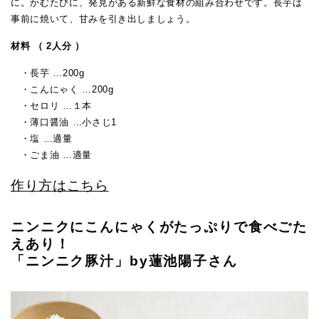
に。かむたびに、発見がある新鮮な食材の組み合わせです。長芋は
事前に焼いて、甘みを引き出しましょう。
材料 （ 2人分 ）
・長芋 …200g
・こんにゃく …200g
・セロリ …１本
・薄口醤油 …小さじ1
・塩 …適量
・ごま油 …適量
作り方はこちら
ニンニクにこんにゃくがたっぷりで食べごた
えあり！
「ニンニク豚汁」by蓮池陽子さん