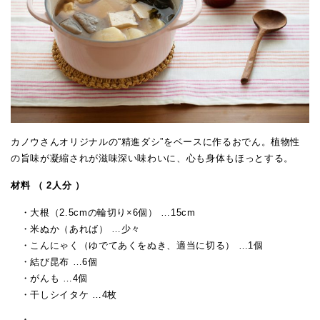
カノウさんオリジナルの“精進ダシ”をベースに作るおでん。植物性
の旨味が凝縮されが滋味深い味わいに、心も身体もほっとする。
材料 （ 2人分 ）
・大根（2.5cmの輪切り×6個） …15cm
・米ぬか（あれば） …少々
・こんにゃく（ゆでてあくをぬき、適当に切る） …1個
・結び昆布 …6個
・がんも …4個
・干しシイタケ …4枚