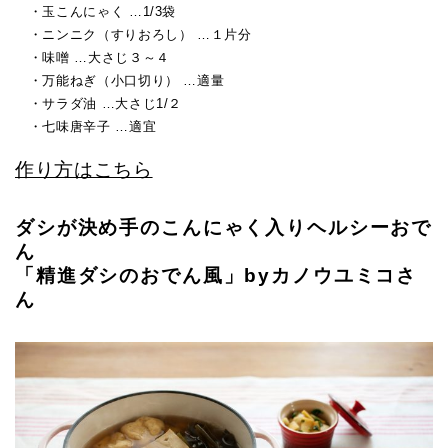
・玉こんにゃく …1/3袋
・ニンニク（すりおろし） …１片分
・味噌 …大さじ３～４
・万能ねぎ（小口切り） …適量
・サラダ油 …大さじ1/２
・七味唐辛子 …適宜
作り方はこちら
ダシが決め手のこんにゃく入りヘルシーおで
ん
「精進ダシのおでん風」byカノウユミコさ
ん