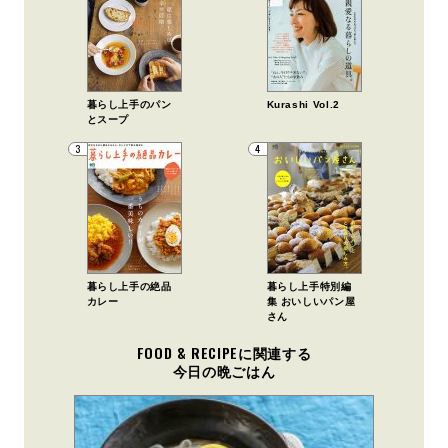
暮らし上手のパン
Kurashi Vol.2
とスープ
3
4
暮らし上手の絶品
暮らし上手特別編
カレー
集 おいしいパン屋
さん
FOOD & RECIPEに関連する
今日の晩ごはん