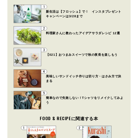
1
新生活は【フロッシュ】で！ インスタプレゼント
キャンペーンは3/28まで
2
料理家さんに教わったアイデアサラダレシピ 12選
3
【021】おつまみスイーツで秋の夜長を楽しもう
4
美味しいサンドイッチ作りは切り方・はさみ方で決
まる
5
簡単なので失敗しない！Tシャツをリメイクしてみよ
う
FOOD & RECIPEに関連する本
1
2