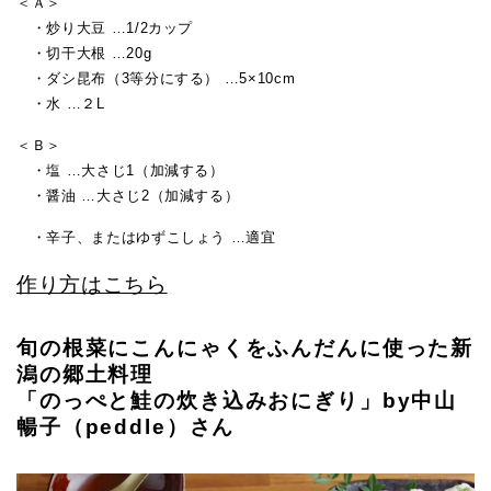
＜Ａ＞
・炒り大豆 …1/2カップ
・切干大根 …20g
・ダシ昆布（3等分にする） …5×10cm
・水 …２L
＜Ｂ＞
・塩 …大さじ1（加減する）
・醤油 …大さじ2（加減する）
・辛子、またはゆずこしょう …適宜
作り方はこちら
旬の根菜にこんにゃくをふんだんに使った新
潟の郷土料理
「のっぺと鮭の炊き込みおにぎり」by中山
暢子（peddle）さん