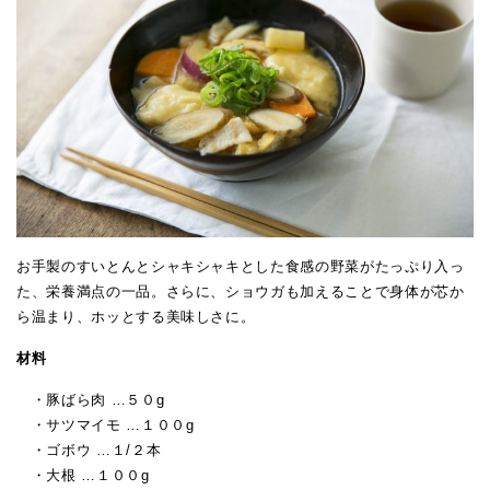
お手製のすいとんとシャキシャキとした食感の野菜がたっぷり入っ
た、栄養満点の一品。さらに、ショウガも加えることで身体が芯か
ら温まり、ホッとする美味しさに。
材料
・豚ばら肉 …５０g
・サツマイモ …１００g
・ゴボウ …１/２本
・大根 …１００g