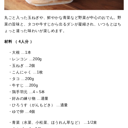
丸ごと入った玉ねぎや、鮮やかな青菜など野菜が中心のおでん。野
菜の旨味と、タコや牛すじから出るダシが凝縮され、いつもとはち
ょっと違った味わいが楽しめます。
材料 （ 4人分 ）
・大根 …1本
・レンコン …200g
・玉ねぎ …2個
・こんにゃく …1枚
・タコ …200g
・牛すじ …200g
・鶏手羽元 …4～5本
・好みの練り物 …適量
・ひろうす（がんもどき） …適量
・ゆで卵 …4個
・青菜（水菜、小松菜、ほうれん草など） …1/2束