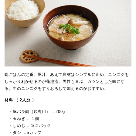
晩ごはんの定番、豚汁。あえて具材はシンプルに止め、ニンニクを
しっかり利かせるのが蓮池流。男性も喜ぶ、ガツンとした味にな
る。生のニンニクをすりおろして加えるのがおすすめ。
材料 （ 2人分 ）
・豚バラ肉（焼肉用） …200g
・玉ねぎ …１個
・しめじ …1/２パック
・ダシ …5カップ