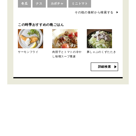
冬瓜
ナス
カボチャ
ミニトマト
その他の食材から検索する
この時季おすすめの晩ごはん
サーモンフライ
肉団子とトマトの冷や
豚しゃぶのくずたたき
し味噌スープ蕎麦
詳細検索