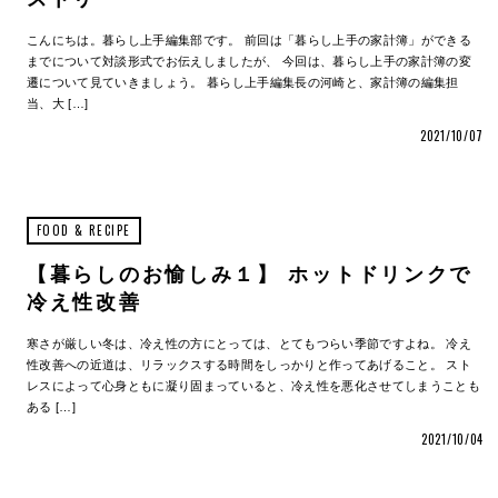
こんにちは。暮らし上手編集部です。 前回は「暮らし上手の家計簿」ができる
までについて対談形式でお伝えしましたが、 今回は、暮らし上手の家計簿の変
遷について見ていきましょう。 暮らし上手編集長の河崎と、家計簿の編集担
当、大 […]
2021/10/07
FOOD & RECIPE
【暮らしのお愉しみ１】 ホットドリンクで
冷え性改善
寒さが厳しい冬は、冷え性の方にとっては、とてもつらい季節ですよね。 冷え
性改善への近道は、リラックスする時間をしっかりと作ってあげること。 スト
レスによって心身ともに凝り固まっていると、冷え性を悪化させてしまうことも
ある […]
2021/10/04