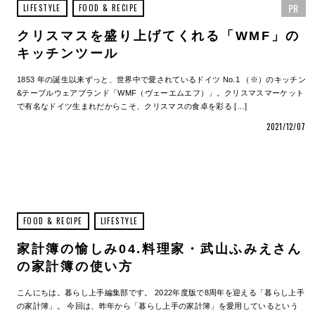
PR
LIFESTYLE
FOOD & RECIPE
クリスマスを盛り上げてくれる「WMF」の
キッチンツール
1853 年の誕生以来ずっと、世界中で愛されているドイツ No.1 （※）のキッチン
&テーブルウェアブランド「WMF（ヴェーエムエフ）」。クリスマスマーケット
で有名なドイツ生まれだからこそ、クリスマスの食卓を彩る […]
2021/12/07
FOOD & RECIPE
LIFESTYLE
家計簿の愉しみ04.料理家・武山ふみえさん
の家計簿の使い方
こんにちは。暮らし上手編集部です。 2022年度版で8周年を迎える「暮らし上手
の家計簿」。 今回は、昨年から「暮らし上手の家計簿」を愛用しているという