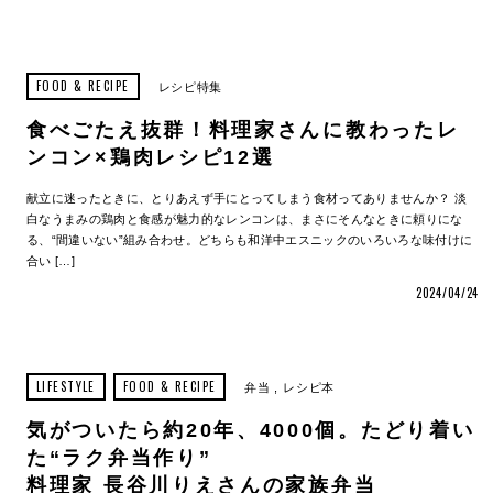
FOOD & RECIPE
レシピ特集
食べごたえ抜群！料理家さんに教わったレ
ンコン×鶏肉レシピ12選
献立に迷ったときに、とりあえず手にとってしまう食材ってありませんか？ 淡
白なうまみの鶏肉と食感が魅力的なレンコンは、まさにそんなときに頼りにな
る、“間違いない”組み合わせ。どちらも和洋中エスニックのいろいろな味付けに
合い […]
2024/04/24
LIFESTYLE
FOOD & RECIPE
弁当
レシピ本
気がついたら約20年、4000個。たどり着い
た“ラク弁当作り”
料理家 長谷川りえさんの家族弁当