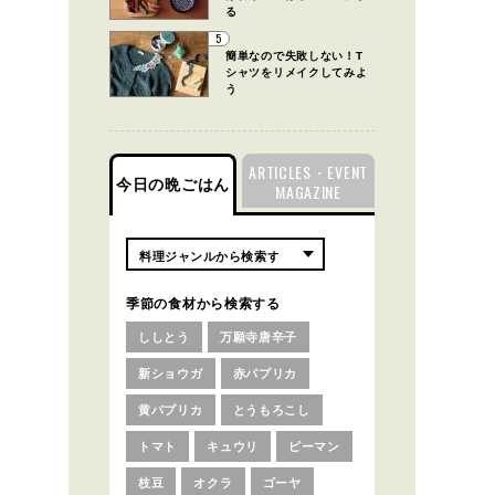
る
5
簡単なので失敗しない！T
シャツをリメイクしてみよ
う
ARTICLES・EVENT
今日の晩ごはん
MAGAZINE
季節の食材から検索する
ししとう
万願寺唐辛子
新ショウガ
赤パプリカ
黄パプリカ
とうもろこし
トマト
キュウリ
ピーマン
枝豆
オクラ
ゴーヤ