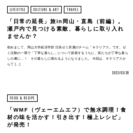
LIFESTYLE
CULTURE & ART
TRAVEL
「日常の延長」旅in岡山・直島（前編）。
瀬戸内で見つける素敵、暮らしに取り入れ
ませんか？
初めまして、岡山大学経済学部 日高ゼミ所属のチーム「キラリアス」です。ゼ
ミ活動の一環で「丁寧な暮らし」について探索するうちに、私たちが丁寧な暮ら
しの虜に…！ その暮らしに憧れるようになりました。 今回は、キラリアスか
ら丁 […]
2022/03/28
FOOD & RECIPE
「WMF（ヴェーエムエフ）で無水調理！食
材の味を活かす！引き出す！極上レシピ」
が発売！