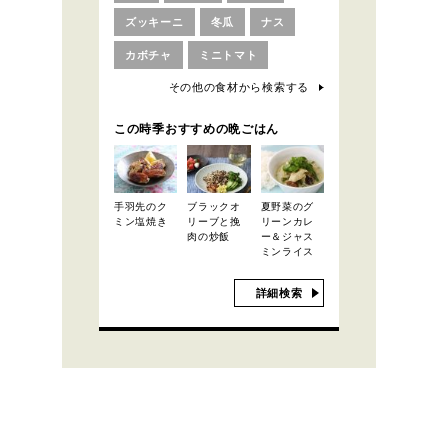
ズッキーニ
冬瓜
ナス
カボチャ
ミニトマト
その他の食材から検索する
この時季おすすめの晩ごはん
手羽先のク
ブラックオ
夏野菜のグ
ミン塩焼き
リーブと挽
リーンカレ
肉の炒飯
ー＆ジャス
ミンライス
詳細検索