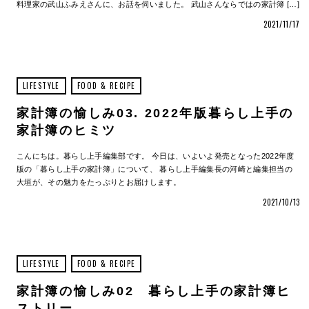
料理家の武山ふみえさんに、お話を伺いました。 武山さんならではの家計簿 […]
2021/11/17
LIFESTYLE
FOOD & RECIPE
家計簿の愉しみ03. 2022年版暮らし上手の
家計簿のヒミツ
こんにちは。暮らし上手編集部です。 今日は、いよいよ発売となった2022年度
版の「暮らし上手の家計簿」について、 暮らし上手編集長の河崎と編集担当の
大垣が、その魅力をたっぷりとお届けします。
2021/10/13
LIFESTYLE
FOOD & RECIPE
家計簿の愉しみ02 暮らし上手の家計簿ヒ
ストリー