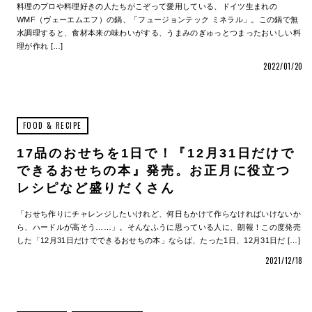
料理のプロや料理好きの人たちがこぞって愛用している、ドイツ生まれの
WMF（ヴェーエムエフ）の鍋、「フュージョンテック ミネラル」。この鍋で無
水調理すると、食材本来の味わいがする、うまみのぎゅっとつまったおいしい料
理が作れ […]
2022/01/20
FOOD & RECIPE
17品のおせちを1日で！『12月31日だけで
できるおせちの本』発売。お正月に役立つ
レシピなど盛りだくさん
「おせち作りにチャレンジしたいけれど、何日もかけて作らなければいけないか
ら、ハードルが高そう……」。そんなふうに思っている人に、朗報！この度発売
した「12月31日だけでできるおせちの本」ならば、たった1日、12月31日だ […]
2021/12/18