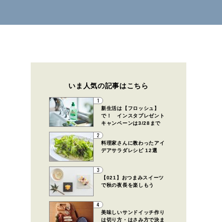
いま人気の記事はこちら
1
新生活は【フロッシュ】
で！ インスタプレゼント
キャンペーンは3/28まで
2
料理家さんに教わったアイ
デアサラダレシピ 12選
3
【021】おつまみスイーツ
で秋の夜長を楽しもう
4
美味しいサンドイッチ作り
は切り方・はさみ方で決ま