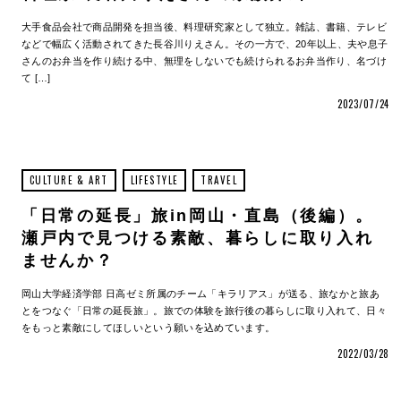
大手食品会社で商品開発を担当後、料理研究家として独立。雑誌、書籍、テレビ
などで幅広く活動されてきた長谷川りえさん。その一方で、20年以上、夫や息子
さんのお弁当を作り続ける中、無理をしないでも続けられるお弁当作り、名づけ
て […]
2023/07/24
CULTURE & ART
LIFESTYLE
TRAVEL
「日常の延長」旅in岡山・直島（後編）。
瀬戸内で見つける素敵、暮らしに取り入れ
ませんか？
岡山大学経済学部 日高ゼミ所属のチーム「キラリアス」が送る、旅なかと旅あ
とをつなぐ「日常の延長旅」。旅での体験を旅行後の暮らしに取り入れて、日々
をもっと素敵にしてほしいという願いを込めています。
2022/03/28