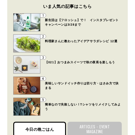
いま人気の記事はこちら
1
新生活は【フロッシュ】で！ インスタプレゼント
キャンペーンは3/28まで
2
料理家さんに教わったアイデアサラダレシピ 12選
3
【021】おつまみスイーツで秋の夜長を楽しもう
4
美味しいサンドイッチ作りは切り方・はさみ方で決
まる
5
簡単なので失敗しない！Tシャツをリメイクしてみよ
う
ARTICLES・EVENT
今日の晩ごはん
MAGAZINE