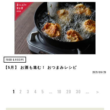
FOOD & RECIPE
【5月】 お酒も進む！ おつまみレシピ
2021/09/29
＞
1
2
3
4
5
...
10
20
30
...