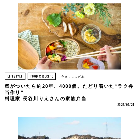
LIFESTYLE
FOOD & RECIPE
弁当
レシピ本
気がついたら約20年、4000個。たどり着いた“ラク弁
当作り”
料理家 長谷川りえさんの家族弁当
2023/07/24