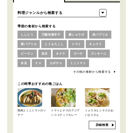
季節の食材から検索する
ししとう
万願寺唐辛子
新ショウガ
赤パプリカ
黄パプリカ
とうもろこし
トマト
キュウリ
ピーマン
枝豆
オクラ
ゴーヤ
ズッキーニ
冬瓜
ナス
カボチャ
ミニトマト
その他の食材から検索する
この時季おすすめの晩ごはん
鶏肉とミニトマトのソ
トマトとナスのアジア
ミョウガとシラスのお
テー
ンココナッツカレー
いなりさん
詳細検索