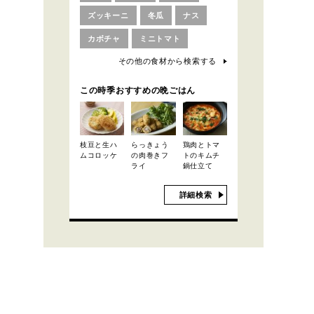
ズッキーニ
冬瓜
ナス
カボチャ
ミニトマト
その他の食材から検索する
この時季おすすめの晩ごはん
枝豆と生ハ
らっきょう
鶏肉とトマ
ムコロッケ
の肉巻きフ
トのキムチ
ライ
鍋仕立て
詳細検索