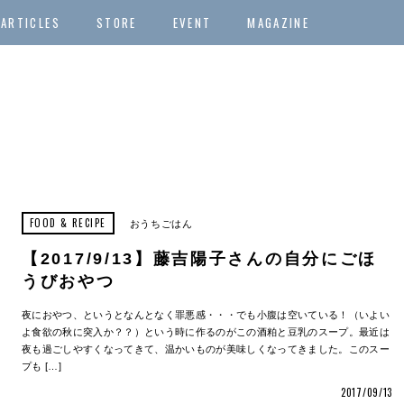
ARTICLES
STORE
EVENT
MAGAZINE
FOOD & RECIPE
おうちごはん
【2017/9/13】藤吉陽子さんの自分にごほ
うびおやつ
夜におやつ、というとなんとなく罪悪感・・・でも小腹は空いている！（いよい
よ食欲の秋に突入か？？）という時に作るのがこの酒粕と豆乳のスープ。最近は
夜も過ごしやすくなってきて、温かいものが美味しくなってきました。このスー
プも […]
2017/09/13