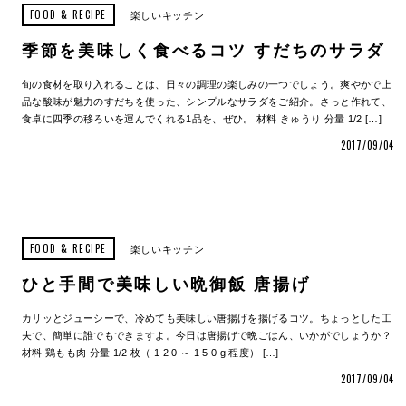
FOOD & RECIPE
楽しいキッチン
季節を美味しく食べるコツ すだちのサラダ
旬の食材を取り入れることは、日々の調理の楽しみの一つでしょう。爽やかで上
品な酸味が魅力のすだちを使った、シンプルなサラダをご紹介。さっと作れて、
食卓に四季の移ろいを運んでくれる1品を、ぜひ。 材料 きゅうり 分量 1/2 […]
2017/09/04
FOOD & RECIPE
楽しいキッチン
ひと手間で美味しい晩御飯 唐揚げ
カリッとジューシーで、冷めても美味しい唐揚げを揚げるコツ。ちょっとした工
夫で、簡単に誰でもできますよ。今日は唐揚げで晩ごはん、いかがでしょうか？
材料 鶏もも肉 分量 1/2 枚（ 1 2 0 ～ 1 5 0 g 程度） […]
2017/09/04