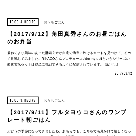
FOOD & RECIPE
おうちごはん
【2017/9/12】角田真秀さんのお昼ごはん
のお弁当
兼ねてより興味のあった酵素玄米が自宅で簡単に炊けるセットを見つけて、初め
て挑戦してみました。RIKACOさんプロデュースのbe my selfというシリーズの
酵素玄米セットは簡単に挑戦できるように配慮されています。 我が […]
2017/09/12
FOOD & RECIPE
おうちごはん
【2017/9/11】フルタヨウコさんのワンプ
レート朝ごはん
ぶどうの季節になってきましたね。あちらでも、こちらでも見かけて嬉しくなっ