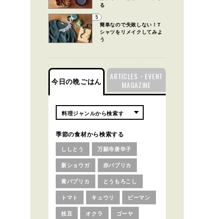
る
5
簡単なので失敗しない！T
シャツをリメイクしてみよ
う
ARTICLES・EVENT
今日の晩ごはん
MAGAZINE
季節の食材から検索する
ししとう
万願寺唐辛子
新ショウガ
赤パプリカ
黄パプリカ
とうもろこし
トマト
キュウリ
ピーマン
枝豆
オクラ
ゴーヤ