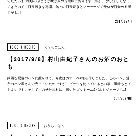
てただいま3種類のぶどうが我が家の冷蔵庫におります（笑）。少し涼しくなっ
てきたので、目玉焼きを再開。熱々の目玉焼きとソーセージで身体が目覚める感
じが […]
2017/09/11
FOOD & RECIPE
おうちごはん
【2017/9/8】村山由紀子さんのお酒のおと
も
綺麗な紫色のパンに惹かれて、今夜はカナッペ4種を作りました。このパン、近
所のパン屋さんで売っていたのですが、ビーツを使っているとの事。風味もとて
もよいです。そして、のせた具材は、焼いたズッキーニ&パルミジャーノ […]
2017/09/08
FOOD & RECIPE
おうちごはん