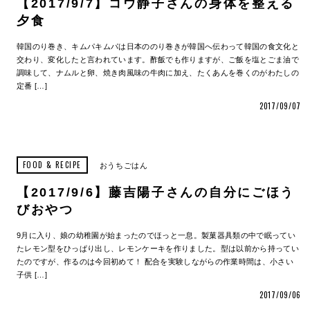
【2017/9/7】コウ静子さんの身体を整える
夕食
韓国のり巻き、キムパキムパは日本ののり巻きが韓国へ伝わって韓国の食文化と
交わり、変化したと言われています。酢飯でも作りますが、ご飯を塩とごま油で
調味して、ナムルと卵、焼き肉風味の牛肉に加え、たくあんを巻くのがわたしの
定番 […]
2017/09/07
FOOD & RECIPE
おうちごはん
【2017/9/6】藤吉陽子さんの自分にごほう
びおやつ
9月に入り、娘の幼稚園が始まったのでほっと一息。製菓器具類の中で眠ってい
たレモン型をひっぱり出し、レモンケーキを作りました。型は以前から持ってい
たのですが、作るのは今回初めて！ 配合を実験しながらの作業時間は、小さい
子供 […]
2017/09/06