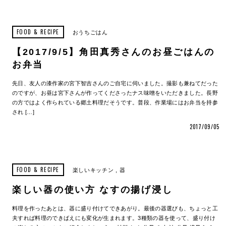
FOOD & RECIPE
おうちごはん
【2017/9/5】角田真秀さんのお昼ごはんの
お弁当
先日、友人の漆作家の宮下智吉さんのご自宅に伺いました。撮影も兼ねてだった
のですが、お昼は宮下さんが作ってくださったナス味噌をいただきました。長野
の方ではよく作られている郷土料理だそうです。普段、作業場にはお弁当を持参
され […]
2017/09/05
FOOD & RECIPE
楽しいキッチン
器
楽しい器の使い方 なすの揚げ浸し
料理を作ったあとは、器に盛り付けてできあがり。最後の器選びも、ちょっと工
夫すれば料理のできばえにも変化が生まれます。3種類の器を使って、盛り付け