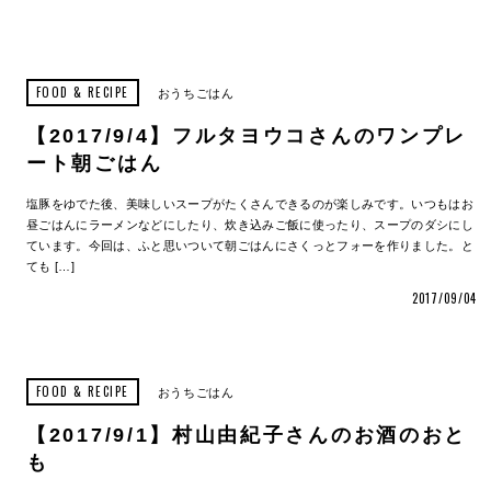
FOOD & RECIPE
おうちごはん
【2017/9/4】フルタヨウコさんのワンプレ
ート朝ごはん
塩豚をゆでた後、美味しいスープがたくさんできるのが楽しみです。いつもはお
昼ごはんにラーメンなどにしたり、炊き込みご飯に使ったり、スープのダシにし
ています。今回は、ふと思いついて朝ごはんにさくっとフォーを作りました。と
ても […]
2017/09/04
FOOD & RECIPE
おうちごはん
【2017/9/1】村山由紀子さんのお酒のおと
も