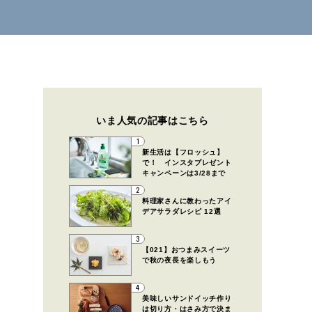
いま人気の記事はこちら
1
新生活は【フロッシュ】
で！ インスタプレゼント
キャンペーンは3/28まで
2
料理家さんに教わったアイ
デアサラダレシピ 12選
3
【021】おつまみスイーツ
で秋の夜長を楽しもう
4
美味しいサンドイッチ作り
は切り方・はさみ方で決ま