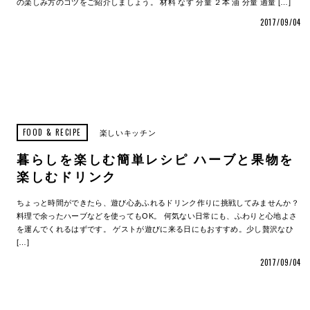
の楽しみ方のコツをご紹介しましょう。 材料 なす 分量 ２本 油 分量 適量 […]
2017/09/04
FOOD & RECIPE
楽しいキッチン
暮らしを楽しむ簡単レシピ ハーブと果物を
楽しむドリンク
ちょっと時間ができたら、遊び心あふれるドリンク作りに挑戦してみませんか？
料理で余ったハーブなどを使ってもOK。 何気ない日常にも、ふわりと心地よさ
を運んでくれるはずです。 ゲストが遊びに来る日にもおすすめ。少し贅沢なひ
[…]
2017/09/04