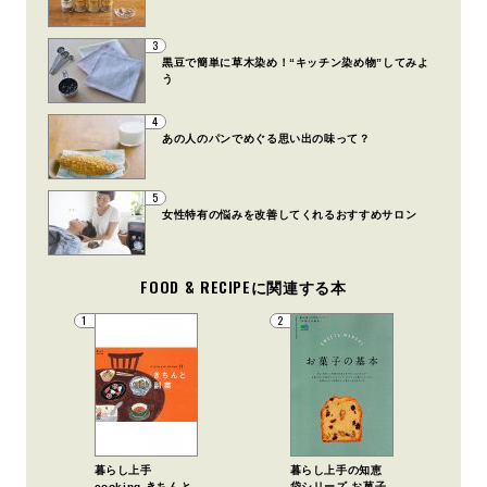
3
黒豆で簡単に草木染め！“キッチン染め物”してみよ
う
4
あの人のパンでめぐる思い出の味って？
5
女性特有の悩みを改善してくれるおすすめサロン
FOOD & RECIPEに関連する本
1
2
暮らし上手
暮らし上手の知恵
cooking きちんと
袋シリーズ お菓子