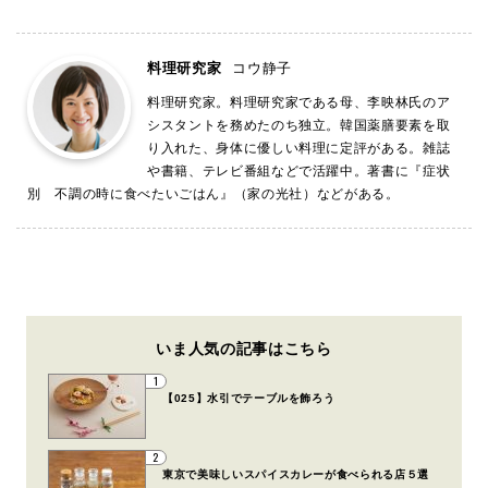
料理研究家
コウ静子
料理研究家。料理研究家である母、李映林氏のア
シスタントを務めたのち独立。韓国薬膳要素を取
り入れた、身体に優しい料理に定評がある。雑誌
や書籍、テレビ番組などで活躍中。著書に『症状
別 不調の時に食べたいごはん』（家の光社）などがある。
いま人気の記事はこちら
1
【025】水引でテーブルを飾ろう
2
東京で美味しいスパイスカレーが食べられる店５選