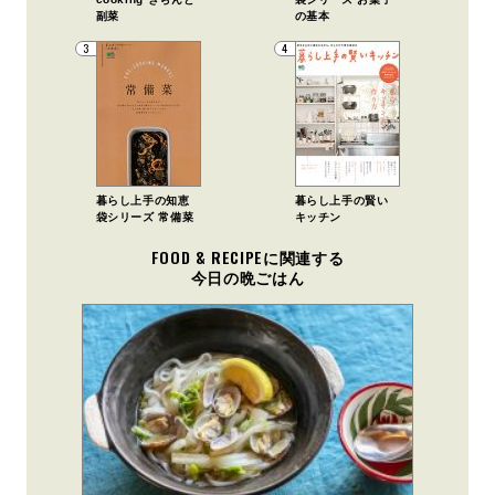
副菜
の基本
3
4
暮らし上手の知恵
暮らし上手の賢い
袋シリーズ 常備菜
キッチン
FOOD & RECIPEに関連する
今日の晩ごはん