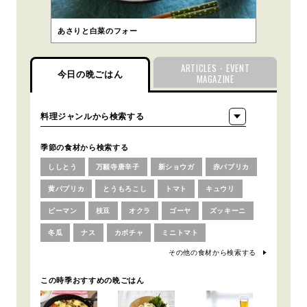
あさりと白菜のフォー
ARTICLES・EVENT
今日の晩ごはん
MAGAZINE
季節の食材から検索する
ししとう
万願寺唐辛子
新ショウガ
赤パプリカ
黄パプリカ
とうもろこし
トマト
キュウリ
ピーマン
枝豆
オクラ
ゴーヤ
ズッキーニ
冬瓜
ナス
カボチャ
ミニトマト
その他の食材から検索する
この時季おすすめの晩ごはん