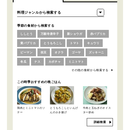
季節の食材から検索する
ししとう
万願寺唐辛子
新ショウガ
赤パプリカ
黄パプリカ
とうもろこし
トマト
キュウリ
ピーマン
枝豆
オクラ
ゴーヤ
ズッキーニ
冬瓜
ナス
カボチャ
ミニトマト
その他の食材から検索する
この時季おすすめの晩ごはん
鶏肉とミニトマトのソ
とうもろこしといんげ
牛肉と玉ねぎのオイス
テー
んのかき揚げ
ター炒め
詳細検索