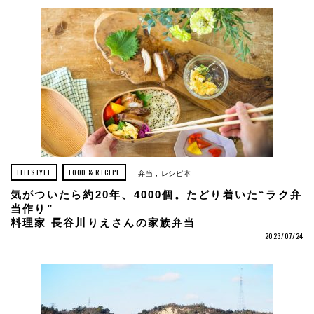
LIFESTYLE
FOOD & RECIPE
弁当
レシピ本
気がついたら約20年、4000個。たどり着いた“ラク弁
当作り”
料理家 長谷川りえさんの家族弁当
2023/07/24