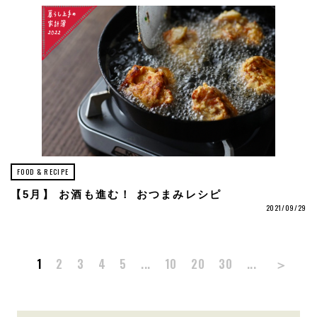
FOOD & RECIPE
【5月】 お酒も進む！ おつまみレシピ
2021/09/29
＞
1
2
3
4
5
...
10
20
30
...