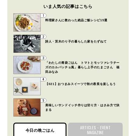
いま人気の記事はこちら
1
料理家さんに教わった絶品ご飯レシピ15選
2
詩人・茨木のり子の暮らした家をたずねて
3
「わたしの胃袋ごはん トマトとモッツァレラチー
ズのカルパッチョ風」暮らし上手のたまごさん 福
田みなみ
4
【021】おつまみスイーツで秋の夜長を楽しもう
5
美味しいサンドイッチ作りは切り方・はさみ方で決
まる
ARTICLES・EVENT
今日の晩ごはん
MAGAZINE