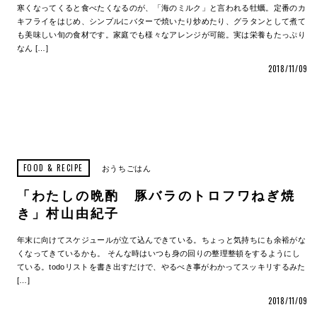
寒くなってくると食べたくなるのが、「海のミルク」と言われる牡蠣。定番のカ
キフライをはじめ、シンプルにバターで焼いたり炒めたり、グラタンとして煮て
も美味しい旬の食材です。家庭でも様々なアレンジが可能。実は栄養もたっぷり
なん […]
2018/11/09
FOOD & RECIPE
おうちごはん
「わたしの晩酌 豚バラのトロフワねぎ焼
き」村山由紀子
年末に向けてスケジュールが立て込んできている。ちょっと気持ちにも余裕がな
くなってきているかも。 そんな時はいつも身の回りの整理整頓をするようにし
ている。todoリストを書き出すだけで、やるべき事がわかってスッキリするみた
[…]
2018/11/09