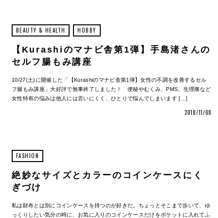
BEAUTY & HEALTH
HOBBY
【Kurashiのマナビ舎第1弾】手島渚さんの
セルフ腸もみ講座
10/27(土)に開催した「【Kurashiのマナビ舎第1弾】女性の不調を改善するセル
フ腸もみ講座」大好評で無事終了しました！ 便秘やむくみ、PMS、生理痛など
女性特有の悩みは他人には言いにくく、ひとりで悩んでしまいます […]
2018/11/08
FASHION
絶妙なサイズとカラーのコインケースにく
ぎづけ
私は財布とは別にコインケースを持つのが好きだ。ちょっとそこまで歩いて、ゆ
っくりしたい気分の時に、お気に入りのコインケースだけをポケットに入れてふ