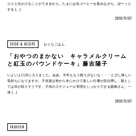
らりと出かけることができるから。たまには缶コーヒーを飲みながら、ぼーっと
する […]
2018/11/07
FOOD & RECIPE
おうちごはん
「おやつのまかない キャラメルクリーム
と紅玉のパウンドケーキ」藤吉陽子
いよいよ11月に入りました。ああ、今年ももう残り少ないな・・・と少し淋しい
気持ちになりますが、子供達は秋から冬にかけて楽しい行事が目白押し、親とし
ては目が回りそうです。子供のスケジュール管理をしっかりできる親御さん、一
体 […]
2018/11/07
FASHION