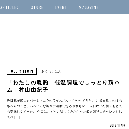
ARTICLES
STORE
EVENT
MAGAZINE
FOOD & RECIPE
おうちごはん
「わたしの晩酌 低温調理でしっとり鶏ハ
ム」村山由紀子
先日我が家にもバーミキュラのライスポットがやってきた。 ご飯を炊くのはも
ちろんのこと、いろいろな調理に活用できる優れもの。 先日炊いた新米もとて
も美味しくできた。 今日は、ずっと試してみたかった低温調理にチャレンジし
てみ […]
2018/11/16