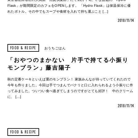
Flask」が期間限定のカフェをOPENします。 「Hydro Flask」は保温保冷に優
れたボトル。その中でもスープや食材を入れて持ち運ぶこと […]
2018/11/14
FOOD & RECIPE
おうちごはん
「おやつのまかない 片手で持てる小振り
モンブラン」藤吉陽子
秋の定番ケーキといえば栗のモンブラン！ 家族みんなが待っていてくれたので
今年も作りました。今回は手でつまんでパクリと口に入れられるよう小振りに作
ってみました。ついつい食べ過ぎてしまうのですがとても好評！ 中のクリーム
に、 […]
2018/11/14
FOOD & RECIPE