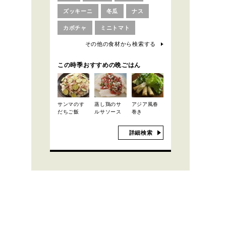
ズッキーニ
冬瓜
ナス
カボチャ
ミニトマト
その他の食材から検索する
この時季おすすめの晩ごはん
サンマのす
蒸し鶏のサ
アジア風春
だちご飯
ルサソース
巻き
詳細検索