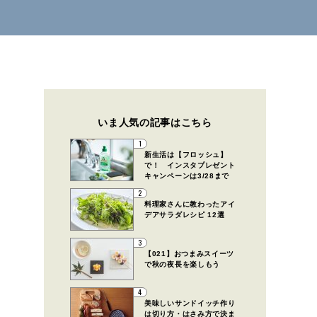
いま人気の記事はこちら
1
新生活は【フロッシュ】
で！ インスタプレゼント
キャンペーンは3/28まで
2
料理家さんに教わったアイ
デアサラダレシピ 12選
3
【021】おつまみスイーツ
で秋の夜長を楽しもう
4
美味しいサンドイッチ作り
は切り方・はさみ方で決ま