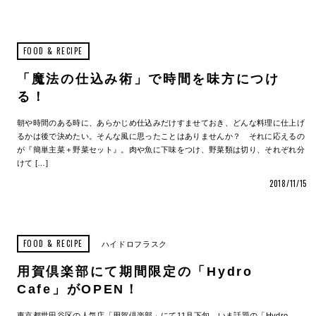
FOOD & RECIPE
「魔法の仕込み術」で時間を味方につけ
る！
朝や時間のある時に、あらかじめ仕込みだけすませておき、どんな料理に仕上げ
るかは後で決めたい。そんな風に思ったことはありませんか？ それに応えるの
が『簡単主菜＋野菜セット』。肉や魚に下味をつけ、野菜類は切り、それぞれ分
けて […]
2018/11/15
FOOD & RECIPE
ハイドロフラスク
用賀倶楽部にて期間限定の「Hydro
Cafe」がOPEN！
東京都世田谷区の人気店「用賀倶楽部」にて11月下旬、いま話題の「Hydro