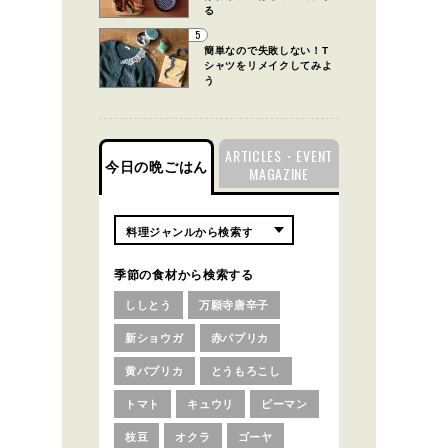
る
5
簡単なので失敗しない！T
シャツをリメイクしてみよ
う
ARTICLES・EVENT
今日の晩ごはん
MAGAZINE
季節の食材から検索する
ししとう
万願寺唐辛子
新ショウガ
赤パプリカ
黄パプリカ
とうもろこし
トマト
キュウリ
ピーマン
枝豆
オクラ
ゴーヤ