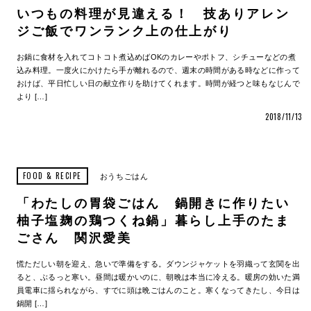
いつもの料理が見違える！ 技ありアレン
ジご飯でワンランク上の仕上がり
お鍋に食材を入れてコトコト煮込めばOKのカレーやポトフ、シチューなどの煮
込み料理。一度火にかけたら手が離れるので、週末の時間がある時などに作って
おけば、平日忙しい日の献立作りを助けてくれます。時間が経つと味もなじんで
より […]
2018/11/13
FOOD & RECIPE
おうちごはん
「わたしの胃袋ごはん 鍋開きに作りたい
柚子塩麹の鶏つくね鍋」暮らし上手のたま
ごさん 関沢愛美
慌ただしい朝を迎え、急いで準備をする。ダウンジャケットを羽織って玄関を出
ると、ぶるっと寒い。昼間は暖かいのに、朝晩は本当に冷える。暖房の効いた満
員電車に揺られながら、すでに頭は晩ごはんのこと。寒くなってきたし、今日は
鍋開 […]