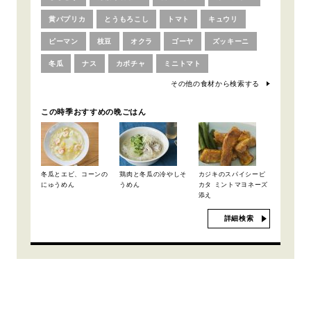
黄パプリカ
とうもろこし
トマト
キュウリ
ピーマン
枝豆
オクラ
ゴーヤ
ズッキーニ
冬瓜
ナス
カボチャ
ミニトマト
その他の食材から検索する
この時季おすすめの晩ごはん
冬瓜とエビ、コーンの
鶏肉と冬瓜の冷やしそ
カジキのスパイシーピ
にゅうめん
うめん
カタ ミントマヨネーズ
添え
詳細検索