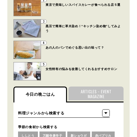
東京で美味しいスパイスカレーが食べられる店５選
3
黒豆で簡単に草木染め！“キッチン染め物”してみよ
う
4
あの人のパンでめぐる思い出の味って？
5
女性特有の悩みを改善してくれるおすすめサロン
ARTICLES・EVENT
今日の晩ごはん
MAGAZINE
季節の食材から検索する
ししとう
万願寺唐辛子
新ショウガ
赤パプリカ