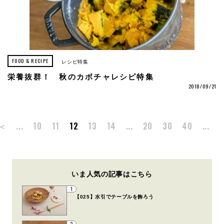
FOOD & RECIPE
レシピ特集
栄養抜群！ 秋のカボチャレシピ特集
2018/09/21
＜
...
10
11
12
13
14
...
20
30
40
...
いま人気の記事はこちら
1
【025】水引でテーブルを飾ろう
2