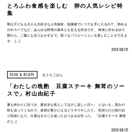
とろふわ食感を楽しむ 卵の人気レシピ特
集
卵は子どもも大人も大好きな人気食材。低価格でいつでも手に入るので、炒めも
のやスープなど、あらゆる料理の基本とも言える存在です。 簡単に作れるゆで
卵から、ご飯にも合うおかずまで、様々なバリエーションを楽しむことができま
す。 […]
2018/08/31
FOOD & RECIPE
おうちごはん
「わたしの晩酌 豆腐ステーキ 舞茸のソー
スで」村山由紀子
夏も終わりに近づき、夏好きな私としては少し寂しい日々。 とはいえ、恵みの
秋も迫ってくるので、食材が豊かになるとウキウキしたり。 気持ちだけ前のめ
り気味になり、今夜はきのこを使ったおつまみを作った。 「豆腐ステーキ 舞茸
の […]
2018/08/31