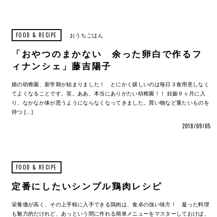
FOOD & RECIPE
おうちごはん
「おやつのまかない 余った卵白で作るフ
ィナンシェ」藤吉陽子
娘の幼稚園、新学期が始まりました！ とにかく嬉しいのは毎日３食用意しなく
てよくなることです。笑。ああ、本当にありがたい幼稚園！！ 妊娠９ヶ月に入
り、なかなか体が思うようにならなくなってきました。買い物など重たいものを
持つ […]
2018/09/05
FOOD & RECIPE
定番にしたいシンプル鶏肉レシピ
栄養価が高く、その上手軽に入手できる鶏肉は、食卓の強い味方！ 凝った料理
も魅力的だけれど、あっという間に作れる簡単メニューをマスターしておけば、