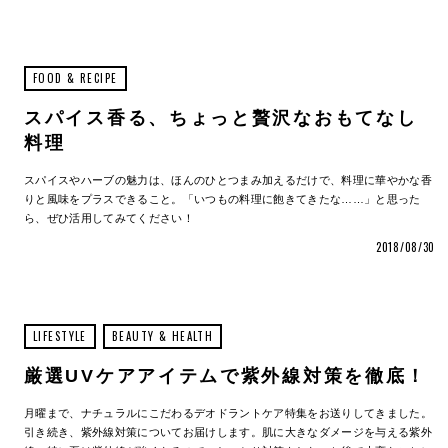
FOOD & RECIPE
スパイス香る、ちょっと贅沢なおもてなし
料理
スパイスやハーブの魅力は、ほんのひとつまみ加えるだけで、料理に華やかな香
りと風味をプラスできること。「いつもの料理に飽きてきたな……」と思った
ら、ぜひ活用してみてください！
2018/08/30
LIFESTYLE
BEAUTY & HEALTH
厳選UVケアアイテムで紫外線対策を徹底！
月曜まで、ナチュラルにこだわるデオドラントケア特集をお送りしてきました。
引き続き、紫外線対策についてお届けします。肌に大きなダメージを与える紫外