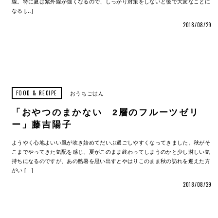
線。特に夏は紫外線が強くなるので、しっかり対策をしないと後で大変なことに
なる […]
2018/08/29
FOOD & RECIPE
おうちごはん
「おやつのまかない 2層のフルーツゼリ
ー」藤吉陽子
ようやく心地よいい風が吹き始めてだいぶ過ごしやすくなってきました。秋がそ
こまでやってきた気配を感じ、夏がこのまま終わってしまうのかと少し淋しい気
持ちになるのですが、あの酷暑を思い出すとやはりこのまま秋の訪れを迎えた方
がい […]
2018/08/29