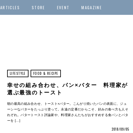
ARTICLES
STORE
EVENT
MAGAZINE
LIFESTYLE
FOOD & RECIPE
幸せの組み合わせ、パン×バター 料理家が
選ぶ最強のトースト
朝の最高の組み合わせ、トースト×バター。こんがり焼いたパンの表面に、ジュ
ーシーなバターをたっぷり塗って。永遠の定番だからこそ、好みの食べ方も人そ
れぞれ。バタートースト評論家や、料理家さんたちがおすすめする食パンとバタ
ーを […]
2018/09/05