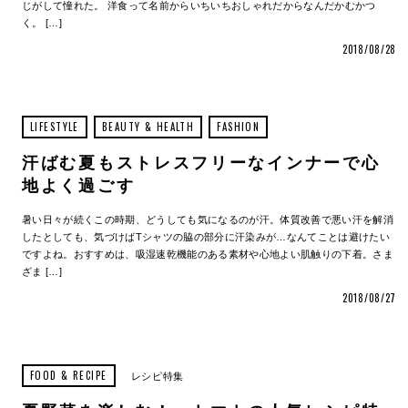
じがして憧れた。 洋食って名前からいちいちおしゃれだからなんだかむかつ
く。 […]
2018/08/28
LIFESTYLE
BEAUTY & HEALTH
FASHION
汗ばむ夏もストレスフリーなインナーで心
地よく過ごす
暑い日々が続くこの時期、どうしても気になるのが汗。体質改善で悪い汗を解消
したとしても、気づけばTシャツの脇の部分に汗染みが…なんてことは避けたい
ですよね。おすすめは、吸湿速乾機能のある素材や心地よい肌触りの下着。さま
ざま […]
2018/08/27
FOOD & RECIPE
レシピ特集