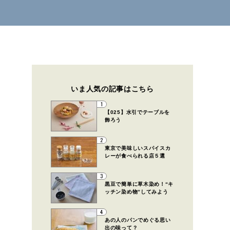
いま人気の記事はこちら
1
【025】水引でテーブルを
飾ろう
2
東京で美味しいスパイスカ
レーが食べられる店５選
3
黒豆で簡単に草木染め！“キ
ッチン染め物”してみよう
4
あの人のパンでめぐる思い
出の味って？