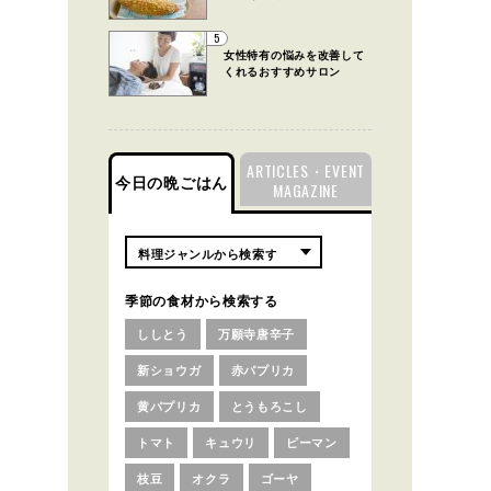
5
女性特有の悩みを改善して
くれるおすすめサロン
ARTICLES・EVENT
今日の晩ごはん
MAGAZINE
季節の食材から検索する
ししとう
万願寺唐辛子
新ショウガ
赤パプリカ
黄パプリカ
とうもろこし
トマト
キュウリ
ピーマン
枝豆
オクラ
ゴーヤ