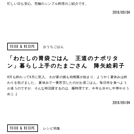
忙しい日も安心。究極のシンプル料理のご紹介です。
2018/09/04
FOOD & RECIPE
おうちごはん
「わたしの胃袋ごはん 王道のナポリタ
ン」暮らし上手のたまごさん 降矢絵莉子
8月も終わって9月に突入。 わが家の娘も幼稚園が始まり、ようやく夏休みは終
わりを告げました。 夏休みで一番苦労したのがお昼ごはん。毎日何を食べよう
か迷うのですが、そんな時活躍するのは、麺料理です。今年も冷やし中華やそう
め […]
2018/09/04
FOOD & RECIPE
レシピ特集