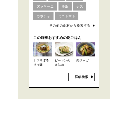
ズッキーニ
冬瓜
ナス
カボチャ
ミニトマト
その他の食材から検索する
この時季おすすめの晩ごはん
ナスそぼろ
ピーマンの
肉ジャガ
担々麺
肉詰め
詳細検索