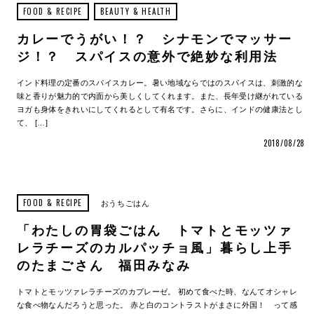
FOOD & RECIPE
BEAUTY & HEALTH
カレーでうがい！？ シナモンでマッサー
ジ！？ スパイスの意外で絶妙な利用法
インド料理の定番のスパイスカレー。暑い地域ならではのスパイスは、刺激的な
味と香りが魅力的で内面から美しくしてくれます。また、長年受け継がれている
ヨガも身体をきれいにしてくれるとして有名です。さらに、インドの健康法とし
て、 […]
2018/08/28
FOOD & RECIPE
おうちごはん
「わたしの胃袋ごはん トマトとモッツァ
レラチーズのカルパッチョ風」暮らし上手
のたまごさん 福田みなみ
トマトとモッツァレラチーズのカプレーゼ。 初めて食べた時、なんてオシャレ
な食べ物なんだろうと思った。 赤と白のコントラストがまさに外国！ って感