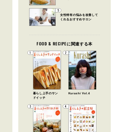
5
女性特有の悩みを改善して
くれるおすすめサロン
FOOD & RECIPEに関連する本
1
2
暮らし上手のサン
Kurashi Vol.4
ドイッチ
3
4