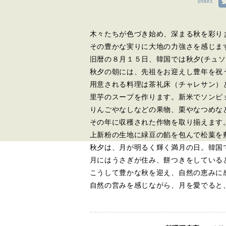
SHARE
木々たちが色づき始め、深まる秋を彩り
その豊かな実りに大地の力強さを感じま
旧暦の８月１５日、韓国では秋夕(チュソ
秋夕の朝には、先祖をお迎えし豊年を祝
用意される料理は茶礼床（チャレサン）
里芋のスープを作ります。新米でソンピ
りんごやなしなどの果物、栗やなつめな
その年に収穫された作物を取り揃えます
上新粉の生地に緑豆の餡を包んで松葉を
秋夕は、月が明るく輝く満月の日。韓国
月にはうさぎが住み、餅つきをしている
こうして豊かな秋を迎え、自然の恵みに
自然の営みを感じながら、月を愛でると