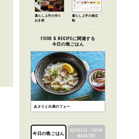
暮らし上手の作り
暮らし上手の献立
おき術
帖
FOOD & RECIPEに関連する
今日の晩ごはん
あさりと白菜のフォー
ARTICLES・EVENT
今日の晩ごはん
MAGAZINE