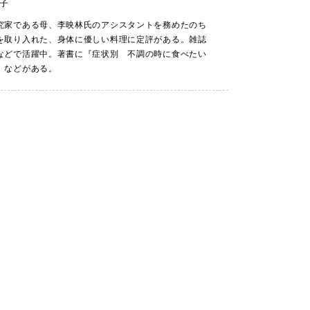
子
究家である母、李映林氏のアシスタントを務めたのち
を取り入れた、身体に優しい料理に定評がある。雑誌
などで活躍中。著書に『症状別 不調の時に食べたい
）などがある。