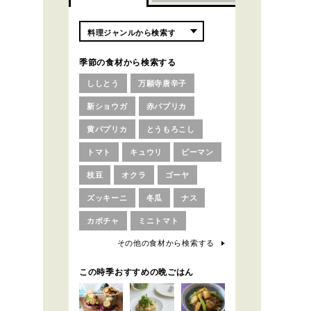
季節の食材から検索する
ししとう
万願寺唐辛子
新ショウガ
赤パプリカ
黄パプリカ
とうもろこし
トマト
キュウリ
ピーマン
枝豆
オクラ
ゴーヤ
ズッキーニ
冬瓜
ナス
カボチャ
ミニトマト
その他の食材から検索する
この時季おすすめの晩ごはん