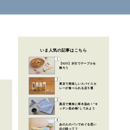
いま人気の記事はこちら
1
【025】水引でテーブルを
飾ろう
2
東京で美味しいスパイスカ
レーが食べられる店５選
3
黒豆で簡単に草木染め！“キ
ッチン染め物”してみよう
4
あの人のパンでめぐる思い
出の味って？