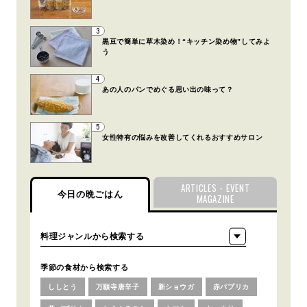
3
黒豆で簡単に草木染め！“キッチン染め物”してみよ
う
4
あの人のパンでめぐる思い出の味って？
5
女性特有の悩みを改善してくれるおすすめサロン
ARTICLES・EVENT
今日の晩ごはん
MAGAZINE
季節の食材から検索する
ししとう
万願寺唐辛子
新ショウガ
赤パプリカ