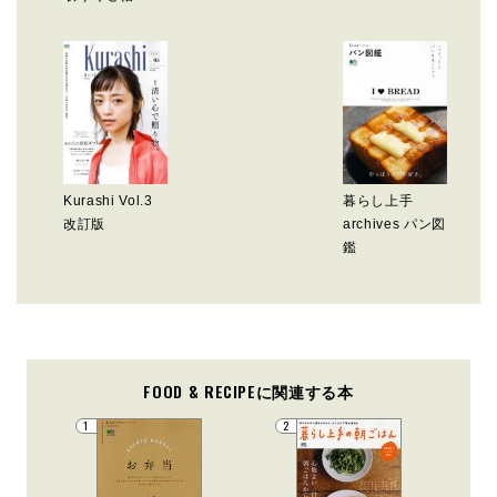
Kurashi Vol.3
暮らし上手
改訂版
archives パン図
鑑
FOOD & RECIPEに関連する本
1
2