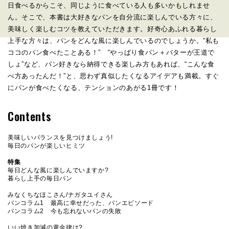
日食べるからこそ、同じように食べている人も多いかもしれませ
ん。そこで、本書は大好きなパンを自分流に楽しんでいる方々に、
美味しく楽しむコツを教えていただきます。好奇心あふれる暮らし
上手な方々は、パンをどんな風に楽しんでいるのでしょうか。“私も
ココのパン食べたことある！” “やっぱり食パン＋バターが王道で
しょ”など、パン好きなら納得できる楽しみ方もあれば、“こんな食
べ方あったんだ！”と、思わず真似したくなるアイデアも満載。すぐ
にパンが食べたくなる、テンションのあがる1冊です！
Contents
美味しいバランスを見つけましょう!
毎日のパンが楽しいヒミツ
特集
毎日どんな風に楽しんでいますか?
暮らし上手の毎日パン
みなくちなほこさん/ナガタユイさん
パンコラム1 最高に幸せだった、パンエピソード
パンコラム2 今も忘れないパンの失敗
いい焼き加減の黄金律は?