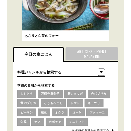
あさりと白菜のフォー
ARTICLES・EVENT
今日の晩ごはん
MAGAZINE
季節の食材から検索する
ししとう
万願寺唐辛子
新ショウガ
赤パプリカ
黄パプリカ
とうもろこし
トマト
キュウリ
ピーマン
枝豆
オクラ
ゴーヤ
ズッキーニ
冬瓜
ナス
カボチャ
ミニトマト
その他の食材から検索する