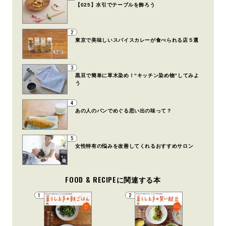
【025】水引でテーブルを飾ろう
2
東京で美味しいスパイスカレーが食べられる店５選
3
黒豆で簡単に草木染め！“キッチン染め物”してみよ
う
4
あの人のパンでめぐる思い出の味って？
5
女性特有の悩みを改善してくれるおすすめサロン
FOOD & RECIPEに関連する本
1
2