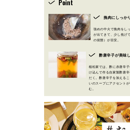
Point
挽肉にしっか
強めの中火で挽肉をし
が出てきて、少し焦げ
の状態）が目安。
酢唐辛子が美味
植松家では、酢に赤唐辛子
け込んで作る自家製酢唐辛
だく。酢唐辛子を加えるこ
いのスープにアクセントが
む。