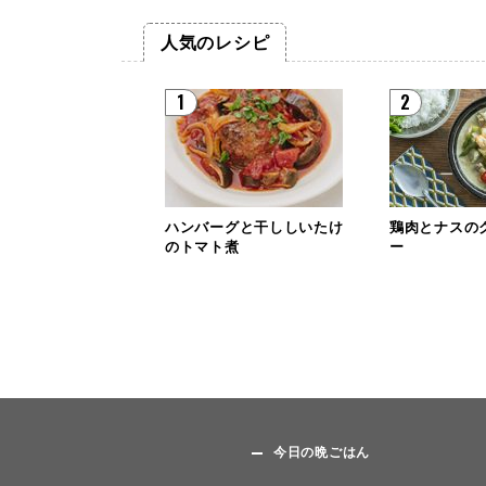
人気のレシピ
1
2
ハンバーグと干ししいたけ
鶏肉とナスの
のトマト煮
ー
今日の晩ごはん