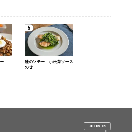
5
レー
鮭のソテー 小松菜ソース
のせ