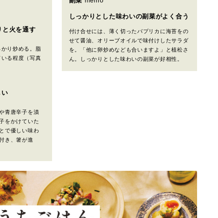
副菜
memo
しっかりとした味わいの副菜がよく合う
りと火を通す
付け合せには、薄く切ったパプリカに海苔をの
せて醤油、オリーブオイルで味付けしたサラダ
っかり炒める。脂
を。「他に卵炒めなども合いますよ」と植松さ
ている程度（写真
ん。しっかりとした味わいの副菜が好相性。
しい
や青唐辛子を漬
子をかけていた
とで優しい味わ
付き、箸が進