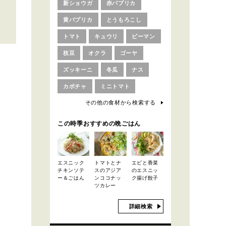
新ショウガ
赤パプリカ
黄パプリカ
とうもろこし
トマト
キュウリ
ピーマン
枝豆
オクラ
ゴーヤ
ズッキーニ
冬瓜
ナス
カボチャ
ミニトマト
その他の食材から検索する
この時季おすすめの晩ごはん
エスニック
トマトとナ
エビと香菜
チキンソテ
スのアジア
のエスニッ
ー＆ごはん
ンココナッ
ク揚げ餃子
ツカレー
詳細検索