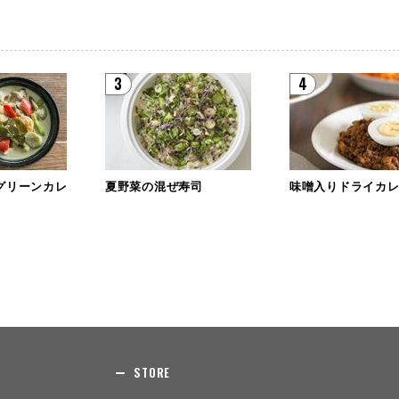
3
4
グリーンカレ
夏野菜の混ぜ寿司
味噌入りドライカ
STORE