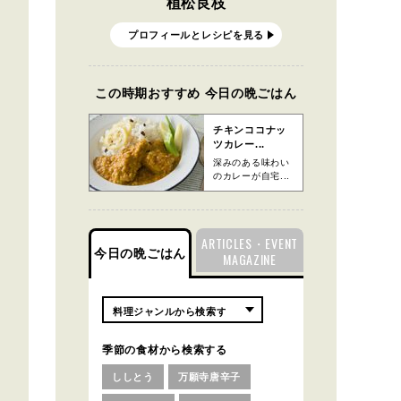
植松良枝
プロフィールとレシピを見る
この時期おすすめ 今日の晩ごはん
チキンココナッ
ツカレー...
深みのある味わい
のカレーが自宅...
ARTICLES・EVENT
今日の晩ごはん
MAGAZINE
季節の食材から検索する
ししとう
万願寺唐辛子