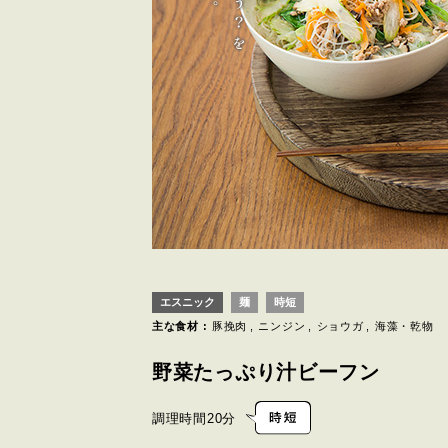
エスニック
麺
時短
主な食材 :
豚挽肉
ニンジン
ショウガ
海藻・乾物
野菜たっぷり汁ビーフン
調理時間
20分