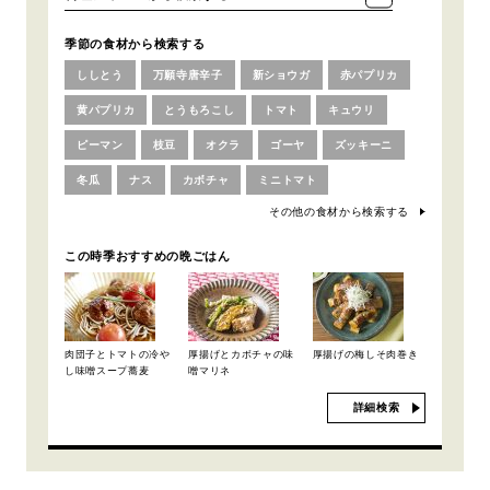
季節の食材から検索する
ししとう
万願寺唐辛子
新ショウガ
赤パプリカ
黄パプリカ
とうもろこし
トマト
キュウリ
ピーマン
枝豆
オクラ
ゴーヤ
ズッキーニ
冬瓜
ナス
カボチャ
ミニトマト
その他の食材から検索する
この時季おすすめの晩ごはん
肉団子とトマトの冷や
厚揚げとカボチャの味
厚揚げの梅しそ肉巻き
し味噌スープ蕎麦
噌マリネ
詳細検索