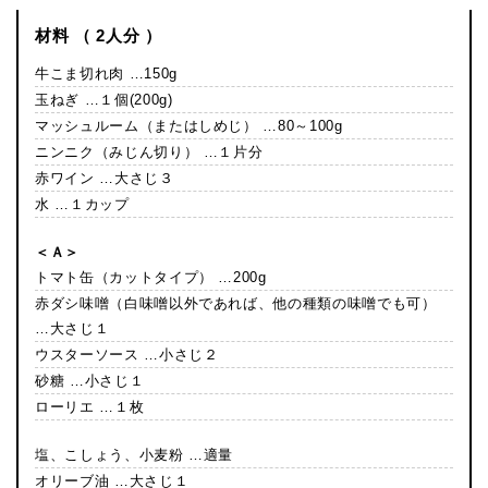
材料 （ 2人分 ）
牛こま切れ肉 …150g
玉ねぎ …１個(200g)
マッシュルーム（またはしめじ） …80～100g
ニンニク（みじん切り） …１片分
赤ワイン …大さじ３
水 …１カップ
＜Ａ＞
トマト缶（カットタイプ） …200g
赤ダシ味噌（白味噌以外であれば、他の種類の味噌でも可）
…大さじ１
ウスターソース …小さじ２
砂糖 …小さじ１
ローリエ …１枚
塩、こしょう、小麦粉 …適量
オリーブ油 …大さじ１