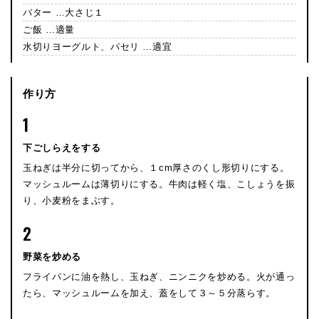
バター …大さじ１
ご飯 …適量
水切りヨーグルト、パセリ …適宜
作り方
1
下ごしらえをする
玉ねぎは半分に切ってから、１cm厚さのくし形切りにする。
マッシュルームは薄切りにする。牛肉は軽く塩、こしょうを振
り、小麦粉をまぶす。
2
野菜を炒める
フライパンに油を熱し、玉ねぎ、ニンニクを炒める。火が通っ
たら、マッシュルームを加え、蓋をして３～５分蒸らす。