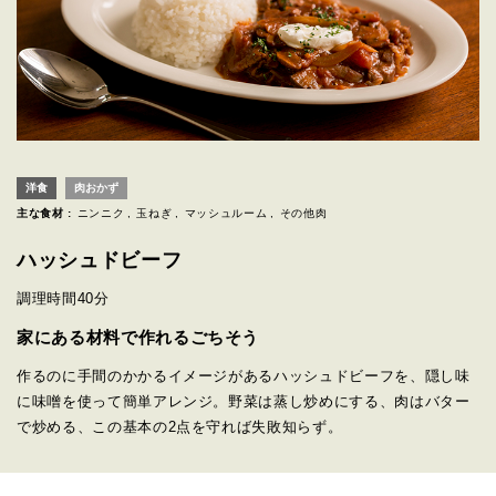
洋食
肉おかず
主な食材 :
ニンニク
玉ねぎ
マッシュルーム
その他肉
ハッシュドビーフ
調理時間
40分
家にある材料で作れるごちそう
作るのに手間のかかるイメージがあるハッシュドビーフを、隠し味
に味噌を使って簡単アレンジ。野菜は蒸し炒めにする、肉はバター
で炒める、この基本の2点を守れば失敗知らず。