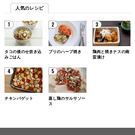
人気のレシピ
1
2
3
タコの後のせ炊き込
ブリのハーブ焼き
鶏肉と焼きナスの南
みごはん
蛮漬け
4
5
チキンバゲット
蒸し鶏のサルサソー
ス