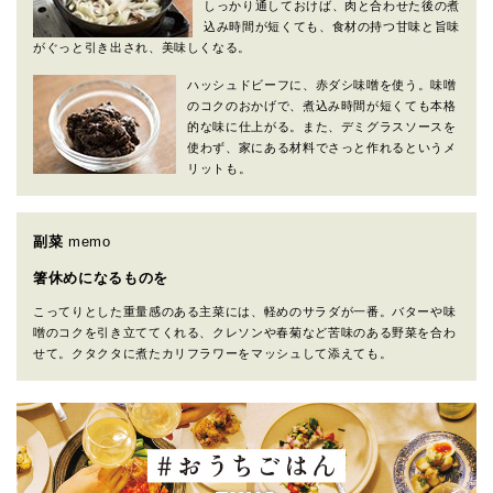
しっかり通しておけば、肉と合わせた後の煮
込み時間が短くても、食材の持つ甘味と旨味
がぐっと引き出され、美味しくなる。
ハッシュドビーフに、赤ダシ味噌を使う。味噌
のコクのおかげで、煮込み時間が短くても本格
的な味に仕上がる。また、デミグラスソースを
使わず、家にある材料でさっと作れるというメ
リットも。
副菜
memo
箸休めになるものを
こってりとした重量感のある主菜には、軽めのサラダが一番。バターや味
噌のコクを引き立ててくれる、クレソンや春菊など苦味のある野菜を合わ
せて。クタクタに煮たカリフラワーをマッシュして添えても。