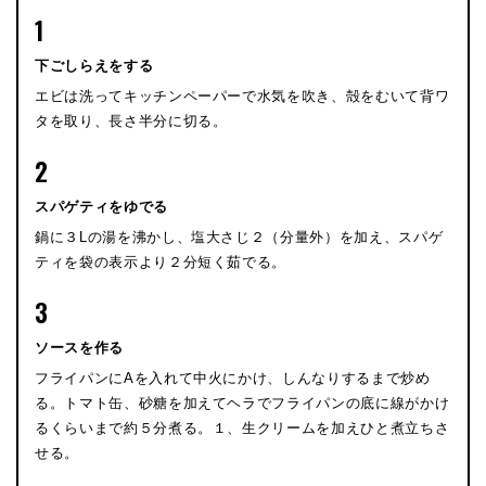
1
下ごしらえをする
エビは洗ってキッチンペーパーで水気を吹き、殻をむいて背ワ
タを取り、長さ半分に切る。
2
スパゲティをゆでる
鍋に３Lの湯を沸かし、塩大さじ２（分量外）を加え、スパゲ
ティを袋の表示より２分短く茹でる。
3
ソースを作る
フライパンにAを入れて中火にかけ、しんなりするまで炒め
る。トマト缶、砂糖を加えてヘラでフライパンの底に線がかけ
るくらいまで約５分煮る。１、生クリームを加えひと煮立ちさ
せる。