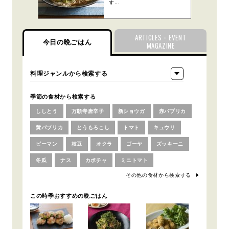
す...
ARTICLES・EVENT
今日の晩ごはん
MAGAZINE
季節の食材から検索する
ししとう
万願寺唐辛子
新ショウガ
赤パプリカ
黄パプリカ
とうもろこし
トマト
キュウリ
ピーマン
枝豆
オクラ
ゴーヤ
ズッキーニ
冬瓜
ナス
カボチャ
ミニトマト
その他の食材から検索する
この時季おすすめの晩ごはん