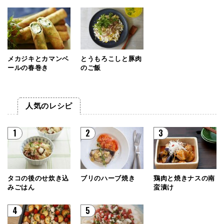
メカジキとカマンベ
とうもろこしと豚肉
ールの春巻き
のご飯
人気のレシピ
1
2
3
タコの後のせ炊き込
ブリのハーブ焼き
鶏肉と焼きナスの南
みごはん
蛮漬け
4
5