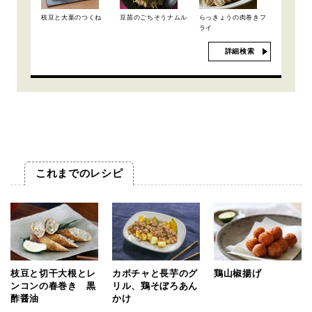
枝豆と大葉のつくね
豆苗のごちそうナムル
らっきょうの肉巻きフ
ライ
詳細検索
これまでのレシピ
枝豆と切干大根とレ
カボチャと長芋のグ
鶏山椒揚げ
ンコンの春巻き 黒
リル、鶏そぼろあん
酢醤油
かけ