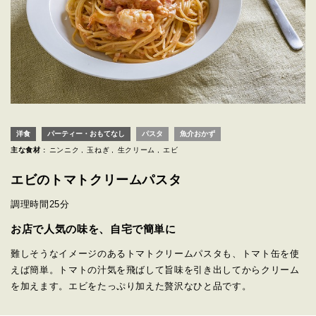
洋食
パーティー・おもてなし
パスタ
魚介おかず
主な食材 :
ニンニク
玉ねぎ
生クリーム
エビ
エビのトマトクリームパスタ
調理時間
25分
お店で人気の味を、自宅で簡単に
難しそうなイメージのあるトマトクリームパスタも、トマト缶を使
えば簡単。トマトの汁気を飛ばして旨味を引き出してからクリーム
を加えます。エビをたっぷり加えた贅沢なひと品です。