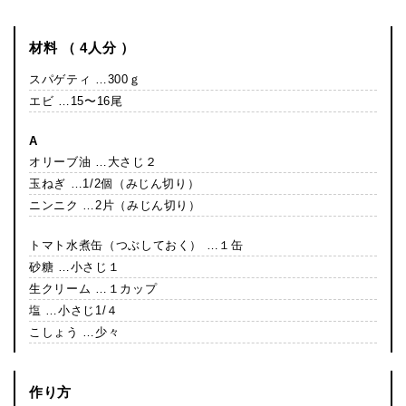
材料 （ 4人分 ）
スパゲティ …300ｇ
エビ …15〜16尾
A
オリーブ油 …大さじ２
玉ねぎ …1/2個（みじん切り）
ニンニク …2片（みじん切り）
トマト水煮缶（つぶしておく） …１缶
砂糖 …小さじ１
生クリーム …１カップ
塩 …小さじ1/４
こしょう …少々
作り方