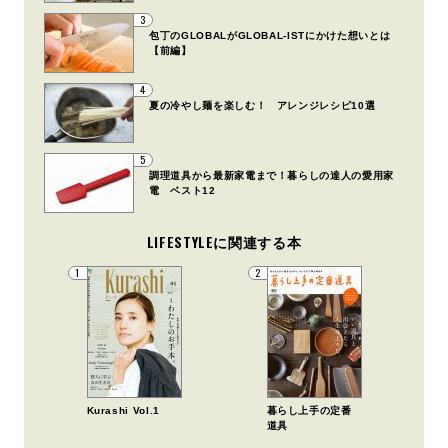
3
包丁のGLOBALがGLOBAL-ISTにかけた想いとは
【前編】
4
夏の冷やし麺を楽しむ！ アレンジレシピ10選
5
調理道具から最新家電まで！暮らしの達人の愛用家
電 ベスト12
LIFESTYLEに関連する本
1
2
Kurashi Vol.1
暮らし上手の定番
道具