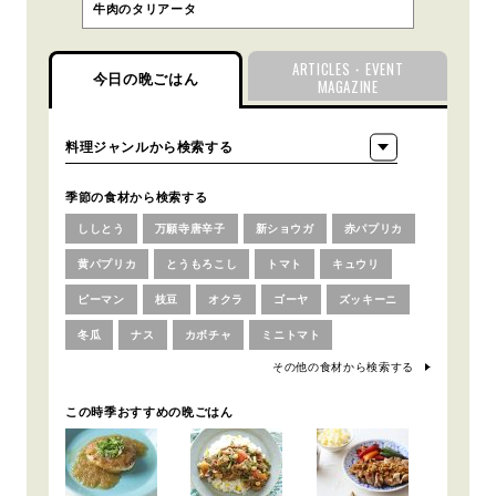
牛肉のタリアータ
ARTICLES・EVENT
今日の晩ごはん
MAGAZINE
季節の食材から検索する
ししとう
万願寺唐辛子
新ショウガ
赤パプリカ
黄パプリカ
とうもろこし
トマト
キュウリ
ピーマン
枝豆
オクラ
ゴーヤ
ズッキーニ
冬瓜
ナス
カボチャ
ミニトマト
その他の食材から検索する
この時季おすすめの晩ごはん