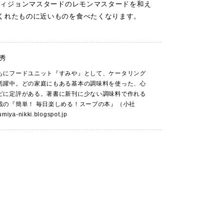
ディジョンマスタードのレモンマスタードを和え
くれたものに近いものを食べたくなります。
秀
もにフードユニット『すみや』として、ケータリング
活躍中。どの家庭にもある基本の調味料を使った、心
ピに定評がある。著書に新刊に少ない調味料で作れる
載の『簡単！ 毎日楽しめる！スープの本』（小社
sumiya-nikki.blogspot.jp