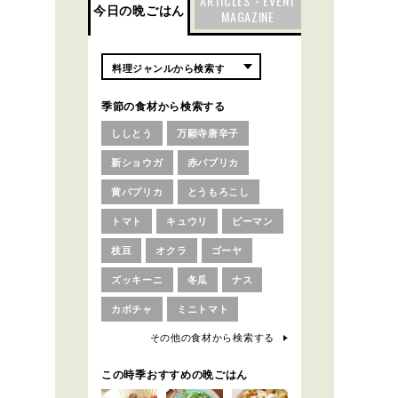
ARTICLES・EVENT
今日の晩ごはん
MAGAZINE
季節の食材から検索する
ししとう
万願寺唐辛子
新ショウガ
赤パプリカ
黄パプリカ
とうもろこし
トマト
キュウリ
ピーマン
枝豆
オクラ
ゴーヤ
ズッキーニ
冬瓜
ナス
カボチャ
ミニトマト
その他の食材から検索する
この時季おすすめの晩ごはん