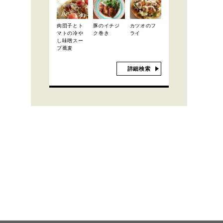
肉団子とト
豚のイチジ
カツオのフ
マトの冷や
ク巻き
ライ
し味噌スー
プ蕎麦
詳細検索