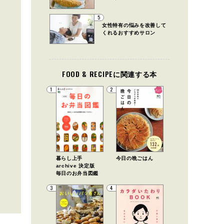
5
女性特有の悩みを改善して
くれるおすすめサロン
FOOD & RECIPEに関連する本
1
2
暮らし上手
今日の晩ごはん
archive 決定版
毎日のお弁当図鑑
3
4