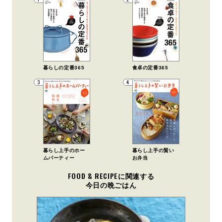
暮らしの定番365
食卓の定番365
3
4
暮らし上手のホー
暮らし上手の賢い
ムパーティー
お弁当
FOOD & RECIPEに関連する
今日の晩ごはん