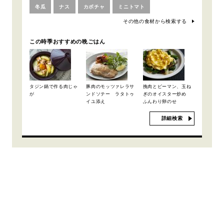
冬瓜
ナス
カボチャ
ミニトマト
その他の食材から検索する
この時季おすすめの晩ごはん
タジン鍋で作る肉じゃ
豚肉のモッツァレラサ
挽肉とピーマン、玉ね
が
ンドソテー ラタトゥ
ぎのオイスター炒め
イユ添え
ふんわり卵のせ
詳細検索