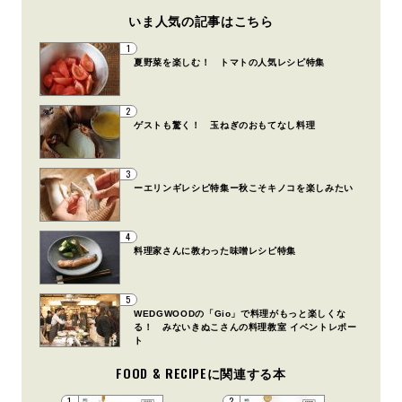
いま人気の記事はこちら
1
夏野菜を楽しむ！ トマトの人気レシピ特集
2
ゲストも驚く！ 玉ねぎのおもてなし料理
3
ーエリンギレシピ特集ー秋こそキノコを楽しみたい
4
料理家さんに教わった味噌レシピ特集
5
WEDGWOODの「Gio」で料理がもっと楽しくな
る！ みないきぬこさんの料理教室 イベントレポー
ト
FOOD & RECIPEに関連する本
1
2