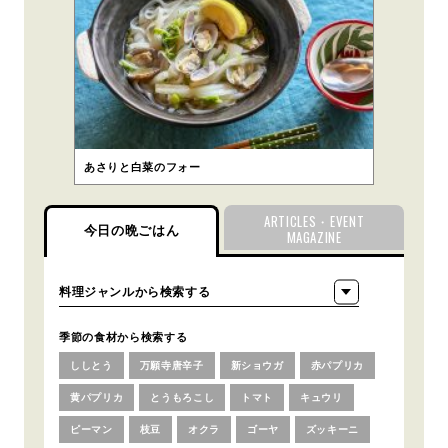
あさりと白菜のフォー
ARTICLES・EVENT
今日の晩ごはん
MAGAZINE
季節の食材から検索する
ししとう
万願寺唐辛子
新ショウガ
赤パプリカ
黄パプリカ
とうもろこし
トマト
キュウリ
ピーマン
枝豆
オクラ
ゴーヤ
ズッキーニ