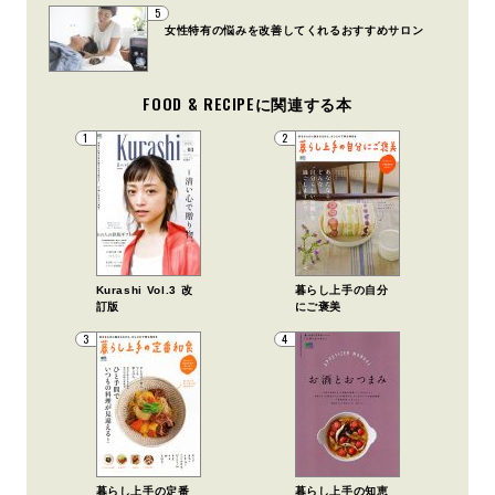
5
女性特有の悩みを改善してくれるおすすめサロン
FOOD & RECIPEに関連する本
1
2
Kurashi Vol.3 改
暮らし上手の自分
訂版
にご褒美
3
4
暮らし上手の定番
暮らし上手の知恵