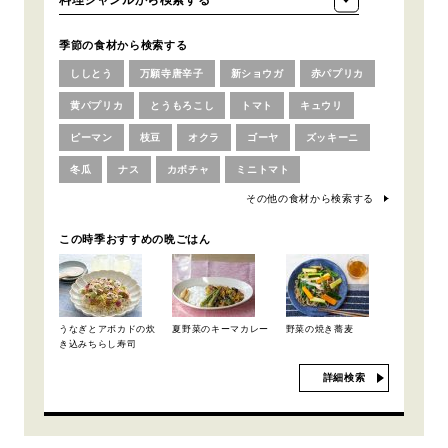
季節の食材から検索する
ししとう
万願寺唐辛子
新ショウガ
赤パプリカ
黄パプリカ
とうもろこし
トマト
キュウリ
ピーマン
枝豆
オクラ
ゴーヤ
ズッキーニ
冬瓜
ナス
カボチャ
ミニトマト
その他の食材から検索する
この時季おすすめの晩ごはん
うなぎとアボカドの炊
夏野菜のキーマカレー
野菜の焼き蕎麦
き込みちらし寿司
詳細検索