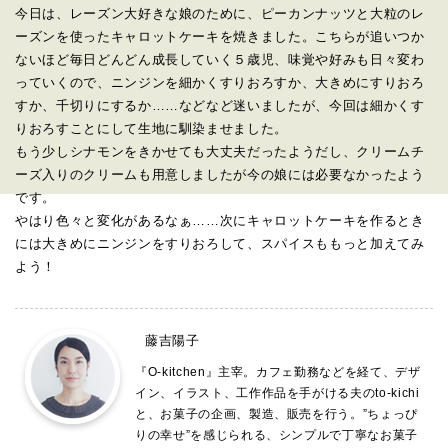
今日は、レーズン大好きな娘のために、
ピーカンナッツと大粒のレ
ーズンを使ったキャロットケーキを焼き
ました。
こちらが追いつか
ないほど毎日どんどん成長していく５歳児、
味覚や好みも日々変わ
っていくので、
ニンジンを細かくすりおろすか、大きめにすりおろ
すか、
千切りにするか……などなど迷いましたが、
今回は細かくす
りおろすことにして生地に馴染ませました。
もう少しシナモンをきかせても大丈夫だったようだし、
クリームチ
ーズ入りのクリームも用意しましたが今の娘には必要な
かったよう
です。
やはり色々と変化があるなぁ……次にキャロットケーキを作るとき
には大きめにニンジンをすりおろして
、スパイスももっと加えてみ
よう！
藤吉陽子
『O-kitchen』主宰。カフェ勤務などを経て、デザ
イン、イラスト、工作作品を手がける夫のto-kichi
と、お菓子の企画、製造、販売を行う。”ちょっぴ
りの幸せ”を感じられる、シンプルで丁寧なお菓子