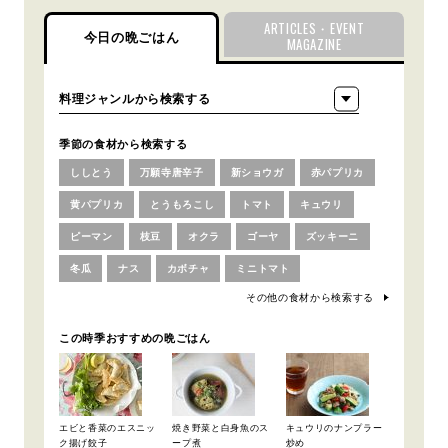
ARTICLES・EVENT
今日の晩ごはん
MAGAZINE
季節の食材から検索する
ししとう
万願寺唐辛子
新ショウガ
赤パプリカ
黄パプリカ
とうもろこし
トマト
キュウリ
ピーマン
枝豆
オクラ
ゴーヤ
ズッキーニ
冬瓜
ナス
カボチャ
ミニトマト
その他の食材から検索する
この時季おすすめの晩ごはん
エビと香菜のエスニッ
焼き野菜と白身魚のス
キュウリのナンプラー
ク揚げ餃子
ープ煮
炒め