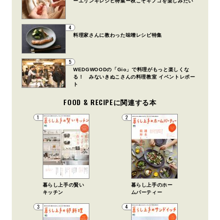
ーエリンギレシピ特集ー秋こそキノコを楽しみたい
4
料理家さんに教わった味噌レシピ特集
5
WEDGWOODの「Gio」で料理がもっと楽しくな
る！ みないきぬこさんの料理教室 イベントレポー
ト
FOOD & RECIPEに関連する本
1
2
暮らし上手の賢い
暮らし上手のホー
キッチン
ムパーティー
3
4