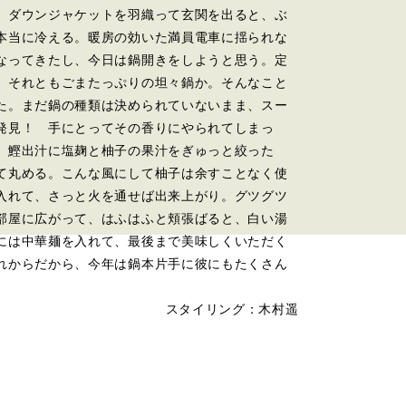
。ダウンジャケットを羽織って玄関を出ると、ぶ
本当に冷える。暖房の効いた満員電車に揺られな
なってきたし、今日は鍋開きをしようと思う。定
、それともごまたっぷりの坦々鍋か。そんなこと
た。まだ鍋の種類は決められていないまま、スー
発見！ 手にとってその香りにやられてしまっ
。鰹出汁に塩麹と柚子の果汁をぎゅっと絞った
て丸める。こんな風にして柚子は余すことなく使
入れて、さっと火を通せば出来上がり。グツグツ
部屋に広がって、はふはふと頬張ばると、白い湯
には中華麺を入れて、最後まで美味しくいただく
れからだから、今年は鍋本片手に彼にもたくさん
スタイリング：木村遥