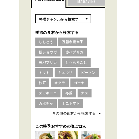
MAGAZINE
季節の食材から検索する
ししとう
万願寺唐辛子
新ショウガ
赤パプリカ
黄パプリカ
とうもろこし
トマト
キュウリ
ピーマン
枝豆
オクラ
ゴーヤ
ズッキーニ
冬瓜
ナス
カボチャ
ミニトマト
その他の食材から検索する
この時季おすすめの晩ごはん