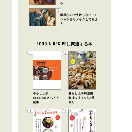
る
5
簡単なので失敗しない！T
シャツをリメイクしてみよ
う
FOOD & RECIPEに関連する本
1
2
暮らし上手
暮らし上手特別編
cooking きちんと
集 おいしいパン屋
副菜
さん
3
4