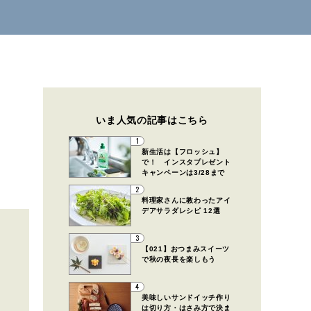
いま人気の記事はこちら
1
新生活は【フロッシュ】
で！ インスタプレゼント
キャンペーンは3/28まで
2
料理家さんに教わったアイ
デアサラダレシピ 12選
3
【021】おつまみスイーツ
で秋の夜長を楽しもう
4
美味しいサンドイッチ作り
は切り方・はさみ方で決ま