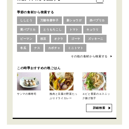
季節の食材から検索する
ししとう
万願寺唐辛子
新ショウガ
赤パプリカ
黄パプリカ
とうもろこし
トマト
キュウリ
ピーマン
枝豆
オクラ
ゴーヤ
ズッキーニ
冬瓜
ナス
カボチャ
ミニトマト
その他の食材から検索する
この時季おすすめの晩ごはん
サンマの棒寿司
挽肉と豆腐の野菜たっ
エビと香菜のエスニッ
ぷりドライカレー
ク揚げ餃子
詳細検索