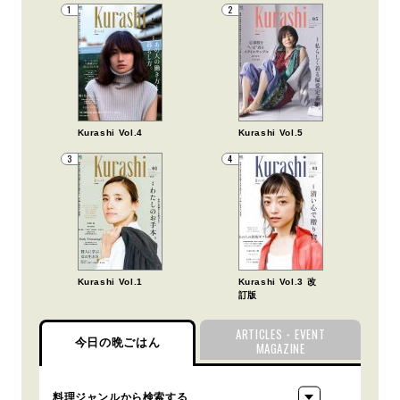
1
2
Kurashi Vol.4
Kurashi Vol.5
3
4
Kurashi Vol.1
Kurashi Vol.3 改
訂版
ARTICLES・EVENT
今日の晩ごはん
MAGAZINE