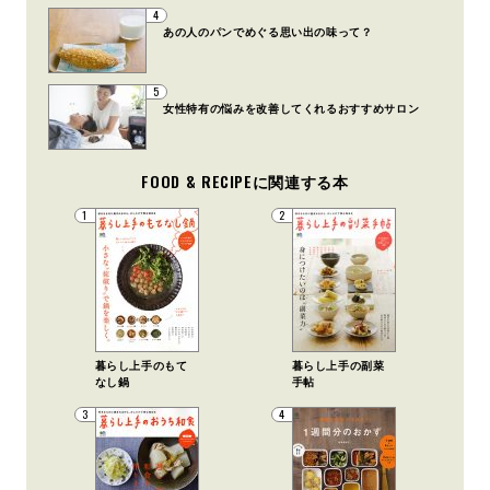
4
あの人のパンでめぐる思い出の味って？
5
女性特有の悩みを改善してくれるおすすめサロン
FOOD & RECIPEに関連する本
1
2
暮らし上手のもて
暮らし上手の副菜
なし鍋
手帖
3
4