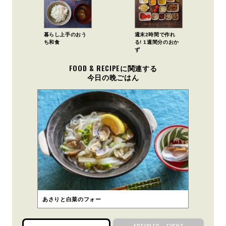
暮らし上手のおう
週末2時間で作れ
ち和食
る! 1週間分のおか
ず
FOOD & RECIPEに関連する
今日の晩ごはん
あさりと白菜のフォー