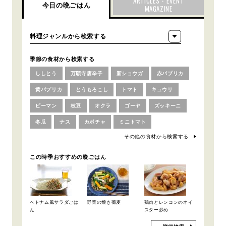
ARTICLES・EVENT
今日の晩ごはん
MAGAZINE
季節の食材から検索する
ししとう
万願寺唐辛子
新ショウガ
赤パプリカ
黄パプリカ
とうもろこし
トマト
キュウリ
ピーマン
枝豆
オクラ
ゴーヤ
ズッキーニ
冬瓜
ナス
カボチャ
ミニトマト
その他の食材から検索する
この時季おすすめの晩ごはん
ベトナム風サラダごは
野菜の焼き蕎麦
鶏肉とレンコンのオイ
ん
スター炒め