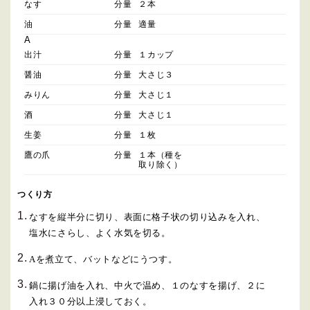
なす
分量
２本
油
分量
適量
A
出汁
分量
１カップ
醤油
分量
大さじ３
みりん
分量
大さじ１
酒
分量
大さじ１
生姜
分量
１枚
鷹の爪
分量
１本（種を
取り除く） 
つくり方
なすを縦半分に切り、表面に格子状の切り込みを入れ、
塩水にさらし、よく水気を切る。
Aを煮立て、バットなどにうつす。
鍋に揚げ油を入れ、中火で温め、１のなすを揚げ、２に
入れ３０分以上浸しておく。