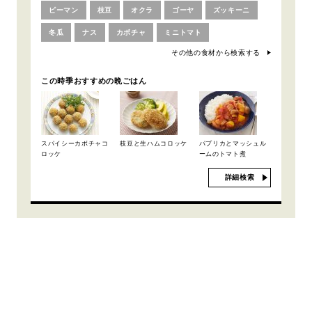
ピーマン
枝豆
オクラ
ゴーヤ
ズッキーニ
冬瓜
ナス
カボチャ
ミニトマト
その他の食材から検索する
この時季おすすめの晩ごはん
スパイシーカボチャコ
枝豆と生ハムコロッケ
パプリカとマッシュル
ロッケ
ームのトマト煮
詳細検索