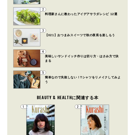
2
料理家さんに教わったアイデアサラダレシピ 12選
3
【021】おつまみスイーツで秋の夜長を楽しもう
4
美味しいサンドイッチ作りは切り方・はさみ方で決
まる
5
簡単なので失敗しない！Tシャツをリメイクしてみよ
う
BEAUTY & HEALTHに関連する本
1
2