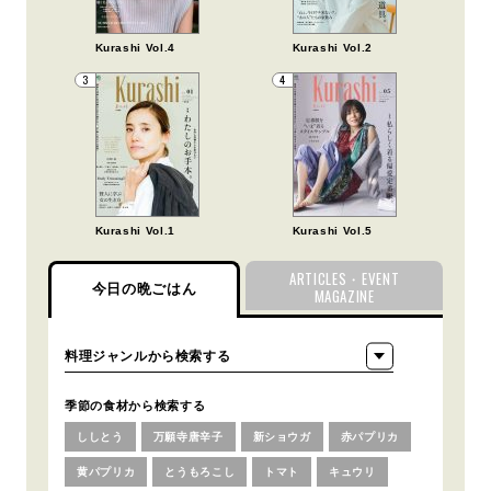
Kurashi Vol.4
Kurashi Vol.2
3
4
Kurashi Vol.1
Kurashi Vol.5
ARTICLES・EVENT
今日の晩ごはん
MAGAZINE
季節の食材から検索する
ししとう
万願寺唐辛子
新ショウガ
赤パプリカ
黄パプリカ
とうもろこし
トマト
キュウリ