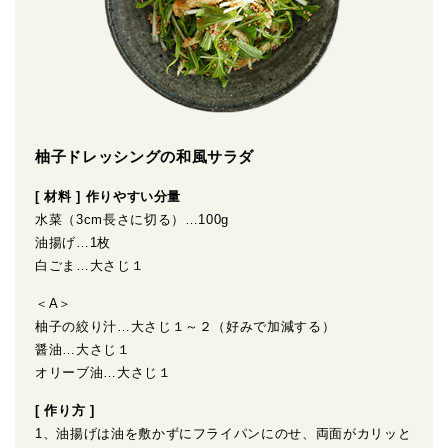
柚子ドレッシングの和風サラダ
[ 材料 ] 作りやすい分量
水菜（3cm長さに切る）…100g
油揚げ…1枚
白ごま…大さじ１
＜A＞
柚子の絞り汁…大さじ１～２（好みで加減する）
醤油…大さじ１
オリーブ油…大さじ１
[ 作り方 ]
1、油揚げは油を敷かずにフライパンにのせ、両面がカリッと