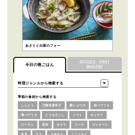
あさりと白菜のフォー
ARTICLES・EVENT
今日の晩ごはん
MAGAZINE
季節の食材から検索する
ししとう
万願寺唐辛子
新ショウガ
赤パプリカ
黄パプリカ
とうもろこし
トマト
キュウリ
ピーマン
枝豆
オクラ
ゴーヤ
ズッキーニ
冬瓜
ナス
カボチャ
ミニトマト