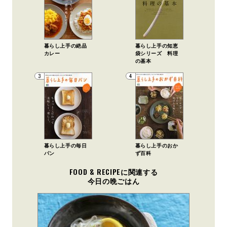
暮らし上手の絶品
暮らし上手の知恵
カレー
袋シリーズ 料理
の基本
3
4
暮らし上手の毎日
暮らし上手のおか
パン
ず百科
FOOD & RECIPEに関連する
今日の晩ごはん