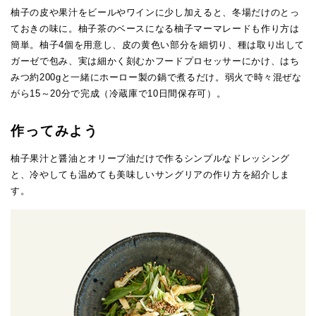
柚子の皮や果汁をビールやワインに少し加えると、冬場だけのとっ
ておきの味に。柚子茶のベースになる柚子マーマレードも作り方は
簡単。柚子4個を用意し、皮の黄色い部分を細切り、種は取り出して
ガーゼで包み、実は細かく刻むかフードプロセッサーにかけ、はち
みつ約200gと一緒にホーロー製の鍋で煮るだけ。弱火で時々混ぜな
がら15～20分で完成（冷蔵庫で10日間保存可）。
作ってみよう
柚子果汁と醤油とオリーブ油だけで作るシンプルなドレッシング
と、冷やしても温めても美味しいサングリアの作り方を紹介しま
す。