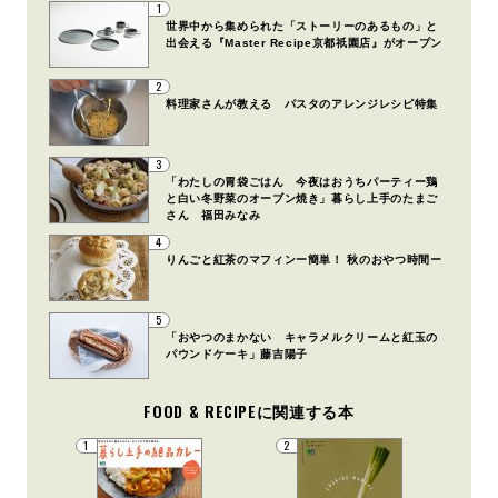
1
世界中から集められた「ストーリーのあるもの」と
出会える『Master Recipe京都祇園店』がオープン
2
料理家さんが教える パスタのアレンジレシピ特集
3
「わたしの胃袋ごはん 今夜はおうちパーティー鶏
と白い冬野菜のオーブン焼き」暮らし上手のたまご
さん 福田みなみ
4
りんごと紅茶のマフィンー簡単！ 秋のおやつ時間ー
5
「おやつのまかない キャラメルクリームと紅玉の
パウンドケーキ」藤吉陽子
FOOD & RECIPEに関連する本
1
2