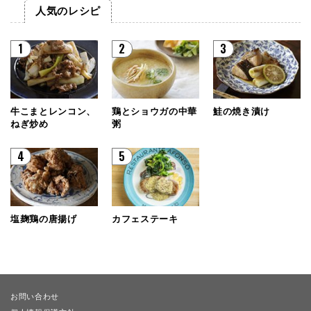
人気のレシピ
1
2
3
牛こまとレンコン、
鶏とショウガの中華
鮭の焼き漬け
ねぎ炒め
粥
4
5
塩麹鶏の唐揚げ
カフェステーキ
お問い合わせ