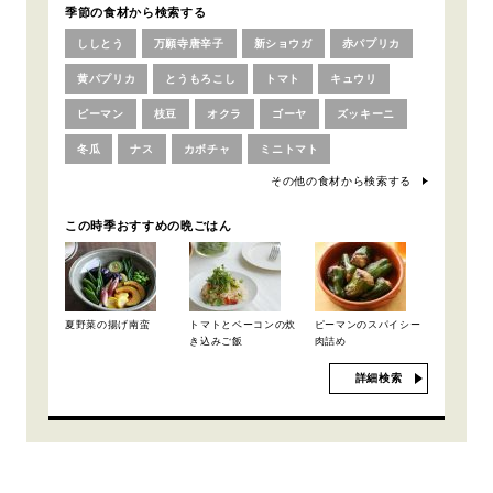
季節の食材から検索する
ししとう
万願寺唐辛子
新ショウガ
赤パプリカ
黄パプリカ
とうもろこし
トマト
キュウリ
ピーマン
枝豆
オクラ
ゴーヤ
ズッキーニ
冬瓜
ナス
カボチャ
ミニトマト
その他の食材から検索する
この時季おすすめの晩ごはん
夏野菜の揚げ南蛮
トマトとベーコンの炊
ピーマンのスパイシー
き込みご飯
肉詰め
詳細検索