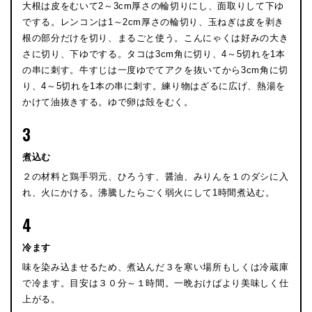
大根は皮をむいて2～3cm厚さの輪切りにし、面取りして下ゆ
でする。レンコンは1～2cm厚さの輪切り、玉ねぎは皮を剥き
根の部分だけを切り、まるごと使う。こんにゃくは好みの大き
さに切り、下ゆでする。タコは3cm角に切り、4～5切れを1本
の串に刺す。牛すじは一度ゆでてアクを抜いてから3cm角に切
り、4～5切れを1本の串に刺す。練り物はざるに広げ、熱湯を
かけて油抜きする。ゆで卵は殻をむく。
3
煮込む
２の材料と鶏手羽元、ひろうす、醤油、みりんを１のダシに入
れ、火にかける。沸騰したらごく弱火にして1時間煮込む。
4
冷ます
味を染み込ませるため、煮込んだ３を寒い場所もしくは冷蔵庫
で冷ます。目安は３０分～１時間。一晩おけばより美味しく仕
上がる。