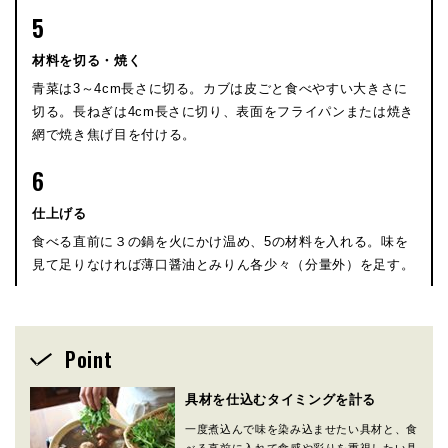
5
材料を切る・焼く
青菜は3～4cm長さに切る。カブは皮ごと食べやすい大きさに
切る。長ねぎは4cm長さに切り、表面をフライパンまたは焼き
網で焼き焦げ目を付ける。
6
仕上げる
食べる直前に３の鍋を火にかけ温め、5の材料を入れる。味を
見て足りなければ薄口醤油とみりん各少々（分量外）を足す。
Point
具材を仕込むタイミングを計る
一度煮込んで味を染み込ませたい具材と、食