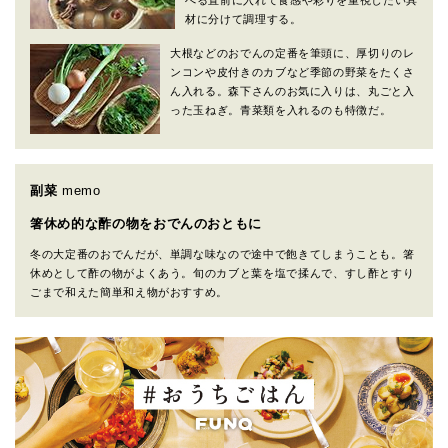
べる直前に入れて食感や彩りを重視したい具
材に分けて調理する。
大根などのおでんの定番を筆頭に、厚切りのレ
ンコンや皮付きのカブなど季節の野菜をたくさ
ん入れる。森下さんのお気に入りは、丸ごと入
った玉ねぎ。青菜類を入れるのも特徴だ。
副菜
memo
箸休め的な酢の物をおでんのおともに
冬の大定番のおでんだが、単調な味なので途中で飽きてしまうことも。箸
休めとして酢の物がよくあう。旬のカブと葉を塩で揉んで、すし酢とすり
ごまで和えた簡単和え物がおすすめ。