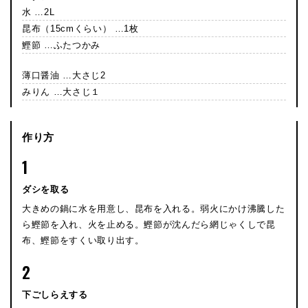
水 …2L
昆布（15cmくらい） …1枚
鰹節 …ふたつかみ
薄口醤油 …大さじ2
みりん …大さじ１
作り方
1
ダシを取る
大きめの鍋に水を用意し、昆布を入れる。弱火にかけ沸騰した
ら鰹節を入れ、火を止める。鰹節が沈んだら網じゃくしで昆
布、鰹節をすくい取り出す。
2
下ごしらえする