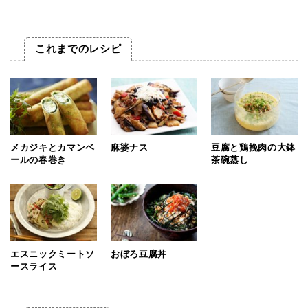
これまでのレシピ
メカジキとカマンベ
麻婆ナス
豆腐と鶏挽肉の大鉢
ールの春巻き
茶碗蒸し
エスニックミートソ
おぼろ豆腐丼
ースライス