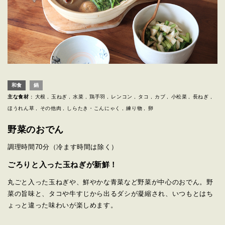
和食
鍋
主な食材 :
大根
玉ねぎ
水菜
鶏手羽
レンコン
タコ
カブ
小松菜
長ねぎ
ほうれん草
その他肉
しらたき・こんにゃく
練り物
卵
野菜のおでん
調理時間
70分
（冷ます時間は除く）
ごろりと入った玉ねぎが新鮮！
丸ごと入った玉ねぎや、鮮やかな青菜など野菜が中心のおでん。野
菜の旨味と、タコや牛すじから出るダシが凝縮され、いつもとはち
ょっと違った味わいが楽しめます。