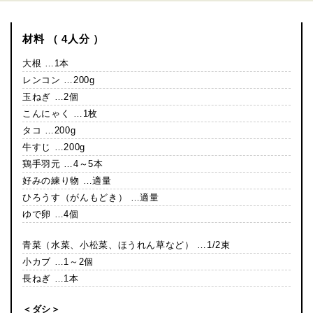
材料 （ 4人分 ）
大根 …1本
レンコン …200g
玉ねぎ …2個
こんにゃく …1枚
タコ …200g
牛すじ …200g
鶏手羽元 …4～5本
好みの練り物 …適量
ひろうす（がんもどき） …適量
ゆで卵 …4個
青菜（水菜、小松菜、ほうれん草など） …1/2束
小カブ …1～2個
長ねぎ …1本
＜ダシ＞