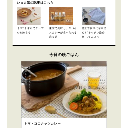
いま人気の記事はこちら
【025】水引でテーブ
東京で美味しいスパイ
黒豆で簡単に草木染
ルを飾ろう
スカレーが食べられる
め！“キッチン染め
店５選
物”してみよう
今日の晩ごはん
トマトココナッツカレー