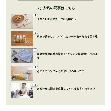
いま人気の記事はこちら
1
【025】水引でテーブルを飾ろう
2
東京で美味しいスパイスカレーが食べられる店５選
3
黒豆で簡単に草木染め！“キッチン染め物”してみよ
う
4
あの人のパンでめぐる思い出の味って？
5
女性特有の悩みを改善してくれるおすすめサロン