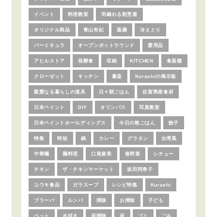
イベント
料理教室
羽織れる割烹着
オリジナル商品
青山有紀
薬膳
冷えとり
バーミキュラ
オーブンポットラウンド
愛用品
アヒルストア
発酵食
収納
KITCHEN
食器棚
クローゼット
キッチン
書斎
Kurashiの掲示板
親愛なる暮らしの道具
日々朝ごはん
佐賀県産食材
日本ペイント
DIY
オリンパス
写真教室
日本ペイントホールディングス
今日の晩ごはん
餃子
特集
時短
鍋
カレー
グラタン
台湾風
中華麺
麺料理
口尾麻美
春野菜
シチュー
チキン
ザ・チキンマーケット
坂田阿希子
ユウキ食品
ガラスープ
レシピ特集
Kurashi
ブラーバ
ルンバ
掃除
お掃除
子ども
ペット
水拭き
床掃除
床
ゴミ
ごみ