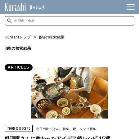
Kurashiトップ
[鍋]の検索結果
[鍋]の検索結果
ARTICLES
FOOD & RECIPE
今日の晩ごはん
特集
鍋
レシピ特集
料理家さんに教わったアイデア鍋レシピ 15選