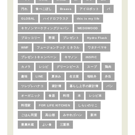
汚れ
食べこぼし
Braava
アイロボット
パ
GLOBAL
ハイドロフラスク
this is my life
キヤノンマーケティングジャパン
WEDGWOOD
ブロッコリー
野菜
プレゼント
Hydro Flask
WMF
フュージョンテック ミネラル
ワタナベマキ
プレゼントキャンペーン
キヤノン
iNSPiC
カメラ
レシピ
グリーンピース
スープ
鶏肉
趣味
LINE
夏休み
名古屋
地味弁
弁当
ツレヅレハナコ
家計簿
暮らし上手の家計簿
パン
オーガニック
食器
料理
本
レシピ本
料理家
FOR LIFE KITCHEN
しらいのりこ
ごはん同盟
高山都
みやれゴハン
新米
豊農米蔵
よい食
三重県