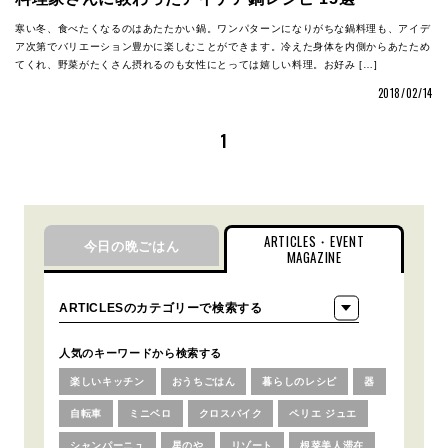
寒い冬、食べたくなるのはあたたかい鍋。ワンパターンになりがちな鍋料理も、アイデ
ア次第でバリエーション豊かに楽しむことができます。冷えた身体を内側からあたため
てくれ、野菜がたくさん摂れるのも女性にとっては嬉しい料理。お好み […]
2018/02/14
1
ARTICLES・EVENT
今日の晩ごはん
MAGAZINE
人気のキーワードから検索する
楽しいキッチン
おうちごはん
暮らしのレシピ
器
自転車
ミニベロ
クロスバイク
ペリエ ジュエ
シャンパーニュ
星のや
リゾート
根菜美人滞在