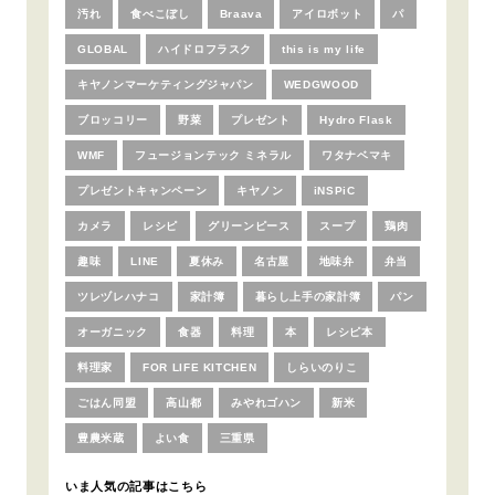
汚れ
食べこぼし
Braava
アイロボット
パ
GLOBAL
ハイドロフラスク
this is my life
キヤノンマーケティングジャパン
WEDGWOOD
ブロッコリー
野菜
プレゼント
Hydro Flask
WMF
フュージョンテック ミネラル
ワタナベマキ
プレゼントキャンペーン
キヤノン
iNSPiC
カメラ
レシピ
グリーンピース
スープ
鶏肉
趣味
LINE
夏休み
名古屋
地味弁
弁当
ツレヅレハナコ
家計簿
暮らし上手の家計簿
パン
オーガニック
食器
料理
本
レシピ本
料理家
FOR LIFE KITCHEN
しらいのりこ
ごはん同盟
高山都
みやれゴハン
新米
豊農米蔵
よい食
三重県
いま人気の記事はこちら