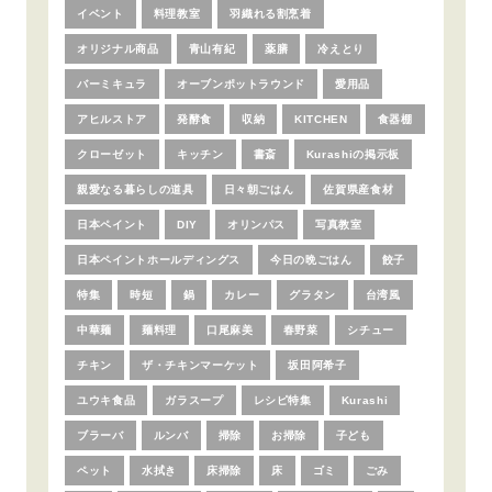
イベント
料理教室
羽織れる割烹着
オリジナル商品
青山有紀
薬膳
冷えとり
バーミキュラ
オーブンポットラウンド
愛用品
アヒルストア
発酵食
収納
KITCHEN
食器棚
クローゼット
キッチン
書斎
Kurashiの掲示板
親愛なる暮らしの道具
日々朝ごはん
佐賀県産食材
日本ペイント
DIY
オリンパス
写真教室
日本ペイントホールディングス
今日の晩ごはん
餃子
特集
時短
鍋
カレー
グラタン
台湾風
中華麺
麺料理
口尾麻美
春野菜
シチュー
チキン
ザ・チキンマーケット
坂田阿希子
ユウキ食品
ガラスープ
レシピ特集
Kurashi
ブラーバ
ルンバ
掃除
お掃除
子ども
ペット
水拭き
床掃除
床
ゴミ
ごみ