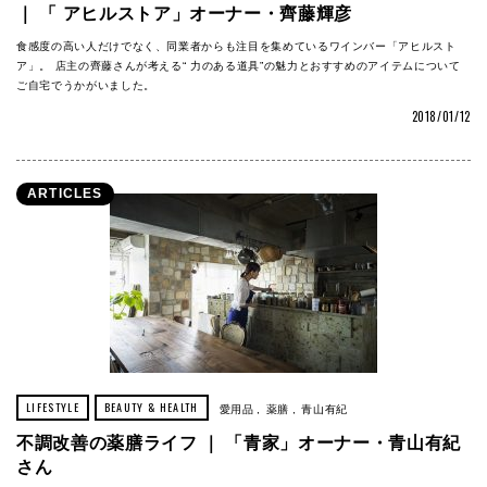
｜ 「 アヒルストア」オーナー・齊藤輝彦
食感度の高い人だけでなく、同業者からも注目を集めているワインバー「アヒルスト
ア」。 店主の齊藤さんが考える“ 力のある道具”の魅力とおすすめのアイテムについて
ご自宅でうかがいました。
2018/01/12
ARTICLES
LIFESTYLE
BEAUTY & HEALTH
愛用品
薬膳
青山有紀
不調改善の薬膳ライフ ｜ 「青家」オーナー・青山有紀
さん