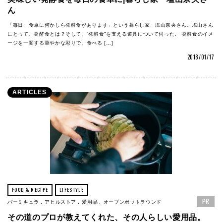
ん
「毎日、食卓に何かしら発酵食があります」という暮らし家、塩山奈央さん。塩山さん
にとって、発酵食とは？そして、”発酵食”を支える道具について伺った。 発酵食のイメ
ージを一変する華やかな彩りで、食べる […]
2018/01/17
ARTICLES
FOOD & RECIPE
LIFESTYLE
PR
バーミキュラ
アヒルストア
愛用品
オーブンポットラウンド
その道のプロが教えてくれた、その人らしい愛用品。