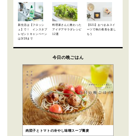
新生活は【フロッシ
料理家さんに教わった
【021】おつまみスイ
ュ】で！ インスタプ
アイデアサラダレシピ
ーツで秋の夜長を楽し
レゼントキャンペーン
12選
もう
は3/28まで
今日の晩ごはん
肉団子とトマトの冷やし味噌スープ蕎麦