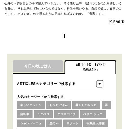
心身の不調を自分の手で整えていきたい。 そう感じた時、助けになるのが薬膳という
食養生。 それは決して難しいものではなく、身体を思いやる、自然で優しい食事のこ
とです。 とはいえ、何を摂るように意識すればよいのか。 「青家」 […]
2018/01/12
1
ARTICLES・EVENT
今日の晩ごはん
MAGAZINE
人気のキーワードから検索する
楽しいキッチン
おうちごはん
暮らしのレシピ
器
自転車
ミニベロ
クロスバイク
ペリエ ジュエ
シャンパーニュ
星のや
リゾート
根菜美人滞在