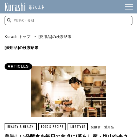
Kurashiトップ
[愛用品]の検索結果
[愛用品]の検索結果
ARTICLES
BEAUTY & HEALTH
FOOD & RECIPE
LIFESTYLE
発酵食
愛用品
美味しい発酵食を毎日の食卓に|暮らし家・塩山奈央さ