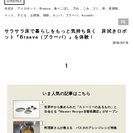
LIFESTYLE
水拭き
アイロボット
Braava
食べこぼし
汚れ
ごみ
ゴミ
床
床掃除
ペット
子ども
お掃除
掃除
ルンバ
ブラーバ
Kurashi
PR
サラサラ床で暮らしをもっと気持ち良く 床拭きロボ
ット『Braava（ブラーバ）』を体験！
2018/07/31
1
いま人気の記事はこちら
1
世界中から集められた「ストーリーのあるもの」と
出会える『Master Recipe京都祇園店』がオープン
2
料理家さんが教える パスタのアレンジレシピ特集