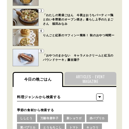
3
「わたしの胃袋ごはん 今夜はおうちパーティー鶏
と白い冬野菜のオーブン焼き」暮らし上手のたまご
さん 福田みなみ
4
りんごと紅茶のマフィンー簡単！ 秋のおやつ時間ー
5
「おやつのまかない キャラメルクリームと紅玉の
パウンドケーキ」藤吉陽子
ARTICLES・EVENT
今日の晩ごはん
MAGAZINE
季節の食材から検索する
ししとう
万願寺唐辛子
新ショウガ
赤パプリカ
黄パプリカ
とうもろこし
トマト
キュウリ