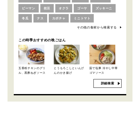
ピーマン
枝豆
オクラ
ゴーヤ
ズッキーニ
冬瓜
ナス
カボチャ
ミニトマト
その他の食材から検索する
この時季おすすめの晩ごはん
五香粉チキンのグリ
とうもろこしといんげ
茹で塩豚 冷やし中華
ル、黒酢ねぎソース
んのかき揚げ
ゴマソース
詳細検索