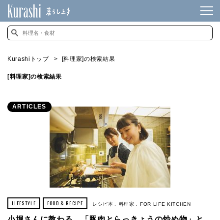
Kurashiトップ
[料理家]の検索結果
[料理家]の検索結果
ARTICLES
LIFESTYLE
FOOD & RECIPE
レシピ本
料理家
FOR LIFE KITCHEN
小堀さんに教わる、「豚肉とらっきょうの炒め物」と