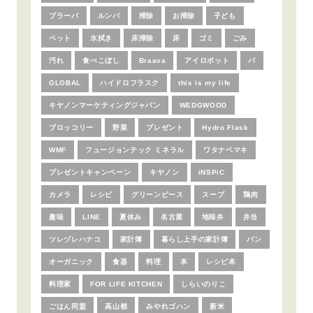
ブラーバ
ルンバ
掃除
お掃除
子ども
ペット
水拭き
床掃除
床
ゴミ
ごみ
汚れ
食べこぼし
Braava
アイロボット
パ
GLOBAL
ハイドロフラスク
this is my life
キヤノンマーケティングジャパン
WEDGWOOD
ブロッコリー
野菜
プレゼント
Hydro Flask
WMF
フュージョンテック ミネラル
ワタナベマキ
プレゼントキャンペーン
キヤノン
iNSPiC
カメラ
レシピ
グリーンピース
スープ
鶏肉
趣味
LINE
夏休み
名古屋
地味弁
弁当
ツレヅレハナコ
家計簿
暮らし上手の家計簿
パン
オーガニック
食器
料理
本
レシピ本
料理家
FOR LIFE KITCHEN
しらいのりこ
ごはん同盟
高山都
みやれゴハン
新米