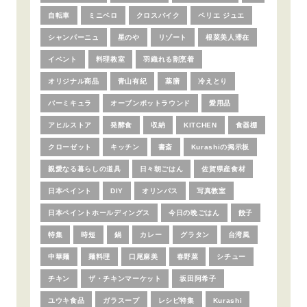
自転車
ミニベロ
クロスバイク
ペリエ ジュエ
シャンパーニュ
星のや
リゾート
根菜美人滞在
イベント
料理教室
羽織れる割烹着
オリジナル商品
青山有紀
薬膳
冷えとり
バーミキュラ
オーブンポットラウンド
愛用品
アヒルストア
発酵食
収納
KITCHEN
食器棚
クローゼット
キッチン
書斎
Kurashiの掲示板
親愛なる暮らしの道具
日々朝ごはん
佐賀県産食材
日本ペイント
DIY
オリンパス
写真教室
日本ペイントホールディングス
今日の晩ごはん
餃子
特集
時短
鍋
カレー
グラタン
台湾風
中華麺
麺料理
口尾麻美
春野菜
シチュー
チキン
ザ・チキンマーケット
坂田阿希子
ユウキ食品
ガラスープ
レシピ特集
Kurashi