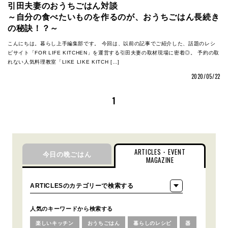
引田夫妻のおうちごはん対談
～自分の食べたいものを作るのが、おうちごはん長続き
の秘訣！？～
こんにちは。暮らし上手編集部です。 今回は、以前の記事でご紹介した、話題のレシ
ピサイト「FOR LIFE KITCHEN」を運営する引田夫妻の取材現場に密着◎。 予約の取
れない人気料理教室「LIKE LIKE KITCH […]
2020/05/22
1
ARTICLES・EVENT
今日の晩ごはん
MAGAZINE
人気のキーワードから検索する
楽しいキッチン
おうちごはん
暮らしのレシピ
器