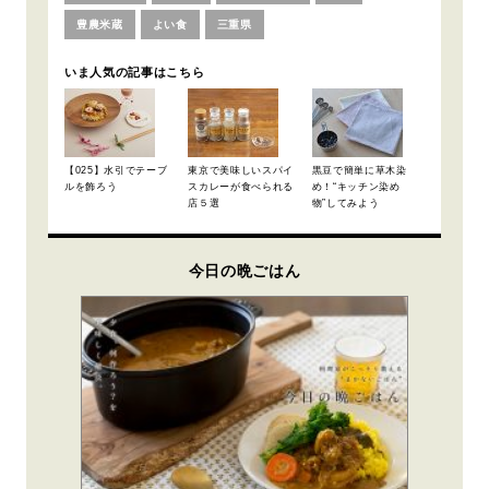
豊農米蔵
よい食
三重県
いま人気の記事はこちら
【025】水引でテーブ
東京で美味しいスパイ
黒豆で簡単に草木染
ルを飾ろう
スカレーが食べられる
め！“キッチン染め
店５選
物”してみよう
今日の晩ごはん