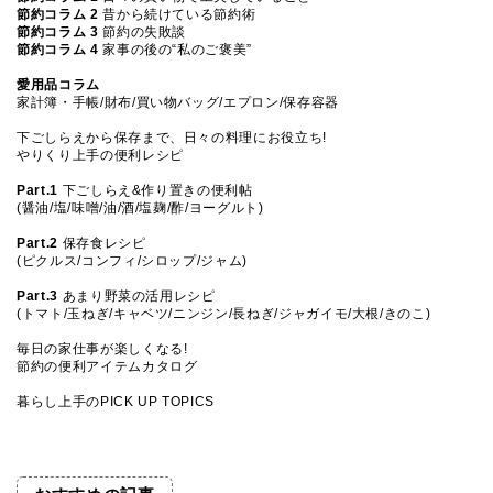
節約コラム 2
昔から続けている節約術
節約コラム 3
節約の失敗談
節約コラム 4
家事の後の“私のご褒美”
愛用品コラム
家計簿・手帳/財布/買い物バッグ/エプロン/保存容器
下ごしらえから保存まで、日々の料理にお役立ち!
やりくり上手の便利レシピ
Part.1
下ごしらえ&作り置きの便利帖
(醤油/塩/味噌/油/酒/塩麹/酢/ヨーグルト)
Part.2
保存食レシピ
(ピクルス/コンフィ/シロップ/ジャム)
Part.3
あまり野菜の活用レシピ
(トマト/玉ねぎ/キャベツ/ニンジン/長ねぎ/ジャガイモ/大根/きのこ)
毎日の家仕事が楽しくなる!
節約の便利アイテムカタログ
暮らし上手のPICK UP TOPICS