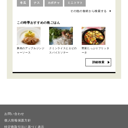
冬瓜
ナス
カボチャ
ミニトマト
その他の食材から検索する
この時季おすすめの晩ごはん
豚肉のアップルジンジ
クミンライスとエビの
野菜たっぷりフリッタ
ャーソース
スパイスソテー
ータ
詳細検索
お問い合わせ
個人情報保護方針
特定商取引法に基づく表示