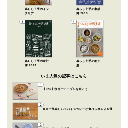
暮らし上手のイン
暮らし上手の家計
テリア
簿 2019
3
4
暮らし上手の家計
暮らし上手の朝支
簿 2017
度
いま人気の記事はこちら
1
【025】水引でテーブルを飾ろう
2
東京で美味しいスパイスカレーが食べられる店５選
3