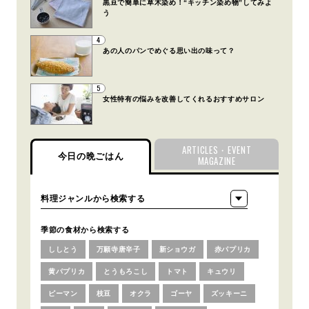
黒豆で簡単に草木染め！“キッチン染め物”してみよ
う
4
あの人のパンでめぐる思い出の味って？
5
女性特有の悩みを改善してくれるおすすめサロン
ARTICLES・EVENT
今日の晩ごはん
MAGAZINE
季節の食材から検索する
ししとう
万願寺唐辛子
新ショウガ
赤パプリカ
黄パプリカ
とうもろこし
トマト
キュウリ
ピーマン
枝豆
オクラ
ゴーヤ
ズッキーニ