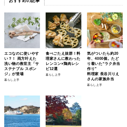
おすすめの記事
エコなのに使いやす
食べごたえ抜群！料
気がついたら約20
い？！ 両方叶えた
理家さんに教わった
年、4000個。たど
洗い物の救世主「サ
レンコン×鶏肉レシ
り着いた“ラク弁当
ステナブル スポン
ピ12選
作り”
ジ」が登場
料理家 長谷川りえ
暮らし上手
さんの家族弁当
暮らし上手
暮らし上手