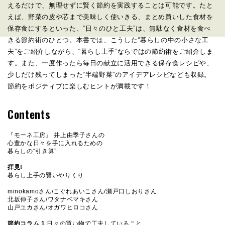
えるだけで、無理せずに賢く節約を実践することは可能です。たと
えば、野菜の皮や芯まで美味しく使いきる、まとめ買いした食材を
保存食にするといった、“日々のひと工夫”は、無駄なく食材を食べ
きる節約術のひとつ。本書では、こうした“暮らしの中の小さな工
夫”をご紹介しながら、“暮らし上手”ならではの節約術をご紹介しま
す。また、一度作ったら毎日の献立に活用できる保存食レシピや、
少しだけ残ってしまった“半端野菜”のアイデアレシピなども収録。
節約をポジティブに楽しむヒントが満載です！
Contents
『モーネ工房』 井上由季子さんの
心豊かな日々を手に入れるための
暮らしの“引き算”
拝見!
暮らし上手の賢いやりくり
minokamoさん/こぐれあいこさん/瀬戸口しおりさん
北坂伸子さん/ワタナベマキさん
山戸ユカさん/オガワヒロコさん
節約コラム 1
日々の買い物で工夫していること