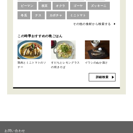
ピーマン
枝豆
オクラ
ゴーヤ
ズッキーニ
冬瓜
ナス
カボチャ
ミニトマト
その他の食材から検索する
この時季おすすめの晩ごはん
鶏肉とミニトマトのソ
すだちとレモングラス
イワシのぬか漬け
テー
の焼きそば
詳細検索
お問い合わせ