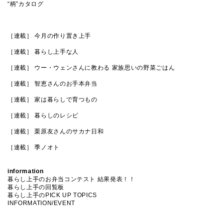
“柄”カタログ
［連載］ 今月の作り置き上手
［連載］ 暮らし上手な人
［連載］ ウー・ウェンさんに教わる 家族思いの野菜ごはん
［連載］ 智恵さんのお手本弁当
［連載］ 家は暮らしで育つもの
［連載］ 暮らしのレシピ
［連載］ 栗原友さんのサカナ日和
［連載］ 季ノオト
information
暮らし上手のお弁当コンテスト 結果発表！！
暮らし上手の回覧板
暮らし上手のPICK UP TOPICS
INFORMATION/EVENT