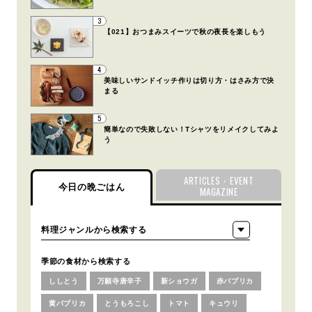
3
【021】おつまみスイーツで秋の夜長を楽しもう
4
美味しいサンドイッチ作りは切り方・はさみ方で決
まる
5
簡単なので失敗しない！Tシャツをリメイクしてみよ
う
ARTICLES・EVENT
今日の晩ごはん
MAGAZINE
季節の食材から検索する
ししとう
万願寺唐辛子
新ショウガ
赤パプリカ
黄パプリカ
とうもろこし
トマト
キュウリ