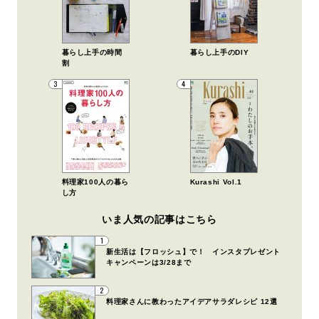
暮らし上手の時間
暮らし上手のDIY
割
3
4
料理家100人の暮ら
Kurashi Vol.1
し方
いま人気の記事はこちら
1
新生活は【フロッシュ】で！ インスタプレゼント
キャンペーンは3/28まで
2
料理家さんに教わったアイデアサラダレシピ 12選