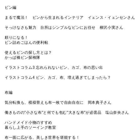
ビン編
まるで魔法！ ビンから生まれるインテリア イェンス・イェンセンさん
そっけなさも魅力 台所はシンプルなビンにお任せ 柳沢小実さん
頼りになる！
ビン詰めごはんの便利帖
使えるビンの探し方とは？
かっぱ橋ビン探検隊
イラストコラム3 忘れられないビン、カゴ、布の思い出
イラストコラム4 ビン、カゴ、布、増え過ぎてしまったら？
布編
気分転換も、模様替えも布一枚で自由自在に 岡本典子さん
働きものの"小さな布"と何でも包む"大きな布"が必需品 塩山奈央さん
ハンドメイド小物のすすめ
暮らし上手のソーイング教室
布一面に広がる、美しき世界を堪能する！