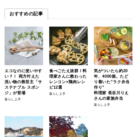
おすすめの記事
エコなのに使いやす
食べごたえ抜群！料
気がついたら約20
い？！ 両方叶えた
理家さんに教わった
年、4000個。たど
洗い物の救世主「サ
レンコン×鶏肉レシ
り着いた“ラク弁当
ステナブル スポン
ピ12選
作り”
ジ」が登場
料理家 長谷川りえ
暮らし上手
さんの家族弁当
暮らし上手
暮らし上手