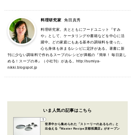
料理研究家
角田真秀
料理研究家。夫とともにフードユニット『すみ
や』として、ケータリングや書籍などを中心に活
躍中。どの家庭にもある基本の調味料を使った、
心も身体も休まるレシピに定評がある。著書に新
刊に少ない調味料で作れるスープのレシピが満載の『簡単！ 毎日楽し
める！スープの本』（小社刊）がある。
http://sumiya-
nikki.blogspot.jp
いま人気の記事はこちら
1
世界中から集められた「ストーリーのあるもの」と
出会える『Master Recipe京都祇園店』がオープン