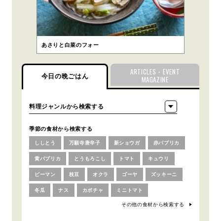
あさりと白菜のフォー
ARTICLES・EVENT
今日の晩ごはん
MAGAZINE
季節の食材から検索する
ししとう
万願寺唐辛子
新ショウガ
赤パプリカ
黄パプリカ
とうもろこし
トマト
キュウリ
ピーマン
枝豆
オクラ
ゴーヤ
ズッキーニ
冬瓜
ナス
カボチャ
ミニトマト
その他の食材から検索する