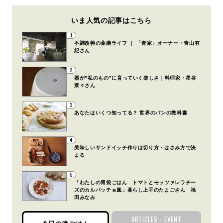
いま人気の記事はこちら
1
不調改善の薬膳ライフ ｜ 「青家」オーナー・青山有
紀さん
2
器が”私のもの”に育っていく楽しさ｜料理家・星谷
菜々さん
3
あなたはいくつ知ってる？ 世界のパンの教科書
4
美味しいサンドイッチ作りは切り方・はさみ方で決
まる
5
「わたしの胃袋ごはん トマトとモッツァレラチー
ズのカルパッチョ風」暮らし上手のたまごさん 福
田みなみ
ARTICLES・EVENT