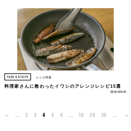
FOOD & RECIPE
レシピ特集
料理家さんに教わったイワシのアレンジレシピ15選
2019/05/01
＞
＜
...
2
3
4
5
6
...
10
20
30
...