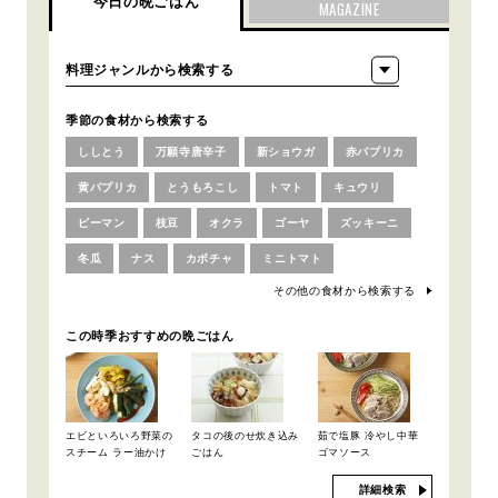
今日の晩ごはん
MAGAZINE
季節の食材から検索する
ししとう
万願寺唐辛子
新ショウガ
赤パプリカ
黄パプリカ
とうもろこし
トマト
キュウリ
ピーマン
枝豆
オクラ
ゴーヤ
ズッキーニ
冬瓜
ナス
カボチャ
ミニトマト
その他の食材から検索する
この時季おすすめの晩ごはん
エビといろいろ野菜の
タコの後のせ炊き込み
茹で塩豚 冷やし中華
スチーム ラー油かけ
ごはん
ゴマソース
詳細検索