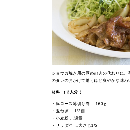
ショウガ焼き用の厚めの肉の代わりに、
のタレのおかげで驚くほど爽やかな味わ
材料 （ 2人分 ）
・豚ロース薄切り肉 …160ｇ
・玉ねぎ …1/2個
・小麦粉 …適量
・サラダ油 …大さじ1/2