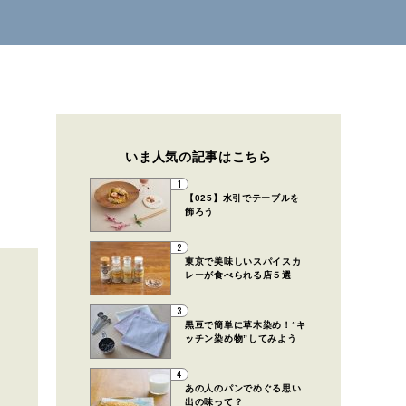
いま人気の記事はこちら
1
【025】水引でテーブルを
飾ろう
2
東京で美味しいスパイスカ
レーが食べられる店５選
3
黒豆で簡単に草木染め！“キ
ッチン染め物”してみよう
4
あの人のパンでめぐる思い
出の味って？