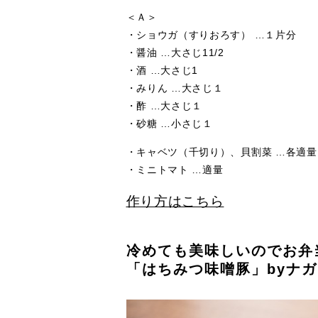
＜Ａ＞
・ショウガ（すりおろす） …１片分
・醤油 …大さじ11/2
・酒 …大さじ1
・みりん …大さじ１
・酢 …大さじ１
・砂糖 …小さじ１
・キャベツ（千切り）、貝割菜 …各適量
・ミニトマト …適量
作り方はこちら
冷めても美味しいのでお弁
「はちみつ味噌豚」byナ