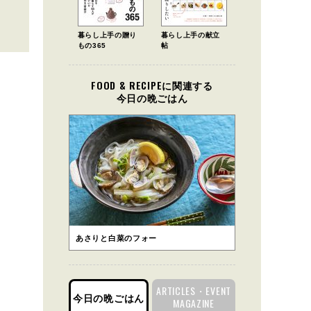
暮らし上手の贈り
暮らし上手の献立
もの365
帖
FOOD & RECIPEに関連する
今日の晩ごはん
あさりと白菜のフォー
ARTICLES・EVENT
今日の晩ごはん
MAGAZINE