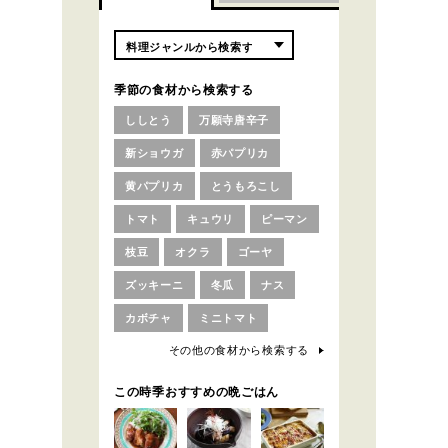
季節の食材から検索する
ししとう
万願寺唐辛子
新ショウガ
赤パプリカ
黄パプリカ
とうもろこし
トマト
キュウリ
ピーマン
枝豆
オクラ
ゴーヤ
ズッキーニ
冬瓜
ナス
カボチャ
ミニトマト
その他の食材から検索する
この時季おすすめの晩ごはん