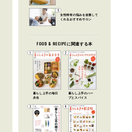
5
女性特有の悩みを改善して
くれるおすすめサロン
FOOD & RECIPEに関連する本
1
2
暮らし上手の毎日
暮らし上手のハー
弁当
ブとスパイス
3
4