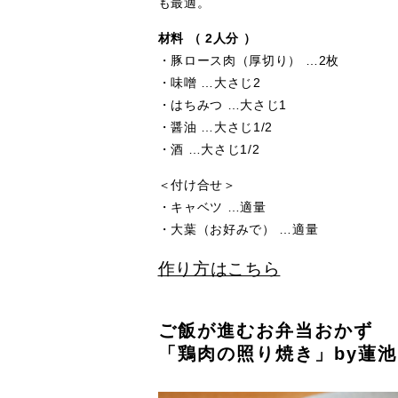
も最適。
材料 （ 2人分 ）
・豚ロース肉（厚切り） …2枚
・味噌 …大さじ2
・はちみつ …大さじ1
・醤油 …大さじ1/2
・酒 …大さじ1/2
＜付け合せ＞
・キャベツ …適量
・大葉（お好みで） …適量
作り方はこちら
ご飯が進むお弁当おかず
「鶏肉の照り焼き」by蓮