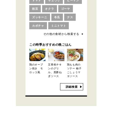
トマト
キュウリ
ピーマン
枝豆
オクラ
ゴーヤ
ズッキーニ
冬瓜
ナス
カボチャ
ミニトマト
その他の食材から検索する
この時季おすすめの晩ごはん
鶏のオーブ
五香粉チキ
鶏もも肉の
ン焼き モ
ンのグリ
ソテー 柚子
ロッコ風
ル、黒酢ね
こしょうマ
ぎソース
ヨソース
詳細検索