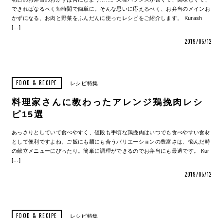
できればなるべく短時間で簡単に。そんな思いに応えるべく、お弁当のメインお
かずになる、お肉と野菜をふんだんに使ったレシピをご紹介します。 Kurash
[…]
2019/05/12
FOOD & RECIPE
レシピ特集
料理家さんに教わったアレンジ鶏挽肉レシ
ピ15選
あっさりとしていて食べやすく、値段も手頃な鶏挽肉はいつでも食べやすい食材
として便利ですよね。ご飯にも麺にも合うバリエーションの豊富さは、悩んだ時
の献立メニューにぴったり。簡単に調理ができるのでお弁当にも最適です。 Kur
[…]
2019/05/12
FOOD & RECIPE
レシピ特集