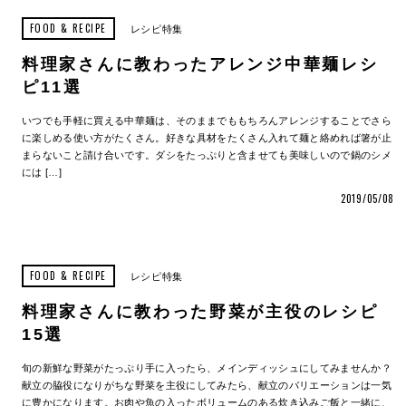
FOOD & RECIPE
レシピ特集
料理家さんに教わったアレンジ中華麺レシ
ピ11選
いつでも手軽に買える中華麺は、そのままでももちろんアレンジすることでさら
に楽しめる使い方がたくさん。好きな具材をたくさん入れて麺と絡めれば箸が止
まらないこと請け合いです。ダシをたっぷりと含ませても美味しいので鍋のシメ
には […]
2019/05/08
FOOD & RECIPE
レシピ特集
料理家さんに教わった野菜が主役のレシピ
15選
旬の新鮮な野菜がたっぷり手に入ったら、メインディッシュにしてみませんか？
献立の脇役になりがちな野菜を主役にしてみたら、献立のバリエーションは一気
に豊かになります。お肉や魚の入ったボリュームのある炊き込みご飯と一緒に、