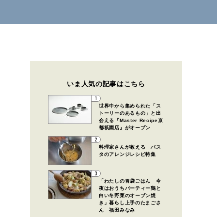
いま人気の記事はこちら
1
世界中から集められた「ス
トーリーのあるもの」と出
会える『Master Recipe京
都祇園店』がオープン
2
料理家さんが教える パス
タのアレンジレシピ特集
3
「わたしの胃袋ごはん 今
夜はおうちパーティー鶏と
白い冬野菜のオーブン焼
き」暮らし上手のたまごさ
ん 福田みなみ