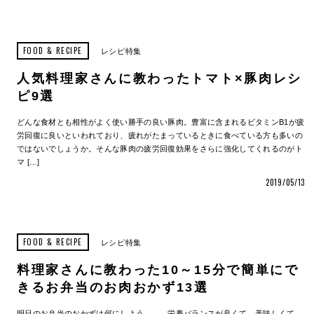
FOOD & RECIPE
レシピ特集
人気料理家さんに教わったトマト×豚肉レシ
ピ9選
どんな食材とも相性がよく使い勝手の良い豚肉。豊富に含まれるビタミンB1が疲
労回復に良いといわれており、疲れがたまっているときに食べている方も多いの
ではないでしょうか。そんな豚肉の疲労回復効果をさらに強化してくれるのがト
マ […]
2019/05/13
FOOD & RECIPE
レシピ特集
料理家さんに教わった10～15分で簡単にで
きるお弁当のお肉おかず13選
明日のお弁当のおかずは何にしよう……。栄養バランスが良くて、美味しくて、