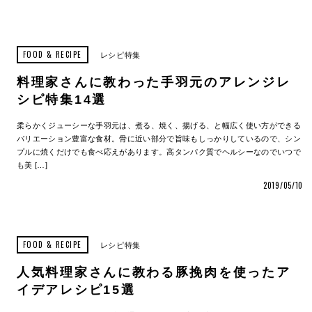
FOOD & RECIPE
レシピ特集
料理家さんに教わった手羽元のアレンジレ
シピ特集14選
柔らかくジューシーな手羽元は、煮る、焼く、揚げる、と幅広く使い方ができる
バリエーション豊富な食材。骨に近い部分で旨味もしっかりしているので、シン
プルに焼くだけでも食べ応えがあります。高タンパク質でヘルシーなのでいつで
も美 […]
2019/05/10
FOOD & RECIPE
レシピ特集
人気料理家さんに教わる豚挽肉を使ったア
イデアレシピ15選