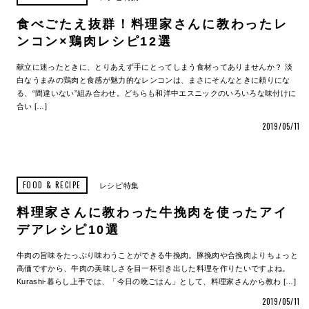
食べごたえ抜群！料理家さんに教わったレ
ンコン×鶏肉レシピ12選
献立に迷ったときに、とりあえず手にとってしまう食材ってありませんか？ 淡
白なうまみの鶏肉と食感が魅力的なレンコンは、まさにそんなときに頼りにな
る、“間違いない”組み合わせ。どちらも和洋中エスニックのいろいろな味付けに
合い […]
2019/05/11
FOOD & RECIPE
レシピ特集
料理家さんに教わった牛挽肉を使ったアイ
デアレシピ10選
牛肉の旨味をたっぷり味わうことができる牛挽肉。豚挽肉や合挽肉よりちょっと
高価ですから、牛肉の美味しさを目一杯引き出した料理を作りたいですよね。
Kurashi-暮らし上手では、「今日の晩ごはん」として、料理家さんから教わ […]
2019/05/11