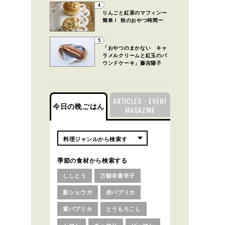
4
りんごと紅茶のマフィンー
簡単！ 秋のおやつ時間ー
5
「おやつのまかない キャ
ラメルクリームと紅玉のパ
ウンドケーキ」藤吉陽子
ARTICLES・EVENT
今日の晩ごはん
MAGAZINE
季節の食材から検索する
ししとう
万願寺唐辛子
新ショウガ
赤パプリカ
黄パプリカ
とうもろこし