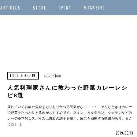
ARTICLES
STORE
EVENT
MAGAZINE
FOOD & RECIPE
レシピ特集
人気料理家さんに教わった野菜カレーレシ
ピ8選
疲れていてお肉や魚介をもりもり食べる元気がない・・・。そんなときはカレー
で野菜をたっぷりとるのがおすすめです。クミン、カルダモン、シナモンなどカ
レーの基本的なスパイスは胃腸の調子を整え、疲労を回復する効果があり、まさ
にカ […]
2019/05/13