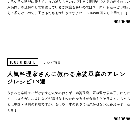
いろいろな料理に使えて、火の通りも早いので手早く調理ができるのがうれしい
豚挽肉。冷凍保存して常備しているご家庭も多いのでは？ 肉汁をたっぷり味わ
えて柔らかいので、子どもたちも大好きですよね。 Kurashi-暮らし上手で […]
2019/05/09
FOOD & RECIPE
レシピ特集
人気料理家さんに教わる麻婆豆腐のアレン
ジレシピ13選
うまみと辛味でご飯がすすむ人気のおかず、麻婆豆腐。豆板醤や唐辛子、にんに
く、しょうが、ごま油などが織りなすゆたかな香りが食欲をそそります。もとも
とは中国・四川の料理ですが、もはや日本の食卓にも欠かせない定番おかず。た
くさ […]
2019/05/09