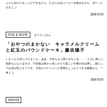
らりと出かけることができるから。たまには缶コーヒーを飲みながら、ぼーっと
する […]
2018/11/07
FOOD & RECIPE
おうちごはん
「おやつのまかない キャラメルクリーム
と紅玉のパウンドケーキ」藤吉陽子
いよいよ11月に入りました。ああ、今年ももう残り少ないな・・・と少し淋しい
気持ちになりますが、子供達は秋から冬にかけて楽しい行事が目白押し、親とし
ては目が回りそうです。子供のスケジュール管理をしっかりできる親御さん、一
体 […]
2018/11/07
FASHION