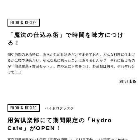
FOOD & RECIPE
「魔法の仕込み術」で時間を味方につけ
る！
朝や時間のある時に、あらかじめ仕込みだけすませておき、どんな料理に仕上げ
るかは後で決めたい。そんな風に思ったことはありませんか？ それに応えるの
が『簡単主菜＋野菜セット』。肉や魚に下味をつけ、野菜類は切り、それぞれ分
けて […]
2018/11/15
FOOD & RECIPE
ハイドロフラスク
用賀倶楽部にて期間限定の「Hydro
Cafe」がOPEN！
東京都世田谷区の人気店「用賀倶楽部」にて11月下旬、いま話題の「Hydro