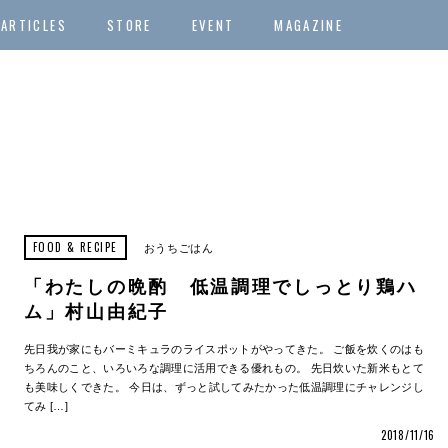
ARTICLES
STORE
EVENT
MAGAZINE
FOOD & RECIPE
おうちごはん
「わたしの晩酌 低温調理でしっとり鶏ハ
ム」村山由紀子
先日我が家にもバーミキュラのライスポットがやってきた。 ご飯を炊くのはも
ちろんのこと、いろいろな調理に活用できる優れもの。 先日炊いた新米もとて
も美味しくできた。 今日は、ずっと試してみたかった低温調理にチャレンジし
てみ […]
2018/11/16