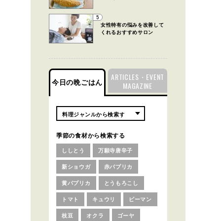
5
女性特有の悩みを改善して
くれるおすすめサロン
ARTICLES・EVENT
今日の晩ごはん
MAGAZINE
季節の食材から検索する
ししとう
万願寺唐辛子
新ショウガ
赤パプリカ
黄パプリカ
とうもろこし
トマト
キュウリ
ピーマン
枝豆
オクラ
ゴーヤ