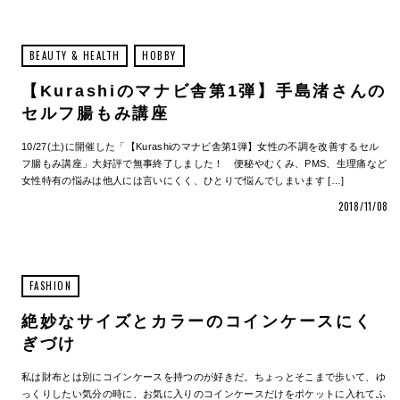
BEAUTY & HEALTH
HOBBY
【Kurashiのマナビ舎第1弾】手島渚さんの
セルフ腸もみ講座
10/27(土)に開催した「【Kurashiのマナビ舎第1弾】女性の不調を改善するセル
フ腸もみ講座」大好評で無事終了しました！ 便秘やむくみ、PMS、生理痛など
女性特有の悩みは他人には言いにくく、ひとりで悩んでしまいます […]
2018/11/08
FASHION
絶妙なサイズとカラーのコインケースにく
ぎづけ
私は財布とは別にコインケースを持つのが好きだ。ちょっとそこまで歩いて、ゆ
っくりしたい気分の時に、お気に入りのコインケースだけをポケットに入れてふ