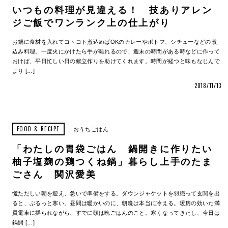
いつもの料理が見違える！ 技ありアレン
ジご飯でワンランク上の仕上がり
お鍋に食材を入れてコトコト煮込めばOKのカレーやポトフ、シチューなどの煮
込み料理。一度火にかけたら手が離れるので、週末の時間がある時などに作って
おけば、平日忙しい日の献立作りを助けてくれます。時間が経つと味もなじんで
より […]
2018/11/13
FOOD & RECIPE
おうちごはん
「わたしの胃袋ごはん 鍋開きに作りたい
柚子塩麹の鶏つくね鍋」暮らし上手のたま
ごさん 関沢愛美
慌ただしい朝を迎え、急いで準備をする。ダウンジャケットを羽織って玄関を出
ると、ぶるっと寒い。昼間は暖かいのに、朝晩は本当に冷える。暖房の効いた満
員電車に揺られながら、すでに頭は晩ごはんのこと。寒くなってきたし、今日は
鍋開 […]