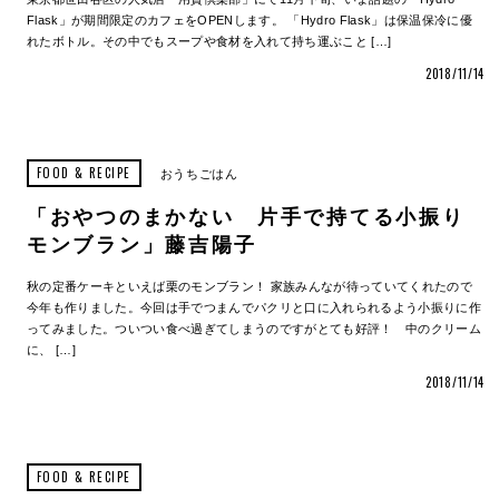
Flask」が期間限定のカフェをOPENします。 「Hydro Flask」は保温保冷に優
れたボトル。その中でもスープや食材を入れて持ち運ぶこと […]
2018/11/14
FOOD & RECIPE
おうちごはん
「おやつのまかない 片手で持てる小振り
モンブラン」藤吉陽子
秋の定番ケーキといえば栗のモンブラン！ 家族みんなが待っていてくれたので
今年も作りました。今回は手でつまんでパクリと口に入れられるよう小振りに作
ってみました。ついつい食べ過ぎてしまうのですがとても好評！ 中のクリーム
に、 […]
2018/11/14
FOOD & RECIPE