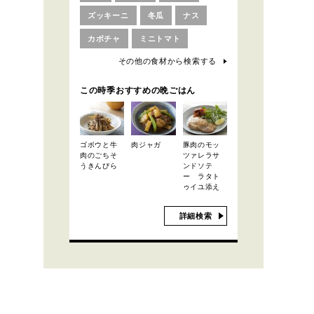
ズッキーニ
冬瓜
ナス
カボチャ
ミニトマト
その他の食材から検索する
この時季おすすめの晩ごはん
ゴボウと牛
肉ジャガ
豚肉のモッ
肉のごちそ
ツァレラサ
うきんぴら
ンドソテ
ー ラタト
ゥイユ添え
詳細検索