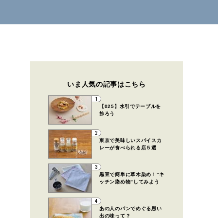
いま人気の記事はこちら
1
【025】水引でテーブルを
飾ろう
2
東京で美味しいスパイスカ
レーが食べられる店５選
3
黒豆で簡単に草木染め！“キ
ッチン染め物”してみよう
4
あの人のパンでめぐる思い
出の味って？