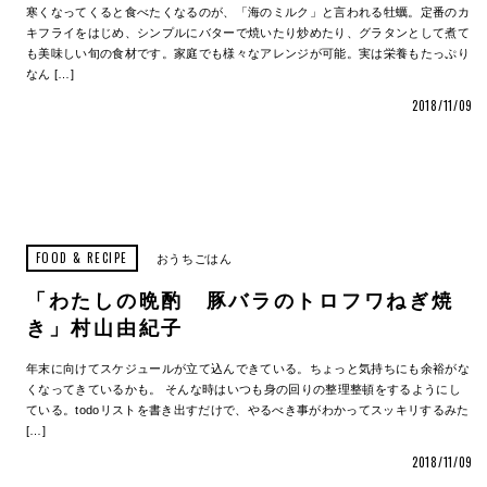
寒くなってくると食べたくなるのが、「海のミルク」と言われる牡蠣。定番のカ
キフライをはじめ、シンプルにバターで焼いたり炒めたり、グラタンとして煮て
も美味しい旬の食材です。家庭でも様々なアレンジが可能。実は栄養もたっぷり
なん […]
2018/11/09
FOOD & RECIPE
おうちごはん
「わたしの晩酌 豚バラのトロフワねぎ焼
き」村山由紀子
年末に向けてスケジュールが立て込んできている。ちょっと気持ちにも余裕がな
くなってきているかも。 そんな時はいつも身の回りの整理整頓をするようにし
ている。todoリストを書き出すだけで、やるべき事がわかってスッキリするみた
[…]
2018/11/09