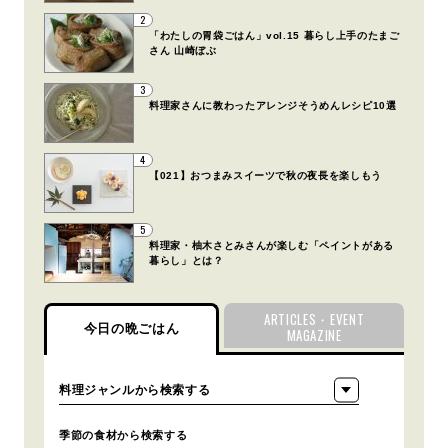
2
「わたしの胃袋ごはん」vol.15 暮らし上手のたまご
さん 山崎ぼぶ
3
料理家さんに教わったアレンジそうめんレシピ10選
4
【021】おつまみスイーツで秋の夜長を楽しもう
5
料理家・柚木さとみさんが楽しむ「ペイントがある
暮らし」とは？
ARTICLES・EVENT
今日の晩ごはん
MAGAZINE
季節の食材から検索する