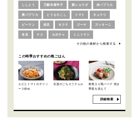
ししとう
万願寺唐辛子
新ショウガ
赤パプリカ
黄パプリカ
とうもろこし
トマト
キュウリ
ピーマン
枝豆
オクラ
ゴーヤ
ズッキーニ
冬瓜
ナス
カボチャ
ミニトマト
その他の食材から検索する
この時季おすすめの晩ごはん
エビとトマトのチリソ
豆苗のごちそうナムル
軟骨入り鶏バーグ 焼き
ース炒め
野菜を添えて
詳細検索