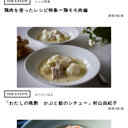
FOOD & RECIPE
レシピ特集
鶏肉を使ったレシピ特集ー鶏モモ肉編
2018/10/26
FOOD & RECIPE
おうちごはん
「わたしの晩酌 かぶと鮭のシチュー」村山由紀子
2018/10/26