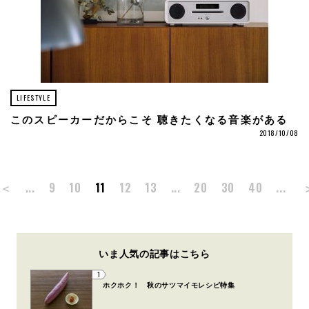
LIFESTYLE
このスピーカーだからこそ 聴きたくなる音楽がある
2018/10/08
＜
...
9
10
11
12
13
...
20
30
40
...
いま人気の記事はこちら
1
ホクホク！ 秋のサツマイモレシピ特集