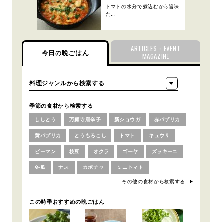
トマトの水分で煮込むから旨味
た...
ARTICLES・EVENT
今日の晩ごはん
MAGAZINE
季節の食材から検索する
ししとう
万願寺唐辛子
新ショウガ
赤パプリカ
黄パプリカ
とうもろこし
トマト
キュウリ
ピーマン
枝豆
オクラ
ゴーヤ
ズッキーニ
冬瓜
ナス
カボチャ
ミニトマト
その他の食材から検索する
この時季おすすめの晩ごはん