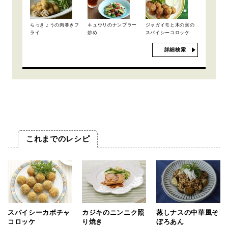
らっきょうの肉巻きフ
キュウリのナンプラー
ジャガイモと木の実の
ライ
炒め
スパイシーコロッケ
詳細検索
これまでのレシピ
スパイシーカボチャ
カジキのニンニク照
蒸しナスの中華風そ
コロッケ
り焼き
ぼろあん