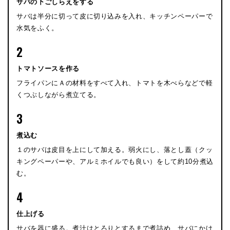
サバの下ごしらえをする
サバは半分に切って皮に切り込みを入れ、キッチンペーパーで
水気をふく。
2
トマトソースを作る
フライパンにＡの材料をすべて入れ、トマトを木べらなどで軽
くつぶしながら煮立てる。
3
煮込む
１のサバは皮目を上にして加える。弱火にし、落とし蓋（クッ
キングペーパーや、アルミホイルでも良い）をして約10分煮込
む。
4
仕上げる
サバを器に盛る。煮汁はとろりとするまで煮詰め、サバにかけ