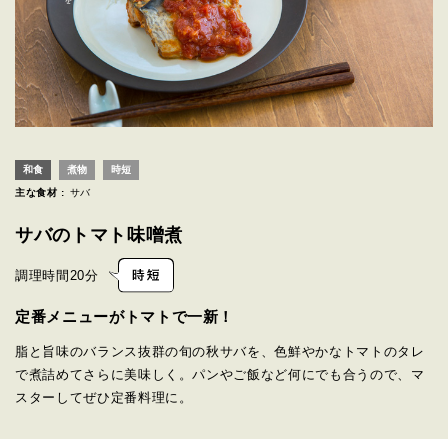
和食
煮物
時短
主な食材 :
サバ
サバのトマト味噌煮
調理時間
20分
定番メニューがトマトで一新！
脂と旨味のバランス抜群の旬の秋サバを、色鮮やかなトマトのタレ
で煮詰めてさらに美味しく。パンやご飯など何にでも合うので、マ
スターしてぜひ定番料理に。