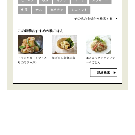
ピーマン
枝豆
オクラ
ゴーヤ
ズッキーニ
冬瓜
ナス
カボチャ
ミニトマト
その他の食材から検索する
この時季おすすめの晩ごはん
トマジャガ（トマト入
揚げ出し高野豆腐
エスニックチキンソテ
りの肉ジャガ）
ー＆ごはん
詳細検索