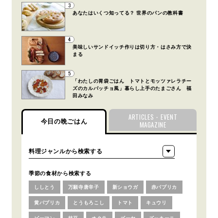
3
あなたはいくつ知ってる？ 世界のパンの教科書
4
美味しいサンドイッチ作りは切り方・はさみ方で決
まる
5
「わたしの胃袋ごはん トマトとモッツァレラチー
ズのカルパッチョ風」暮らし上手のたまごさん 福
田みなみ
ARTICLES・EVENT
今日の晩ごはん
MAGAZINE
季節の食材から検索する
ししとう
万願寺唐辛子
新ショウガ
赤パプリカ
黄パプリカ
とうもろこし
トマト
キュウリ