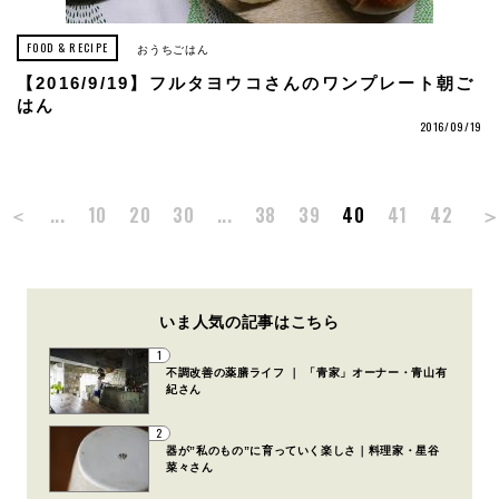
FOOD & RECIPE
おうちごはん
【2016/9/19】フルタヨウコさんのワンプレート朝ご
はん
2016/09/19
＜
...
10
20
30
...
38
39
40
41
42
いま人気の記事はこちら
1
不調改善の薬膳ライフ ｜ 「青家」オーナー・青山有
紀さん
2
器が”私のもの”に育っていく楽しさ｜料理家・星谷
菜々さん