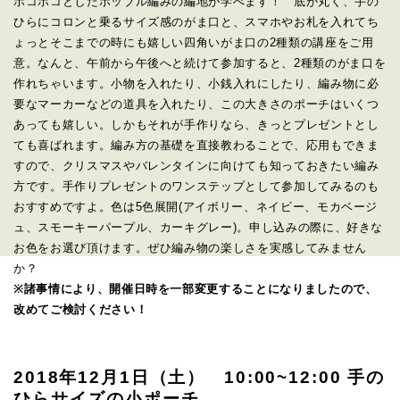
ポコポコとしたボッブル編みの編地が学べます！ 底が丸く、手の
ひらにコロンと乗るサイズ感のがま口と、スマホやお札を入れてち
ょっとそこまでの時にも嬉しい四角いがま口の2種類の講座をご用
意。なんと、午前から午後へと続けて参加すると、
2種類のがま口を
作れちゃいます。小物を入れたり、小銭入れにしたり、編み物に必
要なマーカーなどの道具を入れたり、この大きさのポーチはいくつ
あっても嬉しい。しかもそれが手作りなら、きっとプレゼントとし
ても喜ばれます。編み方の基礎を直接教わることで、応用もできま
すので、クリスマスやバレンタインに向けても知っておきたい編み
方です。手作りプレゼントのワンステップとして参加してみるのも
おすすめですよ。色は5色展開(アイボリー、ネイビー、モカベージ
ュ、スモーキーパープル、カーキグレー)。申し込みの際に、好きな
お色をお選び頂けます。ぜひ編み物の楽しさを実感してみません
か？
※諸事情により、開催日時を一部変更することになりましたので、
改めてご検討ください！
2018年12月1日（土） 10:00~12:00 手の
ひらサイズの小ポーチ