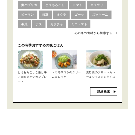
黄パプリカ
とうもろこし
トマト
キュウリ
ピーマン
枝豆
オクラ
ゴーヤ
ズッキーニ
冬瓜
ナス
カボチャ
ミニトマト
その他の食材から検索する
この時季おすすめの晩ごはん
とうもろこしご飯と牛
トウモロコシのクリー
夏野菜のグリーンカレ
こま肉メキシカンプレ
ムコロッケ
ー＆ジャスミンライス
ート
詳細検索