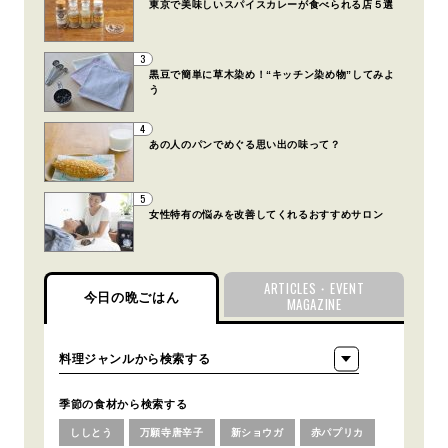
東京で美味しいスパイスカレーが食べられる店５選
3
黒豆で簡単に草木染め！“キッチン染め物”してみよ
う
4
あの人のパンでめぐる思い出の味って？
5
女性特有の悩みを改善してくれるおすすめサロン
ARTICLES・EVENT
今日の晩ごはん
MAGAZINE
季節の食材から検索する
ししとう
万願寺唐辛子
新ショウガ
赤パプリカ