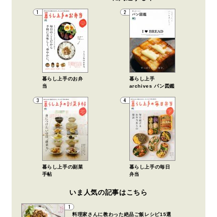
1
2
暮らし上手のお弁
暮らし上手
当
archives パン図鑑
3
4
暮らし上手の副菜
暮らし上手の毎日
手帖
弁当
いま人気の記事はこちら
1
料理家さんに教わった絶品ご飯レシピ15選