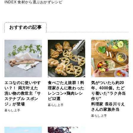
INDEX 食材から選ぶおかずレシピ
おすすめの記事
エコなのに使いやす
食べごたえ抜群！料
気がついたら約20
い？！ 両方叶えた
理家さんに教わった
年、4000個。たど
洗い物の救世主「サ
レンコン×鶏肉レシ
り着いた“ラク弁当
ステナブル スポン
ピ12選
作り”
ジ」が登場
料理家 長谷川りえ
暮らし上手
さんの家族弁当
暮らし上手
暮らし上手