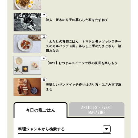
2
詩人・茨木のり子の暮らした家をたずねて
3
「わたしの胃袋ごはん トマトとモッツァレラチー
ズのカルパッチョ風」暮らし上手のたまごさん 福
田みなみ
4
【021】おつまみスイーツで秋の夜長を楽しもう
5
美味しいサンドイッチ作りは切り方・はさみ方で決
まる
ARTICLES・EVENT
今日の晩ごはん
MAGAZINE