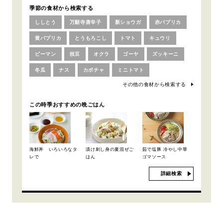
季節の食材から検索する
ししとう
万願寺唐辛子
新ショウガ
赤パプリカ
黄パプリカ
とうもろこし
トマト
キュウリ
ピーマン
枝豆
オクラ
ゴーヤ
ズッキーニ
冬瓜
ナス
カボチャ
ミニトマト
その他の食材から検索する
この時季おすすめの晩ごはん
海鮮丼 いろいろなタ
漬け刺し身の夏混ぜご
茹で塩豚 冷やし中華
レで
はん
ゴマソース
詳細検索