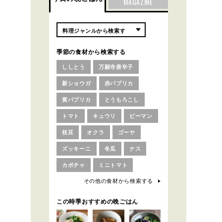
MAGAZINE
季節の食材から検索する
ししとう
万願寺唐辛子
新ショウガ
赤パプリカ
黄パプリカ
とうもろこし
トマト
キュウリ
ピーマン
枝豆
オクラ
ゴーヤ
ズッキーニ
冬瓜
ナス
カボチャ
ミニトマト
その他の食材から検索する
この時季おすすめの晩ごはん