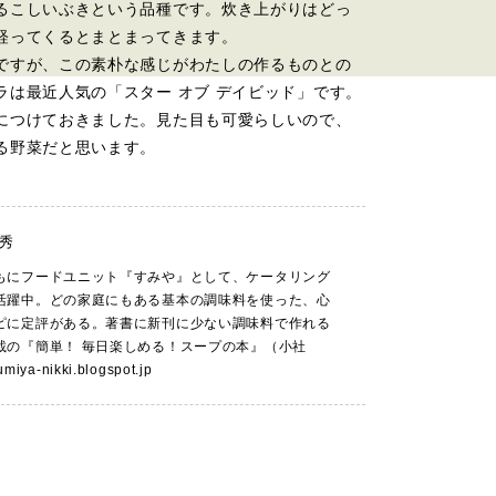
るこしいぶきという品種です。炊き上がりはどっ
経ってくるとまとまってきます。
ですが、この素朴な感じがわたしの作るものとの
は最近人気の「スター オブ デイビッド」です。
につけておきました。見た目も可愛らしいので、
る野菜だと思います。
秀
もにフードユニット『すみや』として、ケータリング
活躍中。どの家庭にもある基本の調味料を使った、心
ピに定評がある。著書に新刊に少ない調味料で作れる
載の『簡単！ 毎日楽しめる！スープの本』（小社
sumiya-nikki.blogspot.jp