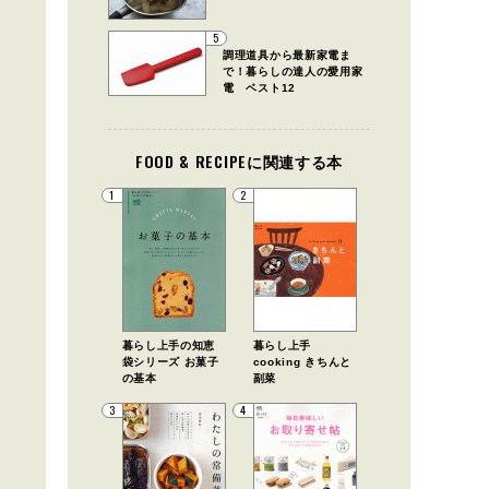
5
調理道具から最新家電ま
で！暮らしの達人の愛用家
電 ベスト12
FOOD & RECIPEに関連する本
1
2
暮らし上手の知恵
暮らし上手
袋シリーズ お菓子
cooking きちんと
の基本
副菜
3
4