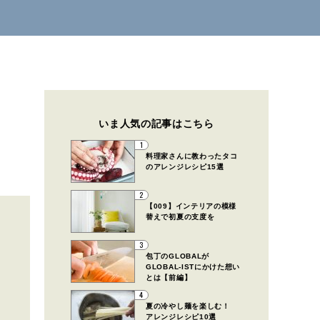
いま人気の記事はこちら
1
料理家さんに教わったタコ
のアレンジレシピ15選
2
【009】インテリアの模様
替えで初夏の支度を
3
包丁のGLOBALが
GLOBAL-ISTにかけた想い
とは【前編】
4
夏の冷やし麺を楽しむ！
アレンジレシピ10選