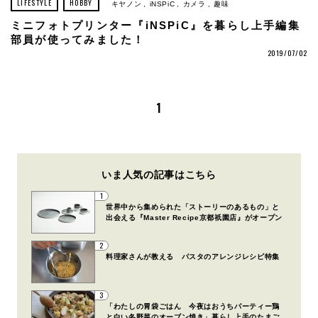
LIFESTYLE
HOBBY
キヤノン
iNSPiC
カメラ
趣味
ミニフォトプリンター『iNSPiC』を暮らし上手編集
部員が使ってみました！
2019/07/02
1
いま人気の記事はこちら
1
世界中から集められた「ストーリーのあるもの」と
出会える『Master Recipe京都祇園店』がオープン
2
料理家さんが教える パスタのアレンジレシピ特集
3
「わたしの胃袋ごはん 今夜はおうちパーティー鶏
と白い冬野菜のオーブン焼き」暮らし上手のたまご