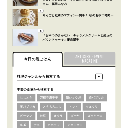
さん 福田みなみ
4
りんごと紅茶のマフィンー簡単！ 秋のおやつ時間ー
5
「おやつのまかない キャラメルクリームと紅玉の
パウンドケーキ」藤吉陽子
ARTICLES・EVENT
今日の晩ごはん
MAGAZINE
季節の食材から検索する
ししとう
万願寺唐辛子
新ショウガ
赤パプリカ
黄パプリカ
とうもろこし
トマト
キュウリ
ピーマン
枝豆
オクラ
ゴーヤ
ズッキーニ
冬瓜
ナス
カボチャ
ミニトマト