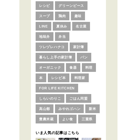
レシピ
グリーンピース
スープ
鶏肉
趣味
LINE
夏休み
名古屋
地味弁
弁当
ツレヅレハナコ
家計簿
暮らし上手の家計簿
パン
オーガニック
食器
料理
本
レシピ本
料理家
FOR LIFE KITCHEN
しらいのりこ
ごはん同盟
高山都
みやれゴハン
新米
豊農米蔵
よい食
三重県
いま人気の記事はこちら