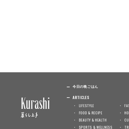
今日の晩ごはん
ARTICLES
LIFESTYLE
FA
FOOD & RECIPE
HO
BEAUTY & HEALTH
CU
SPORTS & WELLNESS
TR