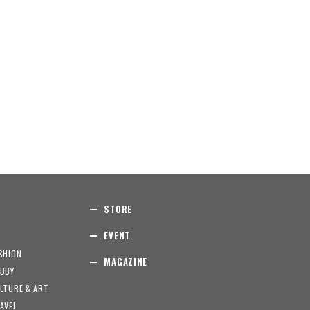
STORE
EVENT
SHION
MAGAZINE
BBY
LTURE & ART
AVEL