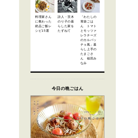
料理家さん
詩人・茨木
「わたしの
に教わった
のり子の暮
胃袋ごは
絶品ご飯レ
らした家を
ん トマト
シピ15選
たずねて
とモッツァ
レラチーズ
のカルパッ
チョ風」暮
らし上手の
たまごさ
ん 福田み
なみ
今日の晩ごはん