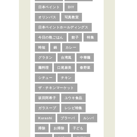
日本ペイント
DIY
オリンパス
写真教室
日本ペイントホールディングス
今日の晩ごはん
餃子
特集
時短
鍋
カレー
グラタン
台湾風
中華麺
麺料理
口尾麻美
春野菜
シチュー
チキン
ザ・チキンマーケット
坂田阿希子
ユウキ食品
ガラスープ
レシピ特集
Kurashi
ブラーバ
ルンバ
掃除
お掃除
子ども