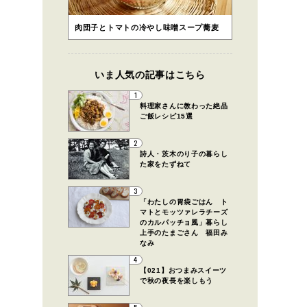
肉団子とトマトの冷やし味噌スープ蕎麦
いま人気の記事はこちら
1
料理家さんに教わった絶品
ご飯レシピ15選
2
詩人・茨木のり子の暮らし
た家をたずねて
3
「わたしの胃袋ごはん ト
マトとモッツァレラチーズ
のカルパッチョ風」暮らし
上手のたまごさん 福田み
なみ
4
【021】おつまみスイーツ
で秋の夜長を楽しもう