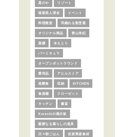
星のや
リゾート
根菜美人滞在
イベント
料理教室
羽織れる割烹着
オリジナル商品
青山有紀
薬膳
冷えとり
バーミキュラ
オーブンポットラウンド
愛用品
アヒルストア
発酵食
収納
KITCHEN
食器棚
クローゼット
キッチン
書斎
Kurashiの掲示板
親愛なる暮らしの道具
日々朝ごはん
佐賀県産食材