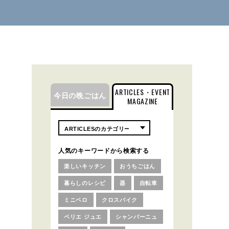
ARTICLES・EVENT
今日の晩ごはん
MAGAZINE
人気のキーワードから検索する
楽しいキッチン
おうちごはん
暮らしのレシピ
器
自転車
ミニベロ
クロスバイク
ペリエ ジュエ
シャンパーニュ