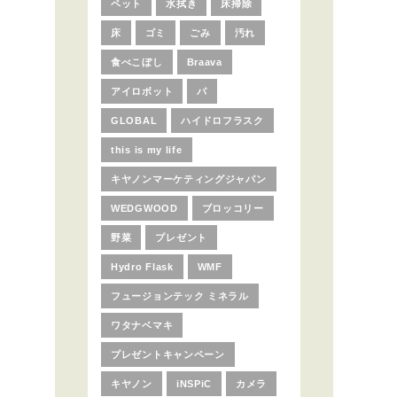
ペット
水拭き
床掃除
床
ゴミ
ごみ
汚れ
食べこぼし
Braava
アイロボット
パ
GLOBAL
ハイドロフラスク
this is my life
キヤノンマーケティングジャパン
WEDGWOOD
ブロッコリー
野菜
プレゼント
Hydro Flask
WMF
フュージョンテック ミネラル
ワタナベマキ
プレゼントキャンペーン
キヤノン
iNSPiC
カメラ